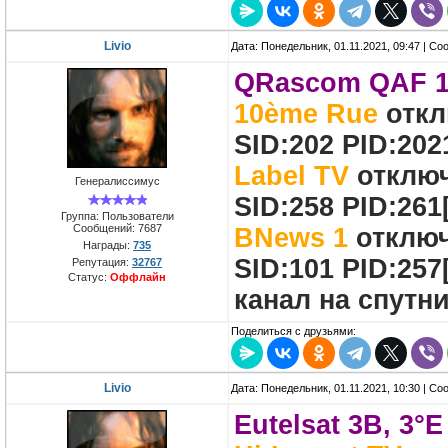
Livio
Дата: Понедельник, 01.11.2021, 09:47 | С
QRascom QAF 1
10ème Rue
откл
SID:202 PID:202
Label TV
отключ
Генералиссимус
SID:258 PID:26
Группа: Пользователи
Сообщений:
7687
BNews 1
отключ
Награды:
735
SID:101 PID:257
Репутация:
32767
Статус:
Оффлайн
канал на спутн
Поделиться с друзьями:
Livio
Дата: Понедельник, 01.11.2021, 10:30 | С
Eutelsat 3B, 3°E