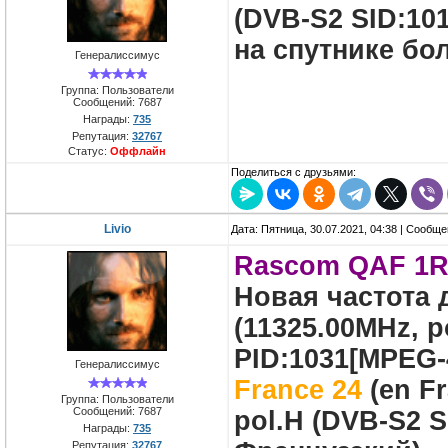
(DVB-S2 SID:101
на спутнике бо
Генералиссимус
Группа: Пользователи
Сообщений:
7687
Награды:
735
Репутация:
32767
Статус:
Оффлайн
Поделиться с друзьями:
Livio
Дата: Пятница, 30.07.2021, 04:38 | Сообщ
Rascom QAF 1R,
Новая частота
(11325.00MHz, p
PID:1031[MPEG-
Генералиссимус
France 24
(en Fr
Группа: Пользователи
Сообщений:
7687
pol.H (DVB-S2 S
Награды:
735
Репутация:
32767