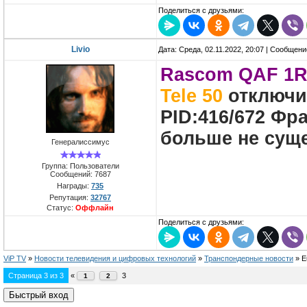
Поделиться с друзьями:
Livio
Дата: Среда, 02.11.2022, 20:07 | Сообщен
Rascom QAF 1R,
Tele 50
отключил
PID:416/672 Фра
больше не сущ
Генералиссимус
Группа: Пользователи
Сообщений:
7687
Награды:
735
Репутация:
32767
Статус:
Оффлайн
Поделиться с друзьями:
ViP TV
»
Новости телевидения и цифровых технологий
»
Транспондерные новости
»
E
Страница
3
из
3
«
3
1
2