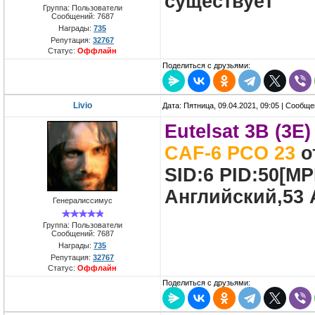
существует
Группа: Пользователи
Сообщений:
7687
Награды:
735
Репутация:
32767
Статус:
Оффлайн
Поделиться с друзьями:
Livio
Дата: Пятница, 09.04.2021, 09:05 | Сообщ
Eutelsat 3B (3E)
CAF-6 PCO 23
о
SID:6 PID:50[M
Английский,53 
Генералиссимус
Группа: Пользователи
Сообщений:
7687
Награды:
735
Репутация:
32767
Статус:
Оффлайн
Поделиться с друзьями: