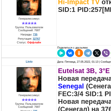
Hi-Impact TV
отк
SID:1 PID:257[M
Генералиссимус
Группа: Пользователи
Сообщений:
7687
Награды:
735
Репутация:
32767
Статус:
Оффлайн
Поделиться с друзьями:
Livio
Дата: Пятница, 27.05.2022, 01:13 | Сообщ
Eutelsat 3B, 3°E
Новая передач
Senegal
(Сенега
FEC:3/4 SID:1 P
Генералиссимус
Новая передач
Группа: Пользователи
Сообщений:
7687
(Сенегал) на 37
Награды:
735