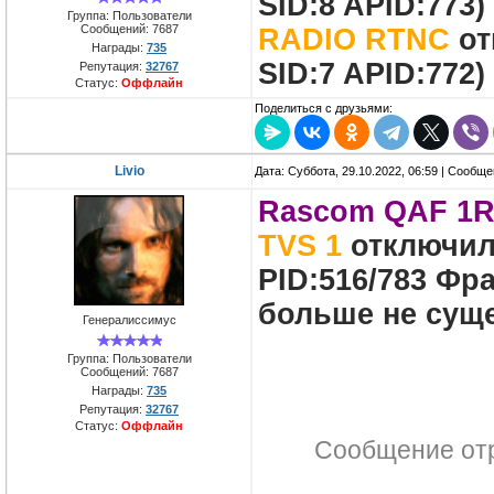
SID:8 APID:773)
Группа: Пользователи
Сообщений:
7687
RADIO RTNC
от
Награды:
735
SID:7 APID:772)
Репутация:
32767
Статус:
Оффлайн
Поделиться с друзьями:
Livio
Дата: Суббота, 29.10.2022, 06:59 | Сообщ
Rascom QAF 1R,
TVS 1
отключили
PID:516/783 Фра
больше не сущ
Генералиссимус
Группа: Пользователи
Сообщений:
7687
Награды:
735
Репутация:
32767
Статус:
Оффлайн
Сообщение от