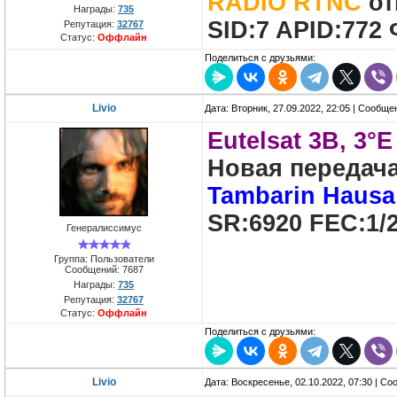
RADIO RTNC
от
Награды:
735
SID:7 APID:772
Репутация:
32767
Статус:
Оффлайн
Поделиться с друзьями:
Livio
Дата: Вторник, 27.09.2022, 22:05 | Сообщ
Eutelsat 3B, 3°E
Новая передач
Tambarin Hausa
SR:6920 FEC:1/2
Генералиссимус
Группа: Пользователи
Сообщений:
7687
Награды:
735
Репутация:
32767
Статус:
Оффлайн
Поделиться с друзьями:
Livio
Дата: Воскресенье, 02.10.2022, 07:30 | С