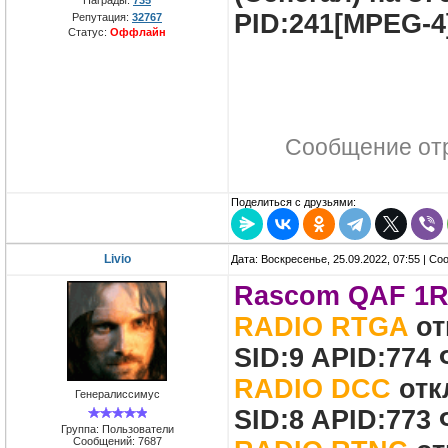
PID:241[MPEG-4]
Репутация:
32767
Статус:
Оффлайн
Сообщение от
Поделиться с друзьями:
Livio
Дата: Воскресенье, 25.09.2022, 07:55 | С
Rascom QAF 1R 
RADIO RTGA
от
SID:9 APID:774
RADIO DCC
отк
Генералиссимус
SID:8 APID:773
Группа: Пользователи
Сообщений:
7687