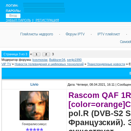
ЛОГИН:
ПАРОЛЬ:
ЗАБЫЛ ПАРОЛЬ
|
РЕГИСТРАЦИЯ
Плейлисты недорого
·
Форум IPTV
·
IPTV плейлист
·
Самоо
Страница
3
из
3
«
3
1
2
Модератор форума:
kosmostar
,
Buldozer34
,
serjio1990
ViP TV
»
Новости телевидения и цифровых технологий
»
Транспондерные новости
»
E
Livio
Дата: Четверг, 08.04.2021, 16:11 | Сообще
Rascom QAF 1R,
[color=orange]
pol.R (DVB-S2 S
Французский). 
Генералиссимус