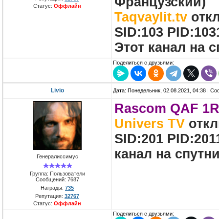
Французский)
Статус:
Оффлайн
Taqvaylit.tv
откл
SID:103 PID:103
Этот канал на 
Поделиться с друзьями:
Livio
Дата: Понедельник, 02.08.2021, 04:38 | С
Rascom QAF 1R,
Univers TV
откл
SID:201 PID:201
канал на спутн
Генералиссимус
Группа: Пользователи
Сообщений:
7687
Награды:
735
Репутация:
32767
Статус:
Оффлайн
Поделиться с друзьями: