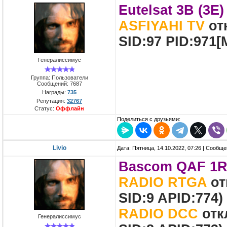
Eutelsat 3B (3E)
ASFIYAHI TV
отк
SID:97 PID:971[
Генералиссимус
Группа: Пользователи
Сообщений:
7687
Награды:
735
Репутация:
32767
Статус:
Оффлайн
Поделиться с друзьями:
Livio
Дата: Пятница, 14.10.2022, 07:26 | Сообщ
Bascom QAF 1R 
RADIO RTGA
от
SID:9 APID:774)
RADIO DCC
отк
Генералиссимус