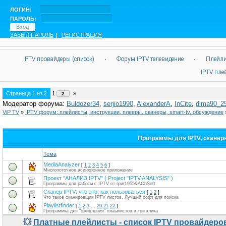
ЛОГИН:
ПАРОЛЬ:
ЗАБЫЛ ПАРОЛЬ
|
РЕГИСТРАЦИЯ
IPTV провайдеры (список)
·
Форум IPTV телевидение
·
Плейли
IPTV пл
Страница
1
из
2
1
»
2
Модератор форума:
Buldozer34
,
serjio1990
,
AlexanderA
,
InCite
,
dima90_2
ViP TV
»
IPTV форум: плейлисты, инструкции, плееры, сканеры, smart-tv, обсуждение
Программы для IPTV, сканеры
Тема
MediaAnalyzer
[
1
2
3
4
5
6
]
Многопоточное асинхронное приложение
Проект "АНАЛИЗ IPTV" ( Project "IPTV ANALYSIS" )
Программы для работы с IPTV от григ1955&AChSoft
Сканер IPTV: что это, как пользоваться
[
1
2
]
Что такое сканировщик IPTV листов. Лучший софт для поиска
Playlistfinder
[
1
2
3
…
20
21
22
]
Программка для "оживления" плаылистов в три клика
💥
Платные плейлисты - список IPTV провайдеро