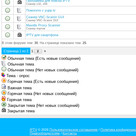
Программа для поиска IPTV
Сканер х32, х64
Помогите с yupp tv
Сканер VNC-Scannr GUI
Сканер VNC-Scannr GUI
Maxidix Proxy Scanner
Сканер портов
IPTV для смартфона
В этом форуме тем:
30
. На странице показано тем:
25
.
Страница
1
из
2
1
»
2
Обычная тема (Есть новые сообщения)
Обычная тема
Обычная тема (Нет новых сообщений)
Тема - опрос
Горячая тема (Есть новые сообщения)
Важная тема
Горячая тема (Нет новых сообщений)
Горячая тема
Закрытая тема (Нет новых сообщений)
Закрытая тема
IPTV
© 2026
Пользовательское соглашение
/
Политика конфиденци
Правообладателям
/
Контакты