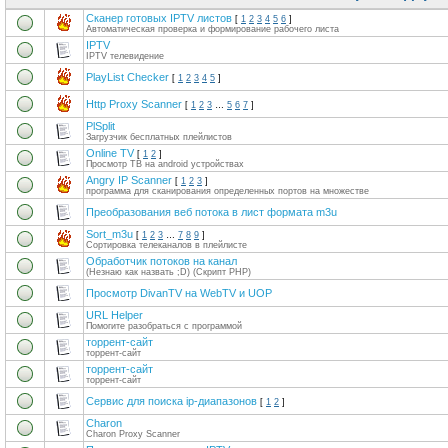
Сканер готовых IPTV листов
[
1
2
3
4
5
6
]
Автоматическая проверка и формирование рабочего листа
IPTV
IPTV телевидение
PlayList Checker
[
1
2
3
4
5
]
Http Proxy Scanner
[
1
2
3
…
5
6
7
]
PlSplit
Загрузчик бесплатных плейлистов
Online TV
[
1
2
]
Просмотр ТВ на android устройствах
Angry IP Scanner
[
1
2
3
]
программа для сканирования определенных портов на множестве
Преобразования веб потока в лист формата m3u
Sort_m3u
[
1
2
3
…
7
8
9
]
Сортировка телеканалов в плейлисте
Обработчик потоков на канал
(Незнаю как назвать ;D) (Скрипт PHP)
Просмотр DivanTV на WebTV и UOP
URL Helper
Помогите разобраться с программой
торрент-сайт
торрент-сайт
торрент-сайт
торрент-сайт
Сервис для поиска ip-диапазонов
[
1
2
]
Charon
Charon Proxy Scanner