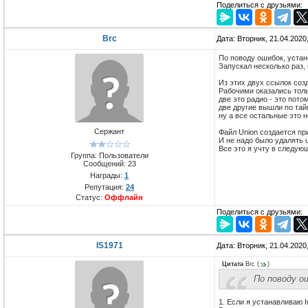
Поделиться с друзьями:
Brc
Дата: Вторник, 21.04.2020
По поводу ошибок, устан
Запускал несколько раз,
Из этих двух ссылок соз
Рабочими оказались толь
две это радио - это пото
две другие вышли по тай
ну а все остальные это 
Сержант
Файл Union создается при
И не надо было удалять us
Все это я учту в следую
Группа: Пользователи
Сообщений:
23
Награды:
1
Репутация:
24
Статус:
Оффлайн
Поделиться с друзьями:
IS1971
Дата: Вторник, 21.04.2020
Цитата
Brc
(
)
По поводу о
1. Если я устанавливаю 