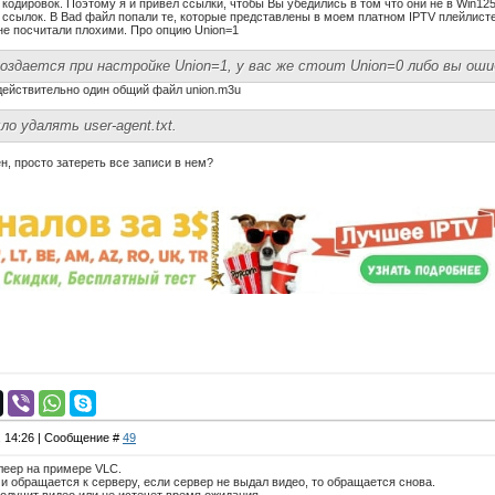
 кодировок. Поэтому я и привел ссылки, чтобы Вы убедились в том что они не в Win125
у ссылок. В Bad файл попали те, которые представлены в моем платном IPTV плейлисте
не посчитали плохими. Про опцию Union=1
создается при настройке Union=1, у вас же стоит Union=0 либо вы ош
действительно один общий файл union.m3u
ло удалять user-agent.txt.
ен, просто затереть все записи в нем?
, 14:26 | Сообщение #
49
леер на примере VLC.
и обращается к серверу, если сервер не выдал видео, то обращается снова.