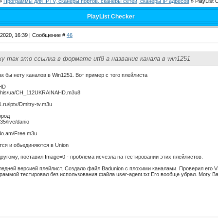
»
Программы для IPTV, сканеры портов, сканеры сетей, сканеры IP адресов
»
PlayList 
PlayList Checker
.2020, 16:39 | Сообщение #
46
жу так это ссылка в формате utf8 а название канала в win1251
к бы нету каналов в Win1251. Вот пример с того плейлиста
 HD
.ru/his/ua/CH_112UKRAINAHD.m3u8
1.ru/iptv/Dmitry-tv.m3u
ород
35/live/danio
.do.am/Free.m3u
ся и обьединяются в Union
другому, поставил Image=0 - проблема исчезла на тестировании этих плейлистов.
ледней версией плейлист. Создало файл Badunion с плохими каналами. Проверил его 
раммой тестировал без использования файла user-agent.txt Его вообще убрал. Могу Ba