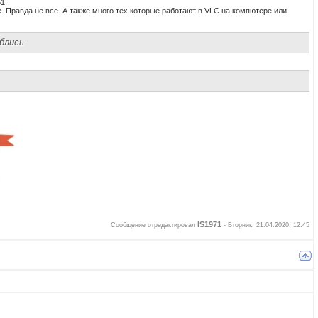
1.
. Правда не все. А также много тех которые работают в VLC на компютере или
иблись
IS1971
Сообщение отредактировал
-
Вторник, 21.04.2020, 12:45