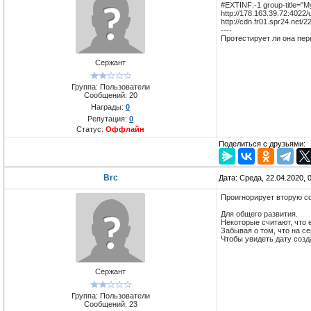
#EXTINF:-1 group-title="
http://178.163.39.72:4022
http://cdn.fr01.spr24.n
----
Протестирует ли она пе
Сержант
Группа: Пользователи
Сообщений:
20
Награды:
0
Репутация:
0
Статус:
Оффлайн
Поделиться с друзьями:
Brc
Дата: Среда, 22.04.2020,
Проигнорирует вторую с
Для общего развития.
Некоторые считают, что 
Забывая о том, что на се
Чтобы увидеть дату созд
Сержант
Группа: Пользователи
Сообщений:
23