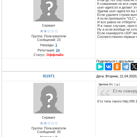
Итак до тех пор пока не 
К сожалению не все серв
user-agent.txt и делает 
Удалив user-agent.txt в
Если удалите строки вып
А если пропишите "VLC" д
И все равно не отберете
Сержант
Я в таких случаях, прос
Ну а если вообще не хот
Если сканируете UDP лис
Группа: Пользователи
Соответственно первые п
Сообщений:
23
Награды:
1
Репутация:
24
Статус:
Оффлайн
Поделиться с друзьями:
IS1971
Дата: Вторник, 21.04.2020
Цитата
Brc
(
)
Если скани
Єто типа такого http://89.
Сержант
Группа: Пользователи
Сообщений:
20
Награды:
0