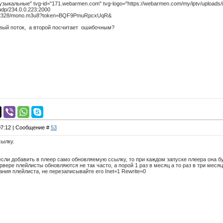
Музыкальные" tvg-id="171.webarmen.com" tvg-logo="https://webarmen.com/my/iptv/uploads/
/udp/234.0.0.223:2000
et/22328/mono.m3u8?token=BQF9PmuRpcxUqR&
рвый поток, а второй посчитает ошибочным?
 07:12 | Сообщение #
53
сылку.
если добавить в плеер само обновляемую ссылку, то при каждом запуске плеера она б
рвере плейлисты обновляются не так часто, а порой 1 раз в месяц а то раз в три меся
ания плейлиста, не перезаписывайте его Inet=1 Rewrite=0