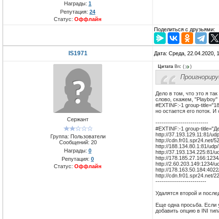
Награды:
1
Репутация:
24
Статус:
Оффлайн
Поделиться с друзьями:
IS1971
Дата: Среда, 22.04.2020,
Цитата
Brc
(
)
Проигнориру
Дело в том, что это я т
слово, скажем, "Playboy"
#EXTINF:-1 group-title="1
но остается его поток. И
Сержант
---------------------------
#EXTINF:-1 group-title="
http://37.193.129.11:81/ud
Группа: Пользователи
http://cdn.fr01.spr24.n
Сообщений:
20
http://188.134.80.1:81/ud
Награды:
0
http://37.193.134.225:81/
http://178.185.27.166:123
Репутация:
0
http://2.60.203.149:1234/u
Статус:
Оффлайн
http://178.163.50.184:402
http://cdn.fr01.spr24.n
--------------------------
Удалятся второй и посл
Еще одна просьба. Если 
добавить опцию в INI тип