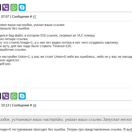
, 07:07 | Сообщение #
47
овил ваши настройки, указал ваши ссылки.
 прошло без ошибок.
дался бад файл, в котором 516 ссылок, скормил их VLC плееру.
ко четыре ссылки,
му что стояло Image=1, а у них нет видео потока и нес чего создавать картинку.
м ауту, для них надо было ставить Timeout=120.
нерабочие ссылки.
 настройке Union=1, у вас же стоит Union=0 либо вы ошиблись, либо он у вас не наход
er-agent.txt.
щий раз.
, 10:13 | Сообщение #
48
шибок, установил ваши настройки, указал ваши ссылки.Запускал нескол
Image=0 тестирование проходит без ошибок. Теперь про представленные ссылки. Я выб