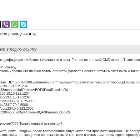
 10:30 | Сообщение #
54
ет вторую ссылку.
ак модифицирую плейлисты скачанные с нета. Точнее не я, а мой CMD скрипт. Таким спо
8+",Playboy
 очень хорошо что именно потом его поток удаляет Checker. Кстати может быть и такое
Детям;HD" tvg-id="208.webarmen.com" tvg-logo="https://webarmen.com/my/iptv/uploads/ic
p/239.1.21.52:1234
et/5283/mono.m3u8?token=BQF9PmuRpcxUqR&
p/235.10.10.122:1234
udp/239.1.15.17:1234
4/udp/233.7.70.61:5000
dp/233.7.70.2:5000
2/udp/234.0.0.223:2000
et/22328/mono.m3u8?token=BQF9PmuRpcxUqR&
едуючие???? Только первый останется?
установить Image=1 после тестирования запускается тот просмотр картинок. Не всегда
а показьівать в конце или не показывать. А картинки я потом сам просмотрю в проводн