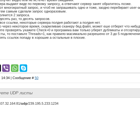
получит видео или не истечет время ожидания.
ера выдают виде по первому запросу, а отвечают сервер занят обратитесь позже.
этот многократный запрос, и чтоб не запрашивать одно и тоже, заодно перебирает user-a
ы тем самым сделали запрос одноразовым.
олнится 2 запроса.
есять раз, то десять запросов.
 все ссылки, некоторые сервера полдня работают а полдня нет.
то через некоторое время, скармливаю сканеру бед файл, может еше отберет что нибуд
ите проверять укажите Check=0 и программа вам только уберет дубликаты и отсортиру
ты, то поставьте Threads=1, как правило масимально разрешено от 3 до 5 подключени
ять ссылок попаду в хорошие а остальные в плохие.
, 14:34 | Сообщение #
50
руете UDP листы
107.32.164:81/
udp
/239.195.5.233:1234