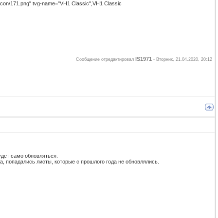
icon/171.png" tvg-name="VH1 Classic",VH1 Classic
IS1971
Сообщение отредактировал
-
Вторник, 21.04.2020, 20:12
удет само обновляться.
ца, попадались листы, которые с прошлого года не обновлялись.