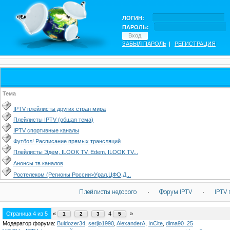
ЛОГИН:
ПАРОЛЬ:
ЗАБЫЛ ПАРОЛЬ
|
РЕГИСТРАЦИЯ
Тема
IPTV плейлисты других стран мира
Плейлисты IPTV (общая тема)
IPTV спортивные каналы
Футбол! Расписание прямых трансляций
Плейлисты Эдем, ILOOK TV. Edem, ILOOK TV...
Анонсы тв каналов
Ростелеком (Регионы России>Урал,ЦФО,Д...
Плейлисты недорого
·
Форум IPTV
·
IPTV 
Страница
4
из
5
«
4
»
1
2
3
5
Модератор форума:
Buldozer34
,
serjio1990
,
AlexanderA
,
InCite
,
dima90_25