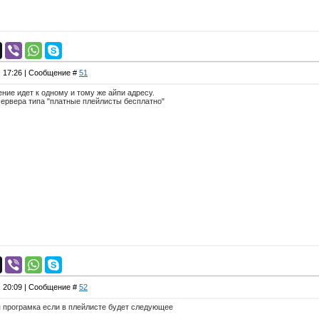
, 17:26 | Сообщение #
51
ние идет к одному и тому же айпи адресу.
сервера типа "платные плейлисты бесплатно"
, 20:09 | Сообщение #
52
я програмка если в плейлисте будет следующее