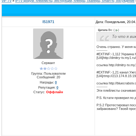
ViP TV
»
IPTV форум: плейлисты, инструкции, плееры, сканеры, smart-tv, обсуждение
IS1971
Дата: Понедельник, 20.04
Цитата
Brc
(
)
То что я ви
Очень странно. У меня ка
---------
#EXTINF:-1,112 Украина
[UA]http://dmitry-tv.my1
Сержант
ссылка http://dmitry-tv.my
#EXTINF:-1,21 канал Ужг
Группа: Пользователи
[UA]rtmp://213.174.8.15:19
Сообщений:
20
Награды:
0
ссылка http://bluecrabstv
---------
Репутация:
0
Эти плейлисты скачивают
Статус:
Оффлайн
P.S. Кстати проверил по 
P.S.2 Протестировал пос
забраковано? Твоей прог