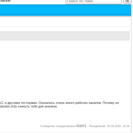
Checker
VLC и другими тестерами. Оказалось очень много рабочих каналов. Почему их
dunion.m3u скинуть тебе для анализа.
IS1971
Сообщение отредактировал
-
Понедельник, 20.04.2020, 19:18