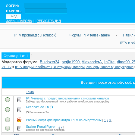
ЛОГИН:
ПАРОЛЬ:
ЗАБЫЛ ПАРОЛЬ
|
РЕГИСТРАЦИЯ
IPTV провайдеры (список)
·
Форум IPTV телевидение
·
Плейли
IPTV пл
Страница
1
из
1
1
Модератор форума:
Buldozer34
,
serjio1990
,
AlexanderA
,
InCite
,
dima90_2
ViP TV
»
IPTV форум: плейлисты, инструкции, плееры, сканеры, smart-tv, обсуждение
Всё для просмотра iptv: соф
Тема
IPTV-плеер с предустановленными списками каналов
Забудь про бесконечный поиск рабочих плейлистов и настройку
Бесплатное Тв 📺
📺 Бесплатное Тв
Разный софт для просмотра IPTV на смартфоны
[
1
2
3
]
Stalker Portal Player
[
1
2
]
Вопрос по настройке плейера