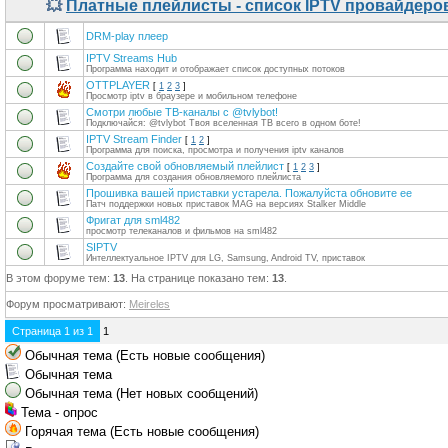
💥
Платные плейлисты - список IPTV провайдеро
DRM-play плеер
IPTV Streams Hub
Программа находит и отображает список доступных потоков
OTTPLAYER
[
1
2
3
]
Просмотр iptv в браузере и мобильном телефоне
Смотри любые ТВ-каналы с @tvlybot!
Подключайся: @tvlybot Твоя вселенная ТВ всего в одном боте!
IPTV Stream Finder
[
1
2
]
Программа для поиска, просмотра и получения iptv каналов
Создайте свой обновляемый плейлист
[
1
2
3
]
Программа для создания обновляемого плейлиста
Прошивка вашей приставки устарела. Пожалуйста обновите ее
Патч поддержки новых приставок MAG на версиях Stalker Middle
Фригат для sml482
просмотр телеканалов и фильмов на sml482
SIPTV
Интеллектуальное IPTV для LG, Samsung, Android TV, приставок
В этом форуме тем:
13
. На странице показано тем:
13
.
Форум просматривают:
Meireles
Страница
1
из
1
1
Обычная тема (Есть новые сообщения)
Обычная тема
Обычная тема (Нет новых сообщений)
Тема - опрос
Горячая тема (Есть новые сообщения)