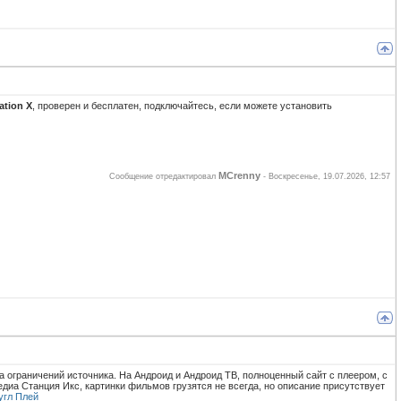
ation X
, проверен и бесплатен, подключайтесь, если можете установить
MCrenny
Сообщение отредактировал
-
Воскресенье, 19.07.2026, 12:57
а ограничений источника. На Андроид и Андроид ТВ, полноценный сайт с плеером, с
иа Станция Икс, картинки фильмов грузятся не всегда, но описание присутствует
угл Плей