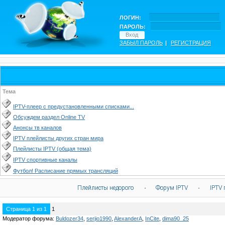
ЛОГИН:
ПАРОЛЬ:
ЗАБЫЛ ПАРОЛЬ
|
РЕГИСТРАЦИЯ
Тема
IPTV-плеер с предустановленными списками...
Обсуждем раздел Online TV
Анонсы тв каналов
IPTV плейлисты других стран мира
Плейлисты IPTV (общая тема)
IPTV спортивные каналы
Футбол! Расписание прямых трансляций
Плейлисты недорого
·
Форум IPTV
·
IPTV 
Страница
1
из
1
1
Модератор форума:
Buldozer34
,
serjio1990
,
AlexanderA
,
InCite
,
dima90_25