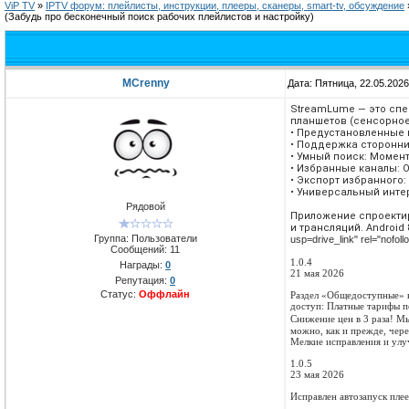
ViP TV
»
IPTV форум: плейлисты, инструкции, плееры, сканеры, smart-tv, обсуждение
(Забудь про бесконечный поиск рабочих плейлистов и настройку)
MCrenny
Дата: Пятница, 22.05.202
StreamLume — это спе
планшетов (сенсорное
• Предустановленные 
• Поддержка сторонни
• Умный поиск: Момен
• Избранные каналы: 
• Экспорт избранного
• Универсальный инте
Рядовой
Приложение спроекти
и трансляций. Android
Группа: Пользователи
usp=drive_link" rel="nofoll
Сообщений:
11
1.0.4
Награды:
0
21 мая 2026
Репутация:
0
Статус:
Оффлайн
Раздел «Общедоступные» в
доступ: Платные тарифы п
Снижение цен в 3 раза! М
можно, как и прежде, чере
Мелкие исправления и улу
1.0.5
23 мая 2026
Исправлен автозапуск пле