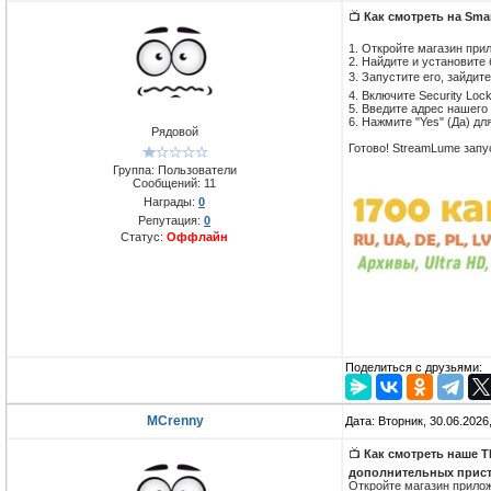
📺
Как смотреть на Smar
1. Откройте магазин прил
2. Найдите и установите
3. Запустите его, зайдите
4. Включите Security Lo
5. Введите адрес нашего 
6. Нажмите "Yes" (Да) д
Рядовой
Готово! StreamLume запу
Группа: Пользователи
Сообщений:
11
Награды:
0
Репутация:
0
Статус:
Оффлайн
Поделиться с друзьями:
MCrenny
Дата: Вторник, 30.06.2026
📺
Как смотреть наше Т
дополнительных прист
Откройте магазин прилож