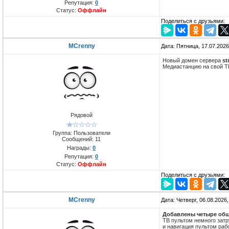
Репутация:
0
Статус:
Оффлайн
Поделиться с друзьями:
MCrenny
Дата: Пятница, 17.07.202
Новый домен сервера
st
Медиастанцию на свой Т
Рядовой
Группа: Пользователи
Сообщений:
11
Награды:
0
Репутация:
0
Статус:
Оффлайн
Поделиться с друзьями:
MCrenny
Дата: Четверг, 06.08.2026
Добавлены четыре общ
ТВ пультом немного затр
и навигация пультом раб