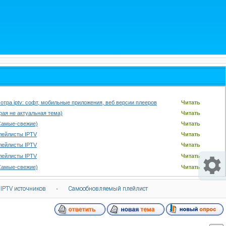
отра iptv: софт, мобильные приложения, веб версии плееров
Читать
арая не актуальная тема)
Читать
Самые-свежие)
Читать
лейлисты IPTV
Читать
лейлисты IPTV
Читать
лейлисты IPTV
Читать
Самые-свежие)
Читать
 IPTV источников
·
Самообновляемый плейлист