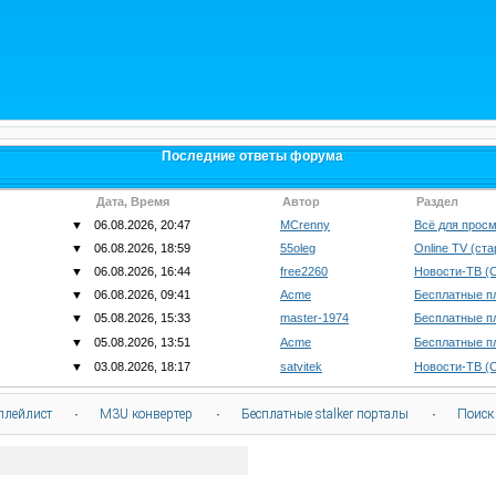
Последние ответы форума
Дата, Время
Автор
Раздел
▼
06.08.2026, 20:47
MCrenny
Всё для просм
▼
06.08.2026, 18:59
55oleg
Online TV (ст
▼
06.08.2026, 16:44
free2260
Новости-ТВ (
▼
06.08.2026, 09:41
Acme
Бесплатные п
▼
05.08.2026, 15:33
master-1974
Бесплатные п
▼
05.08.2026, 13:51
Acme
Бесплатные п
▼
03.08.2026, 18:17
satvitek
Новости-ТВ (
плейлист
·
M3U конвертер
·
Бесплатные stalker порталы
·
Поиск