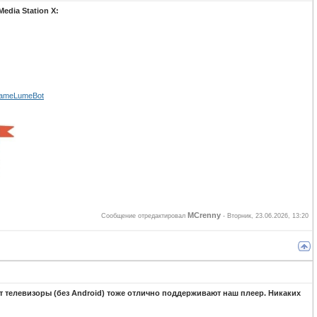
edia Station X:
ameLumeBot
MCrenny
Сообщение отредактировал
-
Вторник, 23.06.2026, 13:20
т телевизоры (без Android) тоже отлично поддерживают наш плеер. Никаких