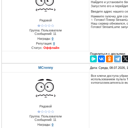
Найдите и установите бе
Запустите его и перейдит
Введите адрес нашего с
Нажмите галочку для сох
✨ Готово! Плеер StreamL
Рядовой
Наш сервер обновился, 
Готово! StreamLume запу
Группа: Пользователи
Сообщений:
11
Награды:
0
Репутация:
0
Статус:
Оффлайн
Поделиться с друзьями:
MCrenny
Дата: Среда, 08.07.2026,
Все ключи доступа убран
использованием пульта ТВ
svmorozoww.amvera.io вк
Рядовой
Группа: Пользователи
Сообщений:
11
Награды:
0