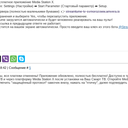
сплатное приложение Media Station X.
е: Settings (Настройки) ➡️ Start Parameter (Стартовый параметр) ➡️ Setup.
ервера (полностью маленькими буквами): 👉
streamlume-tv-svmorozoww.amvera.io
ранения и выберите Yes, чтобы перезапустить приложение.
ume загрузится автоматически и будет мгновенно реагировать на ваш пульт!
ссылка в предыдущем ответе не работает.
стится на вашем экране автоматически. Просто введите ваш ключ из этого бота
@Stre
 18:42 | Сообщение #
5
ы, все платежи отменены! Приложение обновлено, полностью бесплатно! Доступно в т
 и через платформу Media Station X после установки на Ваш Смарт ТВ. Откройте Media S
лючить "защищённый протокол"-замочек внизу, нажать на "птичку", далее подтвердить