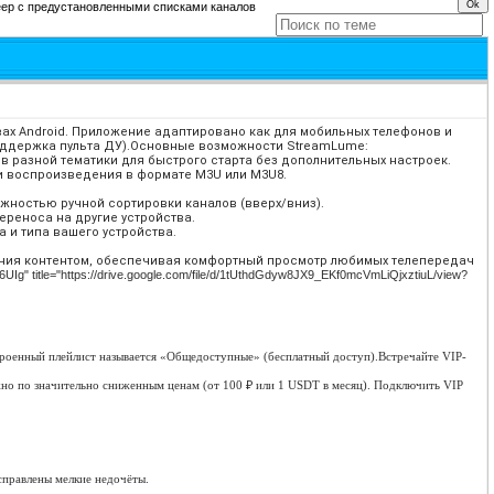
еер с предустановленными списками каналов
ах Android. Приложение адаптировано как для мобильных телефонов и
 поддержка пульта ДУ).Основные возможности StreamLume:
 разной тематики для быстрого старта без дополнительных настроек.
и воспроизведения в формате M3U или M3U8.
жностью ручной сортировки каналов (вверх/вниз).
ереноса на другие устройства.
 и типа вашего устройства.
ения контентом, обеспечивая комфортный просмотр любимых телепередач
/Tw6UIg" title="https://drive.google.com/file/d/1tUthdGdyw8JX9_EKf0mcVmLiQjxztiuL/view?
троенный плейлист называется «Общедоступные» (бесплатный доступ).Встречайте VIP-
жно по значительно сниженным ценам (от 100 ₽ или 1 USDT в месяц). Подключить VIP
справлены мелкие недочёты.