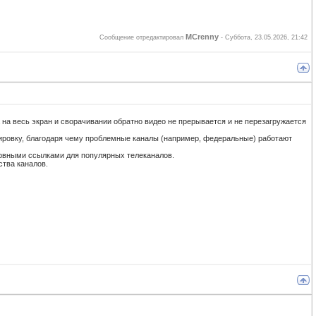
MCrenny
Сообщение отредактировал
-
Суббота, 23.05.2026, 21:42
на весь экран и сворачивании обратно видео не прерывается и не перезагружается
кировку, благодаря чему проблемные каналы (например, федеральные) работают
зервными ссылками для популярных телеканалов.
тва каналов.