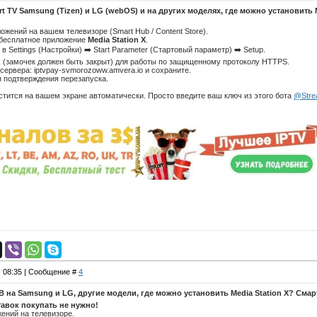
t TV Samsung (Tizen) и LG (webOS) и на других моделях, где можно установить M
ожений на вашем телевизоре (Smart Hub / Content Store).
 бесплатное приложение
Media Station X
.
 в Settings (Настройки) ➡️ Start Parameter (Стартовый параметр) ➡️ Setup.
ck (замочек должен быть закрыт) для работы по защищенному протоколу HTTPS.
сервера: iptvpay-svmorozoww.amvera.io и сохраните.
ля подтверждения перезапуска.
стится на вашем экране автоматически. Просто введите ваш ключ из этого бота
@Stre
, 08:35 | Сообщение #
4
В на Samsung и LG, другие модели, где можно установить Media Station X?
Смар
авок покупать не нужно!
ений на телевизоре.