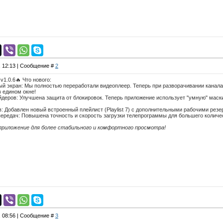
, 12:13 | Сообщение #
2
1.0.6🔥 Что нового:
й экран: Мы полностью переработали видеоплеер. Теперь при разворачивании канала 
в едином окне!
йдеров: Улучшена защита от блокировок. Теперь приложение использует "умную" мас
: Добавлен новый встроенный плейлист (Playlist 7) с дополнительными рабочими ре
ередач: Повышена точность и скорость загрузки телепрограммы для большего количес
приложение для более стабильного и комфортного просмотра!
, 08:56 | Сообщение #
3