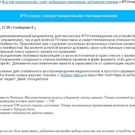
»
Всё для просмотра iptv: софт, мобильные приложения, веб версии плееров
»
IPTV-пл
IPTV-плеер с предустановленными списками каналов
6, 17:38 | Сообщение #
1
циализированный медиаплеер для просмотра IPTV-телевидения на устройств
 управление), так и для Android TV-приставок и смарт-телевизоров (полная
плейлисты: Приложение уже содержит несколько встроенных списков каналов
х плейлистов: Вы можете в любой момент добавить свои собственные списк
тальный поиск нужного канала по названию.
Объединение любимых трансляций со всех источников в один список с возмо
: Сохранение созданного списка любимых каналов в файл формата .m3u для п
рфейс: Динамическое изменение макета в зависимости от ориентации экрана
ровано для стабильного воспроизведения видеопотоков и простого управл
 8 и более новые версии. Скачать с
RuStore
Mail.ru
<a class="link" href="https://u.to
ow" target="_blank">
GoogleDrive
место Premium: Мы пересмотрели подход к базовому списку каналов. Теперь основной вс
ереведены в новую категорию — VIP.
ы сделали VIP-доступ гораздо доступнее. Теперь наслаждаться премиальным контентом мо
з нашего Telegram-бота.
чшения стабильности работы плеера.
ера после сбоя трансляции, добавлены настройки выбора качества для носимых устройств, и