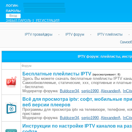
ЛОГИН:
ПАРОЛЬ:
ЗАБЫЛ ПАРОЛЬ
|
РЕГИСТРАЦИЯ
IPTV провайдеры
·
IPTV форум
·
IPTV плейлисты
·
Самооб
IPTV форум: плейлисты, инстр
Форум
Бесплатные плейлисты IPTV
(просматривают: 8)
Здесь Вы можете скачать бесплатные плейлисты IPTV кана
Самообновляемые, статические, xxx, спортивные и платны
- бесплатно.
Модератор форума:
Buldozer34
,
serjio1990
,
AlexanderA
,
InCit
Всё для просмотра iptv: софт, мобильные пр
веб версии плееров
Программы для просмотра iptv на телевизоре, телефоне, к
приставке
Модератор форума:
Buldozer34
,
serjio1990
,
AlexanderA
,
InCit
Инструкции по настройке IPTV каналов на ра
софте