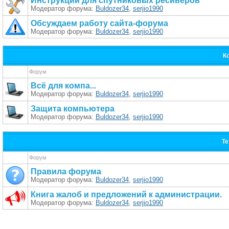
Инструкции для спутниковых ресиверов
Модератор форума:
Buldozer34
,
serjio1990
Обсуждаем работу сайта-форума
Модератор форума:
Buldozer34
,
serjio1990
К
Форум
Всё для компa...
Модератор форума:
Buldozer34
,
serjio1990
Защита компьютера
Модератор форума:
Buldozer34
,
serjio1990
Те
Форум
Правила форума
Модератор форума:
Buldozer34
,
serjio1990
Книга жалоб и предложений к администрации.
Модератор форума:
Buldozer34
,
serjio1990