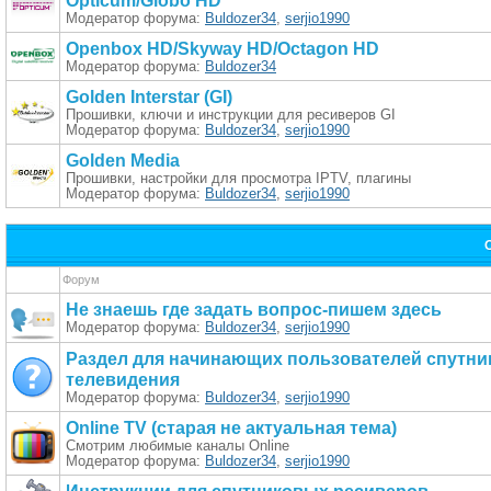
Opticum/Globo HD
Модератор форума:
Buldozer34
,
serjio1990
Openbox HD/Skyway HD/Octagon HD
Модератор форума:
Buldozer34
Golden Interstar (GI)
Прошивки, ключи и инструкции для ресиверов GI
Модератор форума:
Buldozer34
,
serjio1990
Golden Media
Прошивки, настройки для просмотра IPTV, плагины
Модератор форума:
Buldozer34
,
serjio1990
Форум
Не знаешь где задать вопрос-пишем здесь
Модератор форума:
Buldozer34
,
serjio1990
Раздел для начинающих пользователей спутни
телевидения
Модератор форума:
Buldozer34
,
serjio1990
Online TV (старая не актуальная тема)
Смотрим любимые каналы Online
Модератор форума:
Buldozer34
,
serjio1990