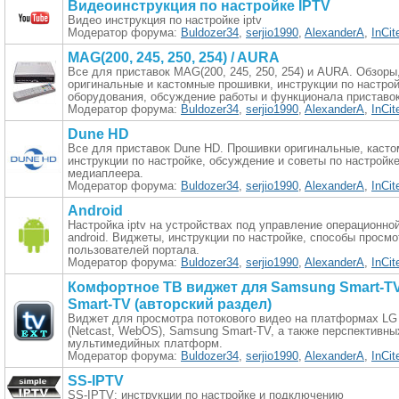
Видеоинструкция по настройке IPTV
Видео инструкция по настройке iptv
Модератор форума:
Buldozer34
,
serjio1990
,
AlexanderA
,
InCit
MAG(200, 245, 250, 254) / AURA
Все для приставок MAG(200, 245, 250, 254) и AURA. Обзоры
оригинальные и кастомные прошивки, инструкции по настро
оборудования, обсуждение работы и функционала приставок
Модератор форума:
Buldozer34
,
serjio1990
,
AlexanderA
,
InCit
Dune HD
Все для приставок Dune HD. Прошивки оригинальные, касто
инструкции по настройке, обсуждение и советы по настройк
медиаплеера.
Модератор форума:
Buldozer34
,
serjio1990
,
AlexanderA
,
InCit
Android
Настройка iptv на устройствах под управление операционно
android. Виджеты, инструкции по настройке, способы просмо
пользователей портала.
Модератор форума:
Buldozer34
,
serjio1990
,
AlexanderA
,
InCit
Комфортное ТВ виджет для Samsung Smart-TV
Smart-TV (авторский раздел)
Виджет для просмотра потокового видео на платформах LG
(Netcast, WebOS), Samsung Smart-TV, а также перспективны
мультимедийных платформ.
Модератор форума:
Buldozer34
,
serjio1990
,
AlexanderA
,
InCit
SS-IPTV
SS-IPTV: инструкции по настройке и подключению