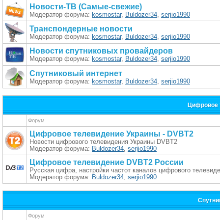
Новости-ТВ (Самые-свежие)
Модератор форума:
kosmostar
,
Buldozer34
,
serjio1990
Транспондерные новости
Модератор форума:
kosmostar
,
Buldozer34
,
serjio1990
Новости спутниковых провайдеров
Модератор форума:
kosmostar
,
Buldozer34
,
serjio1990
Спутниковый интернет
Модератор форума:
kosmostar
,
Buldozer34
,
serjio1990
Цифровое 
Форум
Цифровое телевидение Украины - DVBT2
Новости цифрового телевидения Украины DVBT2
Модератор форума:
Buldozer34
,
serjio1990
Цифровое телевидение DVBT2 России
Русская цифра, настройки частот каналов цифрового телевид
Модератор форума:
Buldozer34
,
serjio1990
Спутни
Форум