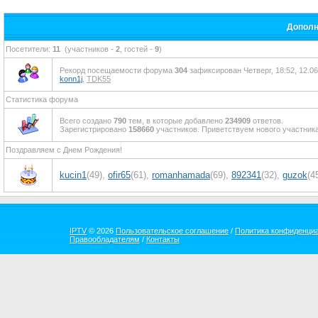
Дополн
Посетители:
11
(участников -
2
, гостей -
9
)
Рекорд посещаемости форума
304
зафиксирован Четверг, 18:52, 12.06
konn1j
,
TDK55
Статистика форума
Всего создано
790
тем, в которые добавлено
234909
ответов.
Зарегистрировано
158660
участников. Приветствуем нового участник
Поздравляем с Днем Рождения!
kucin1
(49)
,
ofir65
(61)
,
romanhamada
(69)
,
892341
(32)
,
guzok
(4
IPTV
© 2026
Пользовательское соглашение
/
Политика конфиденци
Правообладателям
/
Контакты