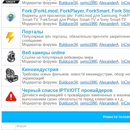
Модератор форума:
Buldozer34
,
serjio1990
,
AlexanderA
,
InCit
Fork (ForkLmod, ForkPlayer, ForkSmart, Fork Sto
Виджеты для просмотра iptv: ForkLmod для Samsung, ForkP
Smart-TV, ForkSmart для Philips Smart-TV и Sony Smart-TV
Модератор форума:
Buldozer34
,
serjio1990
,
AlexanderA
,
InCit
Порталы
Популярные iptv порталы, обязательно прочтите закрепленн
сообщение
Модератор форума:
Buldozer34
,
serjio1990
,
AlexanderA
,
InCit
Веб камеры online
Ссылки на популярные вебкамеры мира
Модератор форума:
Buldozer34
,
serjio1990
,
AlexanderA
,
InCit
Киноиндустрия
Трейлеры новых фильмов, новости киноиндустрии, обзор н
экранизаций
Модератор форума:
Buldozer34
,
serjio1990
,
AlexanderA
,
InCit
Черный список IPTV/OTT провайдеров
Делимся информацией о провайдерах замеченных в махинац
выполнением своих обязательств перед клиентами и т.д.
Модератор форума:
Buldozer34
,
serjio1990
,
AlexanderA
,
InCit
Новости телев
Форум