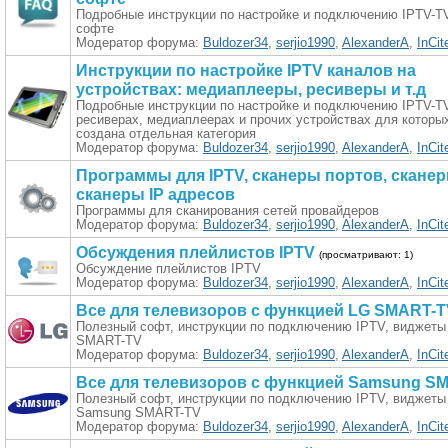
Подробные инструкции по настройке и подключению IPTV-T
софте
Модератор форума:
Buldozer34
,
serjio1990
,
AlexanderA
,
InCit
Инструкции по настройке IPTV каналов на
устройствах: медиаплееры, ресиверы и т.д
Подробные инструкции по настройке и подключению IPTV-T
ресиверах, медиаплеерах и прочих устройствах для которы
создана отдельная категория
Модератор форума:
Buldozer34
,
serjio1990
,
AlexanderA
,
InCit
Программы для IPTV, сканеры портов, сканер
сканеры IP адресов
Программы для сканирования сетей провайдеров
Модератор форума:
Buldozer34
,
serjio1990
,
AlexanderA
,
InCit
Обсуждения плейлистов IPTV
(просматривают: 1)
Обсуждение плейлистов IPTV
Модератор форума:
Buldozer34
,
serjio1990
,
AlexanderA
,
InCit
Все для телевизоров с функцией LG SMART-T
Полезный софт, инструкции по подключению IPTV, виджеты
SMART-TV
Модератор форума:
Buldozer34
,
serjio1990
,
AlexanderA
,
InCit
Все для телевизоров с функцией Samsung S
Полезный софт, инструкции по подключению IPTV, виджеты
Samsung SMART-TV
Модератор форума:
Buldozer34
,
serjio1990
,
AlexanderA
,
InCit