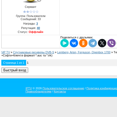
Сержант
Группа: Пользователи
Сообщений:
33
Награды:
3
Репутация:
40
Статус:
Оффлайн
Поделиться с друзьями:
ViP TV
»
Спутниковые ресиверы DVB-S
»
Lemberg, Arion, Ferguson, Openbox 1700
»
Тю
+Софти+Ключі в форматі *.auc та *.irk)
Страница
1
из
1
1
IPTV
© 2026
Пользовательское соглашение
/
Политика конфиденци
Правообладателям
/
Контакты