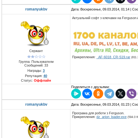
romanyukbv
Дата: Воскресенье, 09.03.2014, 01:14 | С
Актуальний софт з ключами на Ferguson 
Сержант
Прикрепления:
_AF-6018_CR-S19.rar
(811.
Группа: Пользователи
Сообщений:
33
Награды:
3
Репутация:
40
Статус:
Оффлайн
Поделиться с друзьями:
romanyukbv
Дата: Воскресенье, 09.03.2014, 01:23 | С
Програма для роботи з Ferguson.
Прикрепления:
dz_arion_loader.exe
(594.0 