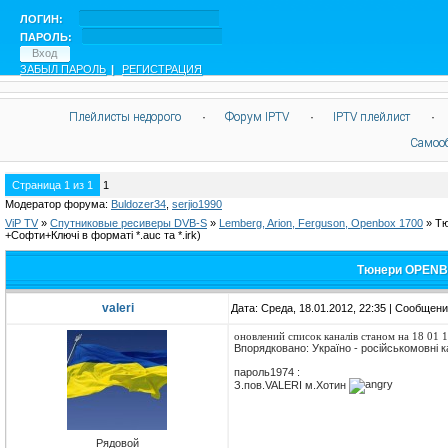
ЛОГИН:
ПАРОЛЬ:
ЗАБЫЛ ПАРОЛЬ
|
РЕГИСТРАЦИЯ
Плейлисты недорого
·
Форум IPTV
·
IPTV плейлист
·
Самоо
Страница
1
из
1
1
Модератор форума:
Buldozer34
,
serjio1990
ViP TV
»
Спутниковые ресиверы DVB-S
»
Lemberg, Arion, Ferguson, Openbox 1700
»
Тю
+Софти+Ключі в форматі *.auc та *.irk)
Тюнери OPENBO
valeri
Дата: Среда, 18.01.2012, 22:35 | Сообщен
оновлений список каналів станом на 18 01 
Впорядковано: Україно - російськомовні 
пароль1974 :
З.пов.VALERI м.Хотин
Рядовой