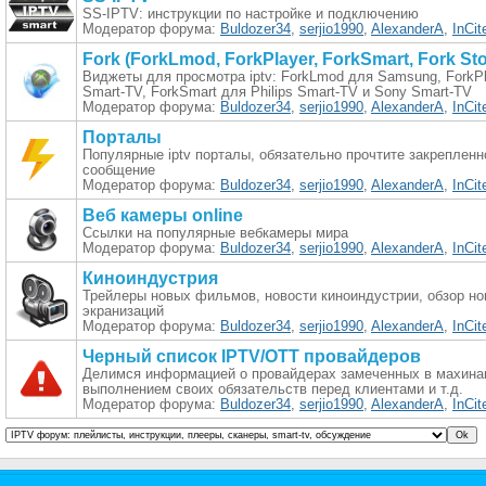
SS-IPTV: инструкции по настройке и подключению
Модератор форума:
Buldozer34
,
serjio1990
,
AlexanderA
,
InCit
Fork (ForkLmod, ForkPlayer, ForkSmart, Fork Sto
Виджеты для просмотра iptv: ForkLmod для Samsung, ForkP
Smart-TV, ForkSmart для Philips Smart-TV и Sony Smart-TV
Модератор форума:
Buldozer34
,
serjio1990
,
AlexanderA
,
InCit
Порталы
Популярные iptv порталы, обязательно прочтите закрепленн
сообщение
Модератор форума:
Buldozer34
,
serjio1990
,
AlexanderA
,
InCit
Веб камеры online
Ссылки на популярные вебкамеры мира
Модератор форума:
Buldozer34
,
serjio1990
,
AlexanderA
,
InCit
Киноиндустрия
Трейлеры новых фильмов, новости киноиндустрии, обзор н
экранизаций
Модератор форума:
Buldozer34
,
serjio1990
,
AlexanderA
,
InCit
Черный список IPTV/OTT провайдеров
Делимся информацией о провайдерах замеченных в махинац
выполнением своих обязательств перед клиентами и т.д.
Модератор форума:
Buldozer34
,
serjio1990
,
AlexanderA
,
InCit