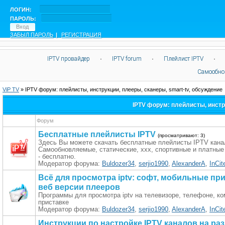
ЛОГИН:
ПАРОЛЬ:
ЗАБЫЛ ПАРОЛЬ
|
РЕГИСТРАЦИЯ
IPTV провайдер
·
IPTV forum
·
Плейлист IPTV
·
Самообно
ViP TV
»
IPTV форум: плейлисты, инструкции, плееры, сканеры, smart-tv, обсуждение
IPTV форум: плейлисты, инстр
Форум
Бесплатные плейлисты IPTV
(просматривают: 3)
Здесь Вы можете скачать бесплатные плейлисты IPTV кана
Самообновляемые, статические, xxx, спортивные и платны
- бесплатно.
Модератор форума:
Buldozer34
,
serjio1990
,
AlexanderA
,
InCit
Всё для просмотра iptv: софт, мобильные пр
веб версии плееров
Программы для просмотра iptv на телевизоре, телефоне, к
приставке
Модератор форума:
Buldozer34
,
serjio1990
,
AlexanderA
,
InCit
Инструкции по настройке IPTV каналов на ра