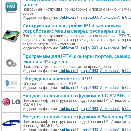
софте
Подробные инструкции по настройке и подключению IPTV-T
софте
Модератор форума:
Buldozer34
,
serjio1990
,
AlexanderA
,
InCit
Инструкции по настройке IPTV каналов на
устройствах: медиаплееры, ресиверы и т.д
Подробные инструкции по настройке и подключению IPTV-T
ресиверах, медиаплеерах и прочих устройствах для которы
создана отдельная категория
Модератор форума:
Buldozer34
,
serjio1990
,
AlexanderA
,
InCit
Программы для IPTV, сканеры портов, сканер
сканеры IP адресов
Программы для сканирования сетей провайдеров
Модератор форума:
Buldozer34
,
serjio1990
,
AlexanderA
,
InCit
Обсуждения плейлистов IPTV
Обсуждение плейлистов IPTV
Модератор форума:
Buldozer34
,
serjio1990
,
AlexanderA
,
InCit
Все для телевизоров с функцией LG SMART-T
Полезный софт, инструкции по подключению IPTV, виджеты
SMART-TV
Модератор форума:
Buldozer34
,
serjio1990
,
AlexanderA
,
InCit
Все для телевизоров с функцией Samsung S
Полезный софт, инструкции по подключению IPTV, виджеты
Samsung SMART-TV
Модератор форума:
Buldozer34
,
serjio1990
,
AlexanderA
,
InCit