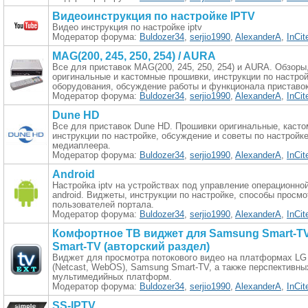
Видеоинструкция по настройке IPTV
Видео инструкция по настройке iptv
Модератор форума:
Buldozer34
,
serjio1990
,
AlexanderA
,
InCit
MAG(200, 245, 250, 254) / AURA
Все для приставок MAG(200, 245, 250, 254) и AURA. Обзоры
оригинальные и кастомные прошивки, инструкции по настро
оборудования, обсуждение работы и функционала приставок
Модератор форума:
Buldozer34
,
serjio1990
,
AlexanderA
,
InCit
Dune HD
Все для приставок Dune HD. Прошивки оригинальные, касто
инструкции по настройке, обсуждение и советы по настройк
медиаплеера.
Модератор форума:
Buldozer34
,
serjio1990
,
AlexanderA
,
InCit
Android
Настройка iptv на устройствах под управление операционно
android. Виджеты, инструкции по настройке, способы просмо
пользователей портала.
Модератор форума:
Buldozer34
,
serjio1990
,
AlexanderA
,
InCit
Комфортное ТВ виджет для Samsung Smart-TV
Smart-TV (авторский раздел)
Виджет для просмотра потокового видео на платформах LG
(Netcast, WebOS), Samsung Smart-TV, а также перспективны
мультимедийных платформ.
Модератор форума:
Buldozer34
,
serjio1990
,
AlexanderA
,
InCit
SS-IPTV