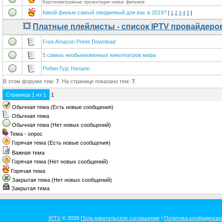
Короткометражные презентации новых фильмов
Какой фильм самый ожидаемый для вас в 2019?
[
1
2
3
4
5
]
💥
Платные плейлисты - список IPTV провайдеро
Free Amazon Prime Download
5 самых необыкновенных кинотеатров мира
Робин Гуд: Начало
В этом форуме тем:
7
. На странице показано тем:
7
.
Страница
1
из
1
1
Обычная тема (Есть новые сообщения)
Обычная тема
Обычная тема (Нет новых сообщений)
Тема - опрос
Горячая тема (Есть новые сообщения)
Важная тема
Горячая тема (Нет новых сообщений)
Горячая тема
Закрытая тема (Нет новых сообщений)
Закрытая тема
IPTV
© 2026
Пользовательское соглашение
/
Политика конфиденци