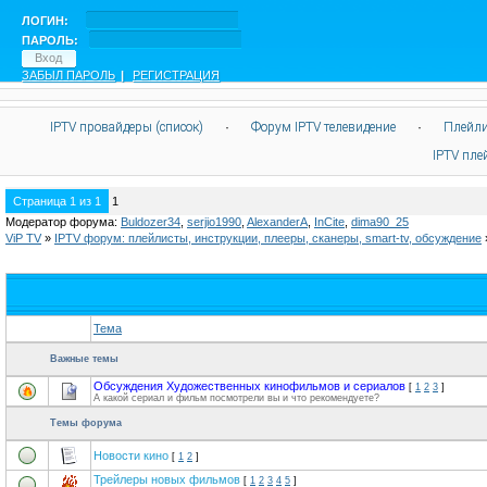
ЛОГИН:
ПАРОЛЬ:
ЗАБЫЛ ПАРОЛЬ
|
РЕГИСТРАЦИЯ
IPTV провайдеры (список)
·
Форум IPTV телевидение
·
Плейли
IPTV пл
Страница
1
из
1
1
Модератор форума:
Buldozer34
,
serjio1990
,
AlexanderA
,
InCite
,
dima90_25
ViP TV
»
IPTV форум: плейлисты, инструкции, плееры, сканеры, smart-tv, обсуждение
Тема
Важные темы
Обсуждения Художественных кинофильмов и сериалов
[
1
2
3
]
А какой сериал и фильм посмотрели вы и что рекомендуете?
Темы форума
Новости кино
[
1
2
]
Трейлеры новых фильмов
[
1
2
3
4
5
]