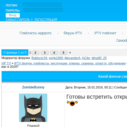
ЛОГИН:
ПАРОЛЬ:
ЗАБЫЛ ПАРОЛЬ
|
РЕГИСТРАЦИЯ
Плейлисты недорого
·
Форум IPTV
·
IPTV плейлист
·
Самоо
Страница
1
из
5
1
»
2
3
4
5
Модератор форума:
Buldozer34
,
serjio1990
,
AlexanderA
,
InCite
,
dima90_25
ViP TV
»
IPTV форум: плейлисты, инструкции, плееры, сканеры, smart-tv, обсуждение
вас в 2019?
Какой фильм са
ZombieBunny
Дата: Вторник, 15.01.2019, 00:11 | Сообще
Готовы встретить отк
Рядовой