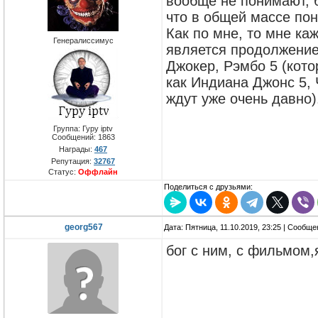
вообще не понимают, б
что в общей массе по
Как по мне, то мне ка
Генералиссимус
является продолжением
Джокер, Рэмбо 5 (кото
как Индиана Джонс 5, 
ждут уже очень давно)
Группа: Гуру iptv
Сообщений:
1863
Награды:
467
Репутация:
32767
Статус:
Оффлайн
Поделиться с друзьями:
georg567
Дата: Пятница, 11.10.2019, 23:25 | Сообщ
бог с ним, с фильмом,