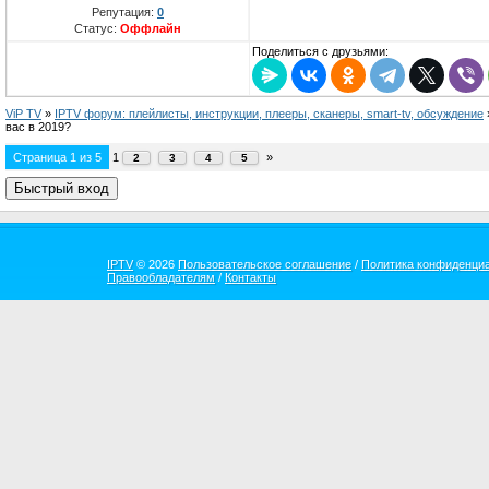
Репутация:
0
Статус:
Оффлайн
Поделиться с друзьями:
ViP TV
»
IPTV форум: плейлисты, инструкции, плееры, сканеры, smart-tv, обсуждение
вас в 2019?
Страница
1
из
5
1
»
2
3
4
5
IPTV
© 2026
Пользовательское соглашение
/
Политика конфиденци
Правообладателям
/
Контакты