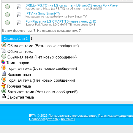
BRB.to (FS.TO) на LG смарт тв и LG webOS через ForkPlayer
Как смотреть brb.to (ex FS.TO) на LG смарт тв и LG webOS
IPTV на Sony Smart-TV
Инструкция по настройке iptv на Sony Smart-TV
ForkPlayer на LG СМАРТ ТВ через смену ДНС
Запуск ForkPlayer на LG СМАРТ ТВ через смену DNS
В этом форуме тем:
7
. На странице показано тем:
7
.
Страница
1
из
1
1
Обычная тема (Есть новые сообщения)
Обычная тема
Обычная тема (Нет новых сообщений)
Тема - опрос
Горячая тема (Есть новые сообщения)
Важная тема
Горячая тема (Нет новых сообщений)
Горячая тема
Закрытая тема (Нет новых сообщений)
Закрытая тема
IPTV
© 2026
Пользовательское соглашение
/
Политика конфиденци
Правообладателям
/
Контакты