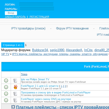
ЛОГИН:
ПАРОЛЬ:
ЗАБЫЛ ПАРОЛЬ
|
РЕГИСТРАЦИЯ
IPTV провайдеры (список)
·
Форум IPTV телевидение
·
Плейли
IPTV пл
Страница
1
из
1
1
Модератор форума:
Buldozer34
,
serjio1990
,
AlexanderA
,
InCite
,
dima90_2
ViP TV
»
IPTV форум: плейлисты, инструкции, плееры, сканеры, smart-tv, обсуждение
Fork (ForkLmod, F
Тема
Iptv на Philips Smart TV
Просмотра онлайн видео на Philips Smart TV через ForkSmart
ForkPlayer 2.1 для LG smart-tv
[
1
2
3
]
Виджет ForkPlayer 2.1 для LG smart tv
Программа к списку iptv в видже ForkLmod и ForkPlayer
Установка программы телепередач в ForkLmod и ForkPlayer
ForkPlayer через смену DNS на роутере
Установка ForkPlayer локального ДНС сервера на роутер
💥
Платные плейлисты - список IPTV провайдеро