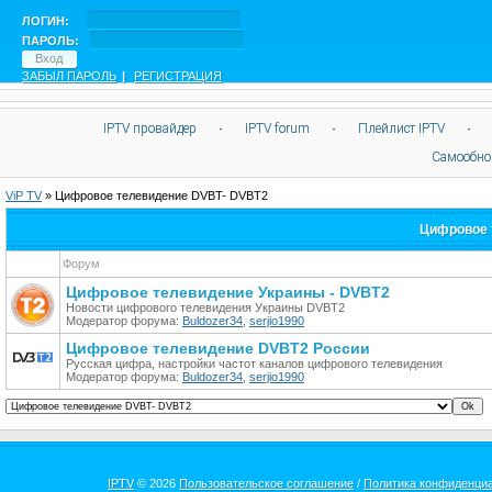
ЛОГИН:
ПАРОЛЬ:
ЗАБЫЛ ПАРОЛЬ
|
РЕГИСТРАЦИЯ
IPTV провайдер
·
IPTV forum
·
Плейлист IPTV
·
Самообно
ViP TV
»
Цифровое телевидение DVBT- DVBT2
Цифровое 
Форум
Цифровое телевидение Украины - DVBT2
Новости цифрового телевидения Украины DVBT2
Модератор форума:
Buldozer34
,
serjio1990
Цифровое телевидение DVBT2 России
Русская цифра, настройки частот каналов цифрового телевидения
Модератор форума:
Buldozer34
,
serjio1990
IPTV
© 2026
Пользовательское соглашение
/
Политика конфиденци