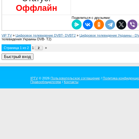
Оффлайн
Поделиться с друзьями:
ViP TV
»
Цифровое телевидение DVBT- DVBT2
»
Цифровое телевидение Украины - D
телевидения Украины DVB- T2)
Страница
1
из
2
1
»
2
IPTV
© 2026
Пользовательское соглашение
/
Политика конфиденци
Правообладателям
/
Контакты