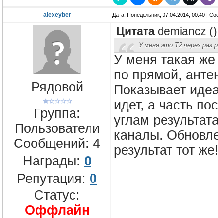
alexeyber
Дата: Понедельник, 07.04.2014, 00:40 | С
Цитата
demiancz
(
)
У меня это Т2 через раз
У меня такая же
по прямой, анте
Рядовой
Показывает идеа
идет, а часть по
Группа:
углам результата
Пользователи
каналы. Обновле
Сообщений:
4
результат тот же!
Награды:
0
Репутация:
0
Статус:
Оффлайн