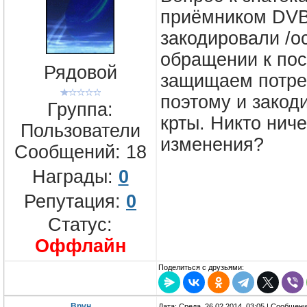
приёмником DVB
закодировали /о
обращении к пос
Рядовой
защищаем потреб
поэтому и закод
Группа:
крты. Никто ниче
Пользователи
изменения?
Сообщений:
18
Награды:
0
Репутация:
0
Статус:
Оффлайн
Поделиться с друзьями:
Врун
Дата: Среда, 26.02.2014, 03:05 | Сообщен