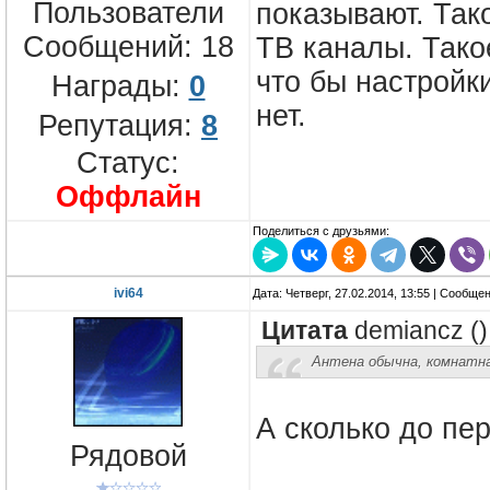
Пользователи
показывают. Так
Сообщений:
18
ТВ каналы. Тако
что бы настройк
Награды:
0
нет.
Репутация:
8
Статус:
Оффлайн
Поделиться с друзьями:
ivi64
Дата: Четверг, 27.02.2014, 13:55 | Сообще
Цитата
demiancz
(
)
Антена обычна, комнатна
А сколько до пе
Рядовой