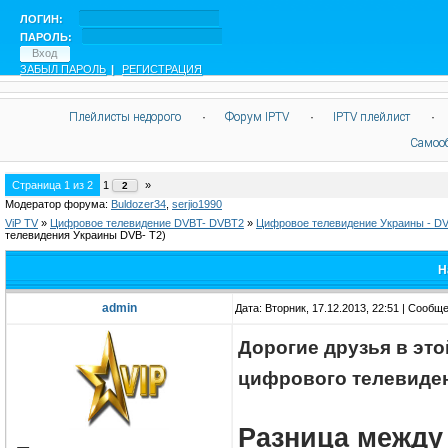
ЛОГИН:
ПАРОЛЬ:
ЗАБЫЛ ПАРОЛЬ
|
РЕГИСТРАЦИЯ
Плейлисты недорого
·
Форум IPTV
·
IPTV плейлист
·
Самоо
Страница
1
из
2
1
»
2
Модератор форума:
Buldozer34
,
serjio1990
ViP TV
»
Цифровое телевидение DVBT- DVBT2
»
Цифровое телевидение Украины - D
телевидения Украины DVB- T2)
Н
admin
Дата: Вторник, 17.12.2013, 22:51 | Сообщ
Дорогие друзья в эт
цифрового телевиде
Разница между