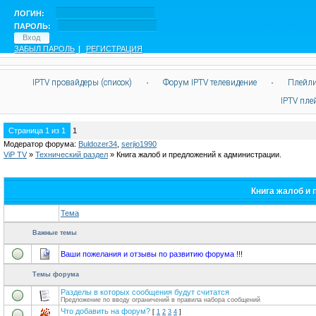
ЛОГИН:
ПАРОЛЬ:
ЗАБЫЛ ПАРОЛЬ
|
РЕГИСТРАЦИЯ
IPTV провайдеры (список)
·
Форум IPTV телевидение
·
Плейли
IPTV пл
Страница
1
из
1
1
Модератор форума:
Buldozer34
,
serjio1990
ViP TV
»
Технический раздел
»
Книга жалоб и предложений к администрации.
Книга жалоб и 
Тема
Важные темы
Ваши пожелания и отзывы по развитию форума !!!
Темы форума
Разделы в которых сообщения будут считатся
Предложение по вводу ограничений в правила набора сообщений
Что добавить на форум?
[
1
2
3
4
]