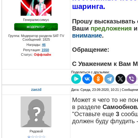
шаринга.
Генералиссимус
Прошу высказывать
Ваши
предложения
внимание
.
Группа: Модератор раздела SAT-TV
Сообщений:
1825
Награды:
46
Обращение:
Репутация:
1550
Статус:
Оффлайн
С Уважением к Вам М
Поделиться с друзьями:
zaezd
Дата: Среда, 23.09.2020, 10:21 | Сообщен
Может я чего то не по
в разделе
Cамообнов
"Оставьте еще
3
сообще
должен буду флудить -
Рядовой