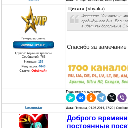
Цитата
(
Voyaka
)
Извените Уважаемые мо
предыдущего дня. Если э
а идёт как дополнение С 
Генералиссимус
Спасибо за замечание
Группа: Администраторы
Сообщений:
763
Награды:
115
Репутация:
4646
Статус:
Оффлайн
Поделиться с друзьями:
kosmostar
Дата: Пятница, 04.07.2014, 17:22 | Сообщ
Доброго времени
постоянные посе