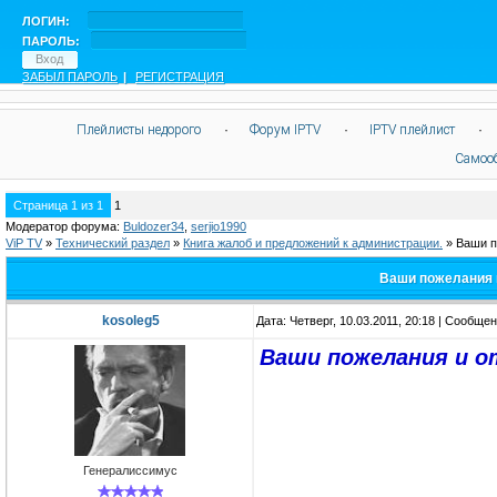
ЛОГИН:
ПАРОЛЬ:
ЗАБЫЛ ПАРОЛЬ
|
РЕГИСТРАЦИЯ
Плейлисты недорого
·
Форум IPTV
·
IPTV плейлист
·
Самоо
Страница
1
из
1
1
Модератор форума:
Buldozer34
,
serjio1990
ViP TV
»
Технический раздел
»
Книга жалоб и предложений к администрации.
»
Ваши п
Ваши пожелания и
kosoleg5
Дата: Четверг, 10.03.2011, 20:18 | Сообще
Ваши пожелания и о
Генералиссимус