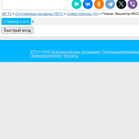
ViP TV
»
Спутниковые ресиверы HDTV
»
Golden Interstar (GI)
»
Плагин Эмулятор MGC
Страница
1
из
1
1
IPTV
© 2026
Пользовательское соглашение
/
Политика конфиденци
Правообладателям
/
Контакты