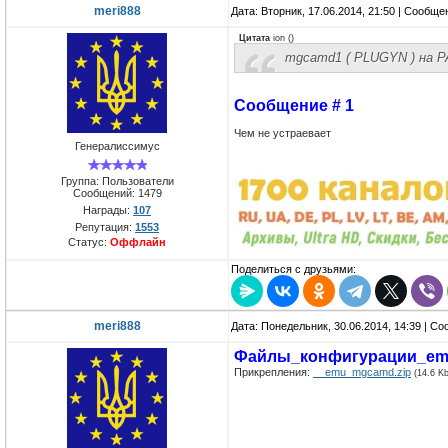
meri888
Дата: Вторник, 17.06.2014, 21:50 | Сообщ
Цитата
ion
(
)
mgcamd1 ( PLUGYN ) на Р
Сообщение # 1
Чем не устраевает
Генералиссимус
Группа: Пользователи
Сообщений:
1479
Награды:
107
Репутация:
1553
Статус:
Оффлайн
Поделиться с друзьями:
meri888
Дата: Понедельник, 30.06.2014, 14:39 | С
Файлы_конфигурации_e
Прикрепления:
__emu_mgcamd.zip
(14.6 Kb