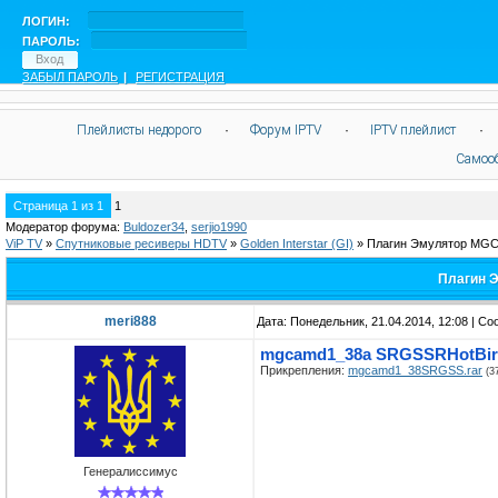
ЛОГИН:
ПАРОЛЬ:
ЗАБЫЛ ПАРОЛЬ
|
РЕГИСТРАЦИЯ
Плейлисты недорого
·
Форум IPTV
·
IPTV плейлист
·
Самоо
Страница
1
из
1
1
Модератор форума:
Buldozer34
,
serjio1990
ViP TV
»
Спутниковые ресиверы HDTV
»
Golden Interstar (GI)
»
Плагин Эмулятор MGC
Плагин 
meri888
Дата: Понедельник, 21.04.2014, 12:08 | С
mgcamd1_38a SRGSSRHotBird@
Прикрепления:
mgcamd1_38SRGSS.rar
(3
Генералиссимус