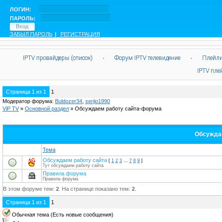
ЛОГИН:
ПАРОЛЬ:
ЗАБЫЛ ПАРОЛЬ
|
РЕГИСТРАЦИЯ
IPTV провайдеры (список)
·
Форум IPTV телевидение
·
Плейли
IPTV пл
Страница
1
из
1
1
Модератор форума:
Buldozer34
,
serjio1990
ViP TV
»
Oсновной раздел
»
Обсуждаем работу сайта-форума
Обсужда
Тема
Обсуждаем работу сайта
[
1
2
3
…
7
8
9
]
Тут обсуждаем работу сайта
Правила форума
Правила форума
В этом форуме тем:
2
. На странице показано тем:
2
.
Страница
1
из
1
1
Обычная тема (Есть новые сообщения)