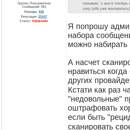
Группа: Пользователи
понимаю, о вип-е теперь
Сообщений:
491
хочу (ибо уже жаловались
Награды:
435
Репутация:
25107
Статус:
Оффлайн
Я попрошу админ
набора сообщени
можно набирать 
А насчет сканир
нравиться когда
других провайде
Кстати как раз 
"недовольные" п
оштрафовать хор
если быть "рец
сканировать сво