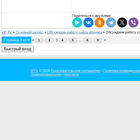
Поделиться с друзьями:
ViP TV
»
Oсновной раздел
»
Обсуждаем работу сайта-форума
»
Обсуждаем работу с
Страница
3
из
9
«
3
…
»
1
2
4
5
8
9
IPTV
© 2026
Пользовательское соглашение
/
Политика конфиденци
Правообладателям
/
Контакты