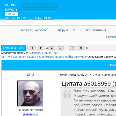
ЛОГИН:
ПАРОЛЬ:
ЗАБЫЛ ПАРОЛЬ
|
РЕГИСТРАЦИЯ
Плейлисты недорого
·
Форум IPTV
·
IPTV плейлист
·
Самоо
Страница
3
из
9
«
3
…
»
1
2
4
5
8
9
Модератор форума:
Buldozer34
,
serjio1990
ViP TV
»
Oсновной раздел
»
Обсуждаем работу сайта-форума
»
Обсуждаем работу с
Обсу
CRU
Дата: Среда, 02.07.2014, 22:23 | Сообщен
Цитата
a5018959
(
Вот так новость. Сами
доступ к плейлистам, и
Ну не умею я сканироват
рад, мягко говоря. Надея
сейчас совсем туго, то
Генерал-лейтенант
посредством публикаци