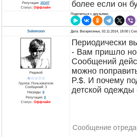
более если он б
Репутация:
25107
Статус:
Оффлайн
Поделиться с друзьями:
Solomoon
Дата: Воскресенье, 02.11.2014, 18:00 | С
Периодически вы
- Вам пришло но
Сообщений дейст
можно поправит
Рядовой
P.$. И почему п
Группа: Пользователи
Сообщений:
3
детской одежды 
Награды:
0
Репутация:
0
Статус:
Оффлайн
Сообщение отреда