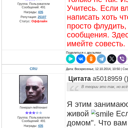
Группа: Пользователи
Учитесь. Если в
Сообщений:
491
Награды:
435
написать хоть чт
Репутация:
25107
Статус:
Оффлайн
просто флудить,
сообщения. Здес
имейте совесть.
Поделиться с друзьями:
CRU
Дата: Воскресенье, 12.10.2014, 10:50 | С
Цитата
a5018959
(
В теории это так, но всё
Я этим занимаюс
Генерал-лейтенант
живой
Есл
Группа: Пользователи
домом". Что вам
Сообщений:
491
Награды:
435