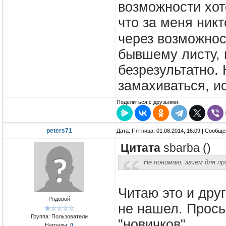
возможности хот
что за меня никт
через возможнос
бывшему листу, 
безрезультатно.
замахиваться, и
Поделиться с друзьями:
peters71
Дата: Пятница, 01.08.2014, 16:09 | Сообщ
Цитата
sbarba
(
)
Не понимаю, зачем для пр
Читаю это и друг
Рядовой
не нашел. Прось
Группа: Пользователи
"новичков"
Награды:
0