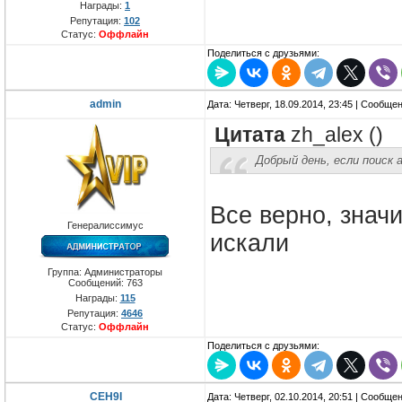
Награды:
1
Репутация:
102
Статус:
Оффлайн
Поделиться с друзьями:
admin
Дата: Четверг, 18.09.2014, 23:45 | Сообще
Цитата
zh_alex
(
)
Добрый день, если поиск 
Все верно, знач
Генералиссимус
искали
Группа: Администраторы
Сообщений:
763
Награды:
115
Репутация:
4646
Статус:
Оффлайн
Поделиться с друзьями:
CEH9I
Дата: Четверг, 02.10.2014, 20:51 | Сообще