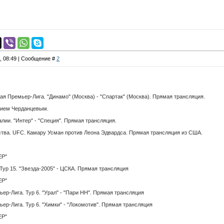
2, 08:49 | Сообщение #
2
 Премьер-Лига. "Динамо" (Москва) - "Спартак" (Москва). Прямая трансляция.
ием Черданцевым.
ии. "Интер" - "Специя". Прямая трансляция.
а. UFC. Камару Усман против Леона Эдвардса. Прямая трансляция из США.
ЕР"
р 15. "Звезда-2005" - ЦСКА. Прямая трансляция
ЕР"
-Лига. Тур 6. "Урал" - "Пари НН". Прямая трансляция
-Лига. Тур 6. "Химки" - "Локомотив". Прямая трансляция
ЕР"