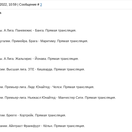
.2022, 10:59 | Сообщение #
3
а
. А Лига. Паневежис - Банга. Прямая трансляция.
галии. Примейра. Брага - Маритиму. Прямая трансляция.
. А Лига. Жальгирис - Йонава. Прямая трансляция.
ии. Высшая лига. ЗТЕ - Кишварда. Прямая трансляция.
и. Премьер-лига. Лидс Юнайтед - Челси. Прямая трансляция.
ии. Премьер-лига. Ньюкасл Юнайтед - Манчестер Сити. Прямая трансляция.
ии. Брюгге - Кортрейк. Прямая трансляция.
нии. Айнтрахт Франкфурт - Кёльн. Прямая трансляция.