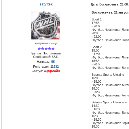
satvitek
Дата: Воскресенье, 21.08
Воскресенье, 21 август
Sport 1
17:55
- 20:00
Футбол. Чемпионат Литвы
20:00
- 22:00
Футбол. Чемпионат Порту
Генералиссимус
Sport 2
15:00
Группа: Постоянный
- 17:00
Сообщений:
5331
Футбол. Чемпионат Литвы
18:55
Награды:
55
- 20:50
Репутация:
11832
Футбол. Чемпионат Венгр
Статус:
Оффлайн
Setanta Sports Ukraine
16:00
- 18:00
Футбол. Чемпионат Англи
18:30
- 20:30
Футбол. Чемпионат Англ
Setanta Sports Ukraine +
14:30
- 16:30
Футбол. Чемпионат Бельг
16:30
- 18:30
Футбол. Чемпионат Герма
18:30