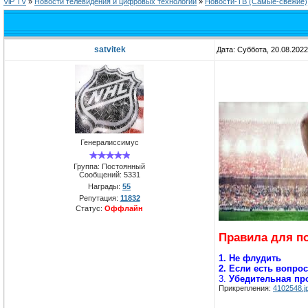
ViP TV
»
Новости телевидения и цифровых технологий
»
Новости-ТВ (Самые-свежие)
satvitek
Дата: Суббота, 20.08.202
Генералиссимус
Группа: Постоянный
Сообщений:
5331
Награды:
55
Репутация:
11832
Статус:
Оффлайн
Правила для п
1. Не флудить
2. Если есть вопро
3.
Убедительная про
Прикрепления:
4102548.j