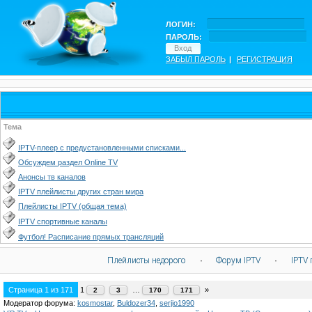
ЛОГИН:
ПАРОЛЬ:
ЗАБЫЛ ПАРОЛЬ
|
РЕГИСТРАЦИЯ
Тема
IPTV-плеер с предустановленными списками...
Обсуждем раздел Online TV
Анонсы тв каналов
IPTV плейлисты других стран мира
Плейлисты IPTV (общая тема)
IPTV спортивные каналы
Футбол! Расписание прямых трансляций
Плейлисты недорого
·
Форум IPTV
·
IPTV 
Страница
1
из
171
1
…
»
2
3
170
171
Модератор форума:
kosmostar
,
Buldozer34
,
serjio1990