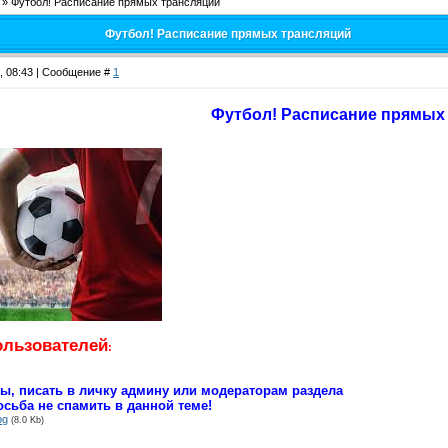
»
Футбол! Расписание прямых трансляций
Футбол! Расписание прямых трансляций
2, 08:43 | Сообщение #
1
Футбол! Расписание прямых
ользователей
:
сы, писать в личку админу или модераторам раздела
сьба не спамить в данной теме!
pg
(8.0 Kb)