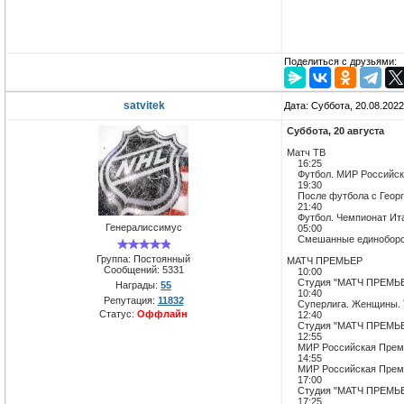
Поделиться с друзьями:
satvitek
Дата: Суббота, 20.08.202
Суббота, 20 августа
Матч ТВ
16:25
Футбол. МИР Российская
19:30
После футбола с Георг
21:40
Футбол. Чемпионат Итал
Генералиссимус
05:00
Смешанные единоборств
Группа: Постоянный
МАТЧ ПРЕМЬЕР
Сообщений:
5331
10:00
Студия "МАТЧ ПРЕМЬ
Награды:
55
10:40
Репутация:
11832
Суперлига. Женщины. Ту
Статус:
Оффлайн
12:40
Студия "МАТЧ ПРЕМЬ
12:55
МИР Российская Премьер
14:55
МИР Российская Премьер
17:00
Студия "МАТЧ ПРЕМЬ
17:25