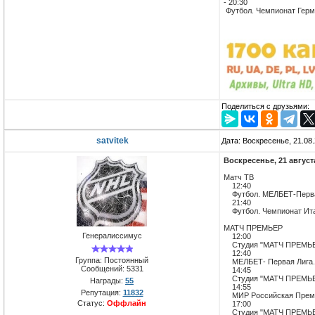
- 20:30
Футбол. Чемпионат Герм
Поделиться с друзьями:
satvitek
Дата: Воскресенье, 21.08
Воскресенье, 21 август
Матч ТВ
12:40
Футбол. МЕЛБЕТ-Первая Л
21:40
Футбол. Чемпионат Итал
МАТЧ ПРЕМЬЕР
Генералиссимус
12:00
Студия "МАТЧ ПРЕМЬ
12:40
Группа: Постоянный
МЕЛБЕТ- Первая Лига. Ту
Сообщений:
5331
14:45
Студия "МАТЧ ПРЕМЬ
Награды:
55
14:55
Репутация:
11832
МИР Российская Премьер
Статус:
Оффлайн
17:00
Студия "МАТЧ ПРЕМЬ