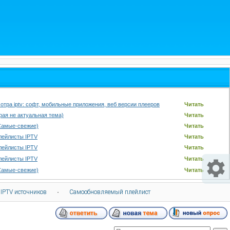
отра iptv: софт, мобильные приложения, веб версии плееров
Читать
арая не актуальная тема)
Читать
Самые-свежие)
Читать
лейлисты IPTV
Читать
лейлисты IPTV
Читать
лейлисты IPTV
Читать
Самые-свежие)
Читать
 IPTV источников
·
Самообновляемый плейлист