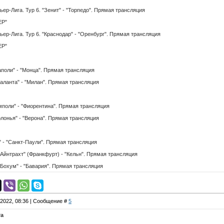
-Лига. Тур 6. "Зенит" - "Торпедо". Прямая трансляция
ЕР"
-Лига. Тур 6. "Краснодар" - "Оренбург". Прямая трансляция
ЕР"
оли" - "Монца". Прямая трансляция
ланта" - "Милан". Прямая трансляция
оли" - "Фиорентина". Прямая трансляция
онья" - "Верона". Прямая трансляция
 - "Санкт-Паули". Прямая трансляция
йнтрахт" (Франкфурт) - "Кельн". Прямая трансляция
охум" - "Бавария". Прямая трансляция
.2022, 08:36 | Сообщение #
5
та