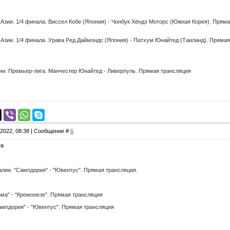
Азии. 1/4 финала. Виссел Кобе (Япония) - Чонбук Хёндэ Моторс (Южная Корея). Пряма
Азии. 1/4 финала. Урава Ред Даймондс (Япония) - Патхум Юнайтед (Таиланд). Прямая
ии. Премьер-лига. Манчестер Юнайтед - Ливерпуль. Прямая трансляция
.2022, 08:38 | Сообщение #
6
та
ии. "Сампдория" - "Ювентус". Прямая трансляция.
а" - "Кремонезе". Прямая трансляция
пдория" - "Ювентус". Прямая трансляция