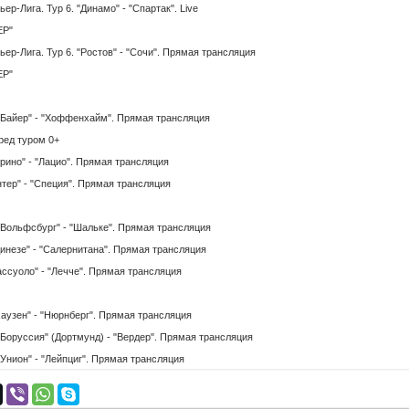
Лига. Тур 6. "Динамо" - "Спартак". Live
ЕР"
-Лига. Тур 6. "Ростов" - "Сочи". Прямая трансляция
ЕР"
айер" - "Хоффенхайм". Прямая трансляция
ед туром 0+
ино" - "Лацио". Прямая трансляция
ер" - "Специя". Прямая трансляция
ольфсбург" - "Шальке". Прямая трансляция
незе" - "Салернитана". Прямая трансляция
суоло" - "Лечче". Прямая трансляция
аузен" - "Нюрнберг". Прямая трансляция
оруссия" (Дортмунд) - "Вердер". Прямая трансляция
нион" - "Лейпциг". Прямая трансляция