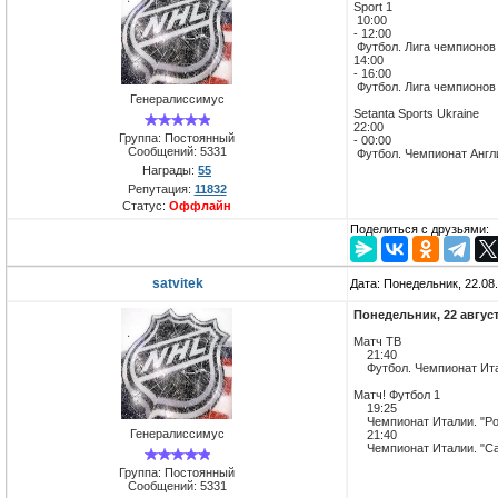
Sport 1
10:00
- 12:00
Футбол. Лига чемпионов 
14:00
- 16:00
Футбол. Лига чемпионов 
Генералиссимус
Setanta Sports Ukraine
22:00
Группа: Постоянный
- 00:00
Сообщений:
5331
Футбол. Чемпионат Англ
Награды:
55
Репутация:
11832
Статус:
Оффлайн
Поделиться с друзьями:
satvitek
Дата: Понедельник, 22.08
Понедельник, 22 авгус
Матч ТВ
21:40
Футбол. Чемпионат Итал
Матч! Футбол 1
19:25
Чемпионат Италии. "Ром
Генералиссимус
21:40
Чемпионат Италии. "Сам
Группа: Постоянный
Сообщений:
5331