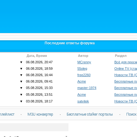
Последние ответы форума
Дата, Время
Автор
Раздел
▼
06.08.2026, 20:47
MCrenny
Всё для просм
▼
06.08.2026, 18:59
55oleg
Online TV (ст
▼
06.08.2026, 16:44
free2260
Новости-ТВ (
▼
06.08.2026, 09:41
Acme
Бесплатные п
▼
05.08.2026, 15:33
master-1974
Бесплатные п
▼
05.08.2026, 13:51
Acme
Бесплатные п
▼
03.08.2026, 18:17
satvitek
Новости-ТВ (
плейлист
·
M3U конвертер
·
Бесплатные stalker порталы
·
Поиск