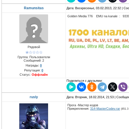
Ramunsitas
Дата: Воскресенье, 03.02.2013, 22:32 | С
Golden Media 776 EMU na kanale : 9339
Рядовой
Группа: Пользователи
Сообщений:
2
Награды:
0
Репутация:
0
Статус:
Оффлайн
Поделиться с друзьями:
rusly
Дата: Вторник, 18.02.2014, 21:53 | Сообщ
Прога -Мастер кодов
Прикрепления:
314-MasterCodev.rar
(851.3