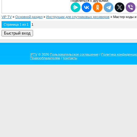
Поделиться с друзьями:
ViP TV
»
Oсновной раздел
»
Инструкции для спутниковых ресиверов
»
Мастер-коды и
Страница
1
из
1
1
IPTV
© 2026
Пользовательское соглашение
/
Политика конфиденци
Правообладателям
/
Контакты