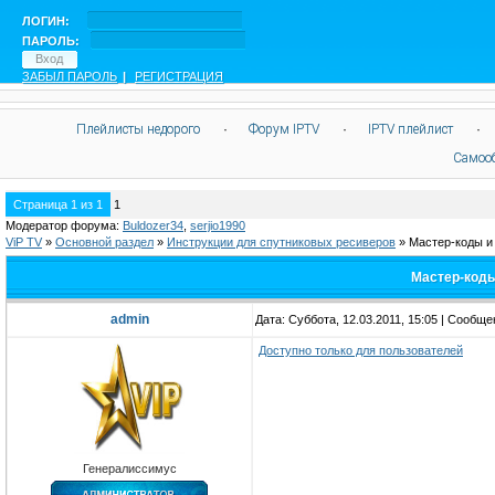
ЛОГИН:
ПАРОЛЬ:
ЗАБЫЛ ПАРОЛЬ
|
РЕГИСТРАЦИЯ
Плейлисты недорого
·
Форум IPTV
·
IPTV плейлист
·
Самоо
Страница
1
из
1
1
Модератор форума:
Buldozer34
,
serjio1990
ViP TV
»
Oсновной раздел
»
Инструкции для спутниковых ресиверов
»
Мастер-коды и
Мастер-коды
admin
Дата: Суббота, 12.03.2011, 15:05 | Сообщ
Доступно только для пользователей
Генералиссимус