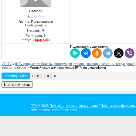
Рядовой
Группа: Пользователи
Сообщений:
9
Награды:
0
Репутация:
3
Статус:
Оффлайн
Поделиться с друзьями:
ViP TV
»
IPTV форум: плейлисты, инструкции, плееры, сканеры, smart-tv, обсуждение
версии плееров
»
Разный софт для просмотра IPTV на смартфоны
Страница
1
из
3
1
»
2
3
IPTV
© 2026
Пользовательское соглашение
/
Политика конфиденци
Правообладателям
/
Контакты