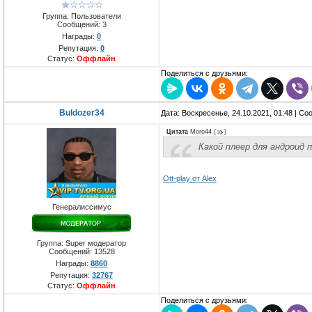
Группа: Пользователи
Сообщений:
3
Награды:
0
Репутация:
0
Статус:
Оффлайн
Поделиться с друзьями:
Buldozer34
Дата: Воскресенье, 24.10.2021, 01:48 | С
Цитата
Moro44
(
)
Какой плеер для андроид
Ott-play от Alex
Генералиссимус
Группа: Super модератор
Сообщений:
13528
Награды:
8860
Репутация:
32767
Статус:
Оффлайн
Поделиться с друзьями: