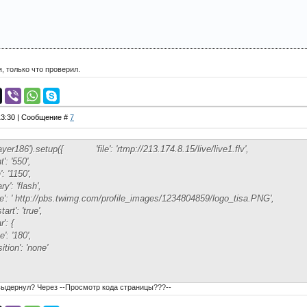
, только что проверил.
 13:30 | Сообщение #
7
layer186').setup({ 'file': 'rtmp://213.174.8.15/live/live1.flv',
'550',
1150',
 'flash',
ttp://pbs.twimg.com/profile_images/1234804859/logo_tisa.PNG',
: 'true',
: {
'180',
': 'none'
 выдернул? Через --Просмотр кода страницы???--