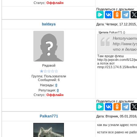
Статус:
Оффлайн
Поделиться с друзьями:
baldaya
Дата: Четверг, 17.12.2015
Цитата
Palkan771
(
)
Неполучаетс
http://www.ty
что я делаю
Там вроде флеш
http://p.jwpcdn.com/6/12/jw
а поток вот
Рядовой
rtmp://213.174.8.15/live/live
Группа: Пользователи
Сообщений:
6
Награды:
0
Репутация:
0
Статус:
Оффлайн
Поделиться с друзьями:
Palkan771
Дата: Вторник, 05.01.2016
как вы узнали адрес пот
кстати все равно не рабо