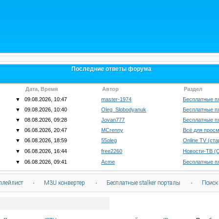
Последние ответы форума
Дата, Время
Автор
Раздел
▼
09.08.2026, 10:47
master-1974
Бесплатные п
▼
09.08.2026, 10:40
Oleg_Slobodyanuk
Бесплатные п
▼
08.08.2026, 09:28
Jovan777
Бесплатные п
▼
06.08.2026, 20:47
MCrenny
Всё для просм
▼
06.08.2026, 18:59
55oleg
Online TV (ст
▼
06.08.2026, 16:44
free2260
Новости-ТВ (
▼
06.08.2026, 09:41
Acme
Бесплатные п
плейлист
·
M3U конвертер
·
Бесплатные stalker порталы
·
Поиск