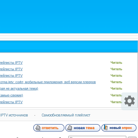
лейлисты IPTV
Читать
лейлисты IPTV
Читать
лейлисты IPTV
Читать
отра iptv: софт, мобильные приложения, веб версии плееров
Читать
арая не актуальная тема)
Читать
Самые-свежие)
Читать
лейлисты IPTV
Читать
 IPTV источников
·
Самообновляемый плейлист