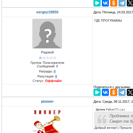
sergey19850
Дата: Пятница, 24.03.201
ГДЕ ПРОГРАММЫ
Рядовой
Группа: Пользователи
Сообщений:
9
Награды:
0
Репутация:
0
Статус:
Оффлайн
Поделиться с друзьями:
pionner
Дата: Среда, 08.11.2017, 
Цитата
Palkan771
(
)
Проблемка т
Смарт тв бу
Добрый вечер!:) Прошло 