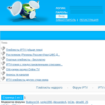
ЛОГИН:
ПАРОЛЬ:
ЗАБЫЛ ПАРОЛЬ
|
РЕГИСТРАЦИЯ
Тема
Плейлисты IPTV (общая тема)
Ростелеком (Регионы России>Урал,ЦФО,Д...
Платные плейлисты - Бесплатно
IPTV-плеер с предустановленными списками...
Обсуждем раздел Online TV
Анонсы тв каналов
IPTV плейлисты других стран мира
Плейлисты недорого
·
Форум IPTV
·
IPTV 
Страница
1
из
1
1
Модератор форума:
Buldozer34
,
serjio1990
,
AlexanderA
,
InCite
,
dima90_25