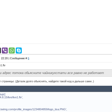
, 22:20 | Сообщение #
6
1.flv
ли адрес потока обьясните чайникукстати все равно не работает
 страницьі. (Детали долго обьяснять, найдите такой код а дальше сами..)
tup({
15/live/live1.flv',
wimg.com/profile_images/1234804859/logo_tisa.PNG',