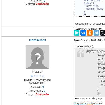
Репутация:
0
'autostart': 'true',
'listbar': {
Статус:
Оффлайн
'size': '180',
'position': 'none'
}
});
Ссіьлка на поток рабочая
Поделиться с друзьями:
makskerch0
Дата: Среда, 06.01.2016,
Цитата
baldaya
(
)
jwplayer('jwp
'height': 
'width': '
'primary':
'image': ' h
Рядовой
'autostart'
'listbar'
Группа: Пользователи
'size': 
Сообщений:
3
'position
Награды:
0
}
Репутация:
0
});
Статус:
Оффлайн
этот код ты из браузера
Поделиться с друзьями: