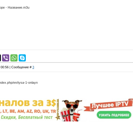
оре - Название.m3u
, 00:56 | Сообщение #
3
index.php/en/tysa-1-onlayn