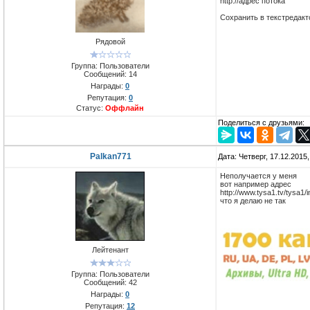
http://адрес потока
Сохранить в текстредакт
Рядовой
Группа: Пользователи
Сообщений:
14
Награды:
0
Репутация:
0
Статус:
Оффлайн
Поделиться с друзьями:
Palkan771
Дата: Четверг, 17.12.2015
Неполучается у меня
вот например адрес
http://www.tysa1.tv/tysa1/
что я делаю не так
Лейтенант
Группа: Пользователи
Сообщений:
42
Награды:
0
Репутация:
12