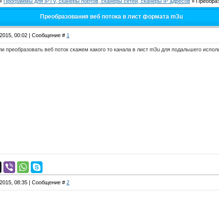
»
Программы для IPTV, сканеры портов, сканеры сетей, сканеры IP адресов
»
Преобраз
Преобразования веб потока в лист формата m3u
.2015, 00:02 | Сообщение #
1
и преобразовать веб поток скажем какого то канала в лист m3u для подальшего испо
.2015, 08:35 | Сообщение #
2