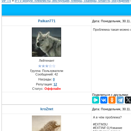
ViP TV
»
IPTV форум: плейлисты, инструкции, плееры, сканеры, smart-tv, обсуждение
Palkan771
Дата: Понедельник, 30.11
Проблемка такая можно л
Лейтенант
Группа: Пользователи
Сообщений:
42
Награды:
0
Репутация:
12
Статус:
Оффлайн
Поделиться с друзьями:
kroZnet
Дата: Понедельник, 30.11
А в чём проблема?
#EXTM3U
#EXTINF:0,Нзвание