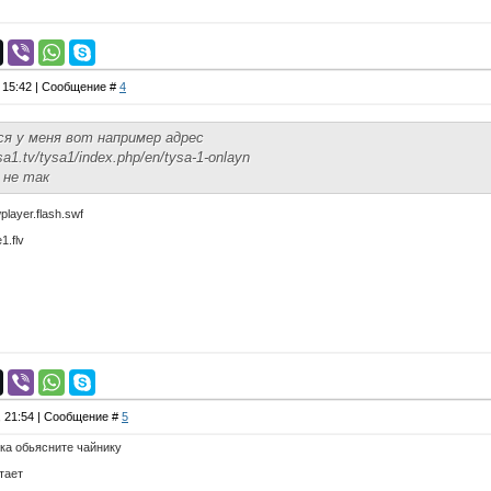
, 15:42 | Сообщение #
4
я у меня вот например адрес
sa1.tv/tysa1/index.php/en/tysa-1-onlayn
 не так
player.flash.swf
1.flv
, 21:54 | Сообщение #
5
ока обьясните чайнику
тает