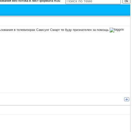
ования веб потока в лист формата m3u
льзования в телевизорах Самсунг Смарт тв буду признателен за помощь