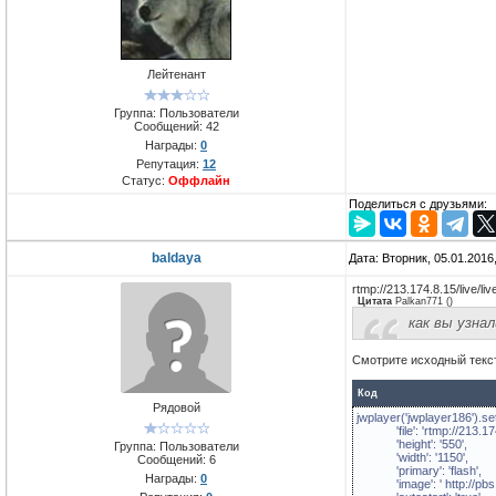
Лейтенант
Группа: Пользователи
Сообщений:
42
Награды:
0
Репутация:
12
Статус:
Оффлайн
Поделиться с друзьями:
baldaya
Дата: Вторник, 05.01.2016
rtmp://213.174.8.15/live/live
Цитата
Palkan771
(
)
как вы узна
Смотрите исходньій текст
Код
Рядовой
jwplayer('jwplayer186').se
'file': 'rtmp://213.174.8.
'height': '550',
Группа: Пользователи
'width': '1150',
Сообщений:
6
'primary': 'flash',
Награды:
0
'image': ' http://pbs.t