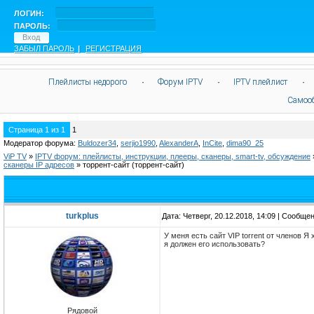
ЛОГИН:
ПАРОЛЬ:
ЗАБЫЛ ПАРОЛЬ
|
РЕГИСТРАЦИЯ
Плейлисты недорого
·
Форум IPTV
·
IPTV плейлист
·
Самоо
Страница
1
из
1
1
Модератор форума:
Buldozer34
,
serjio1990
,
AlexanderA
,
InCite
,
dima90_25
ViP TV
»
IPTV форум: плейлисты, инструкции, плееры, сканеры, smart-tv, обсуждение
сканеры IP адресов
»
торрент-сайт
(торрент-сайт)
turkplus
Дата: Четверг, 20.12.2018, 14:09 | Сообще
У меня есть сайт VIP torrent от членов Я
я должен его использовать?
Рядовой