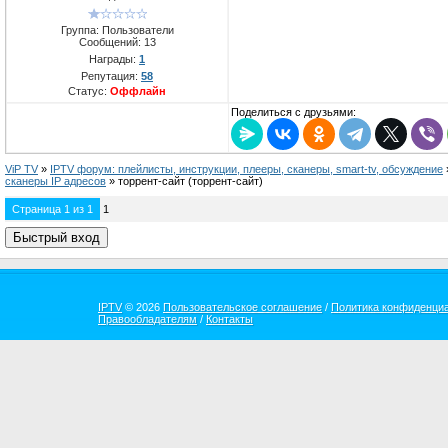
Группа: Пользователи
Сообщений:
13
Награды:
1
Репутация:
58
Статус:
Оффлайн
Поделиться с друзьями:
ViP TV
»
IPTV форум: плейлисты, инструкции, плееры, сканеры, smart-tv, обсуждение
сканеры IP адресов
»
торрент-сайт
(торрент-сайт)
Страница
1
из
1
1
IPTV
© 2026
Пользовательское соглашение
/
Политика конфиденци
Правообладателям
/
Контакты