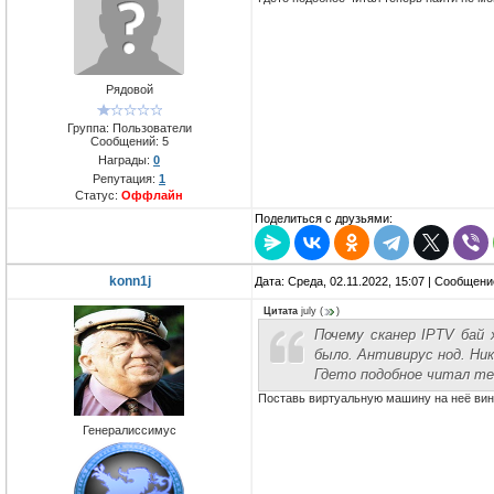
Рядовой
Группа: Пользователи
Сообщений:
5
Награды:
0
Репутация:
1
Статус:
Оффлайн
Поделиться с друзьями:
konn1j
Дата: Среда, 02.11.2022, 15:07 | Сообщен
Цитата
july
(
)
Почему сканер IPTV бай 
было. Антивирус нод. Ни
Гдето подобное читал те
Поставь виртуальную машину на неё ви
Генералиссимус