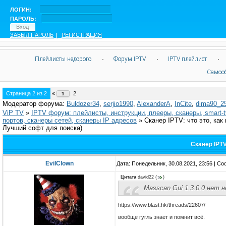
ЛОГИН:
ПАРОЛЬ:
ЗАБЫЛ ПАРОЛЬ
|
РЕГИСТРАЦИЯ
Плейлисты недорого
·
Форум IPTV
·
IPTV плейлист
·
Самоо
Страница
2
из
2
«
2
1
Модератор форума:
Buldozer34
,
serjio1990
,
AlexanderA
,
InCite
,
dima90_2
ViP TV
»
IPTV форум: плейлисты, инструкции, плееры, сканеры, smart-
портов, сканеры сетей, сканеры IP адресов
»
Сканер IPTV: что это, как
Лучший софт для поиска)
Сканер IPTV
EvilClown
Дата: Понедельник, 30.08.2021, 23:56 | С
Цитата
david22
(
)
Masscan Gui 1.3.0.0 нет н
https://www.blast.hk/threads/22607/
вообще гугль знает и помнит всё.