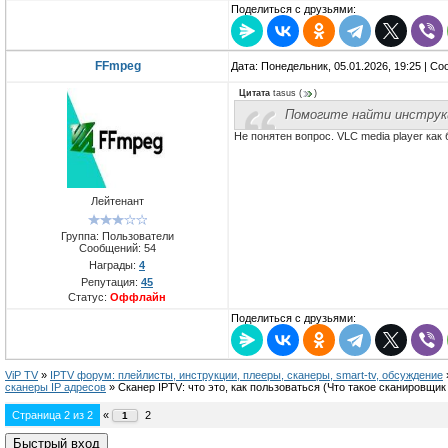
Поделиться с друзьями:
FFmpeg
Дата: Понедельник, 05.01.2026, 19:25 | С
Цитата
tasus
(
)
Помогите найти инструкц
Не понятен вопрос. VLC media player как
Лейтенант
Группа: Пользователи
Сообщений:
54
Награды:
4
Репутация:
45
Статус:
Оффлайн
Поделиться с друзьями:
ViP TV
»
IPTV форум: плейлисты, инструкции, плееры, сканеры, smart-tv, обсуждение
сканеры IP адресов
»
Сканер IPTV: что это, как пользоваться
(Что такое сканировщик
Страница
2
из
2
«
2
1