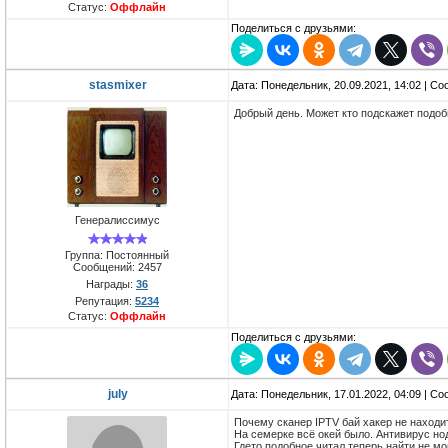
Статус:
Оффлайн
Поделиться с друзьями:
stasmixer
Дата: Понедельник, 20.09.2021, 14:02 | С
Добрый день. Может кто подскажет подобн
Генералиссимус
Группа: Постоянный
Сообщений:
2457
Награды:
36
Репутация:
5234
Статус:
Оффлайн
Поделиться с друзьями:
july
Дата: Понедельник, 17.01.2022, 04:09 | С
Почему сканер IPTV бай хакер не находи
На семерке всё окей было. Антивирус нод
Гдето подобное читал теперь найти не мо