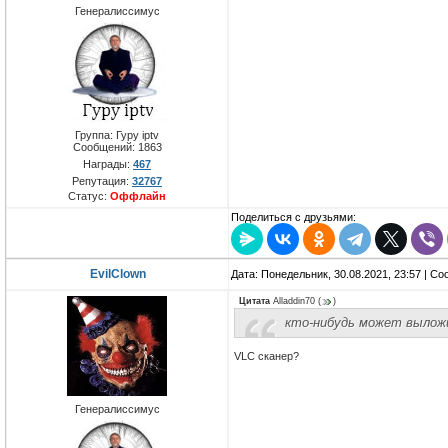
Генералиссимус
Группа: Гуру iptv
Сообщений:
1863
Награды:
467
Репутация:
32767
Статус:
Оффлайн
Поделиться с друзьями:
EvilClown
Дата: Понедельник, 30.08.2021, 23:57 | С
Цитата
Alladdin70
(
)
кто-нибудь может вылож
VLC сканер?
Генералиссимус