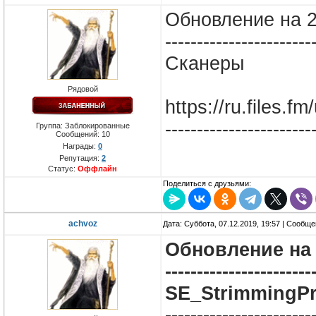
Обновление на 2
-----------------------
Сканеры
Рядовой
https://ru.files.f
-----------------------
Группа: Заблокированные
Сообщений:
10
Награды:
0
Репутация:
2
Статус:
Оффлайн
Поделиться с друзьями:
achvoz
Дата: Суббота, 07.12.2019, 19:57 | Сообщ
Обновление на 
-----------------------
SE_StrimmingPr
-----------------------