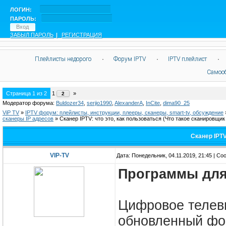
ЛОГИН:
ПАРОЛЬ:
ЗАБЫЛ ПАРОЛЬ
|
РЕГИСТРАЦИЯ
Плейлисты недорого
·
Форум IPTV
·
IPTV плейлист
·
Самоо
Страница
1
из
2
1
»
2
Модератор форума:
Buldozer34
,
serjio1990
,
AlexanderA
,
InCite
,
dima90_25
ViP TV
»
IPTV форум: плейлисты, инструкции, плееры, сканеры, smart-tv, обсуждение
сканеры IP адресов
»
Сканер IPTV: что это, как пользоваться
(Что такое сканировщик
Сканер IPTV
VIP-TV
Дата: Понедельник, 04.11.2019, 21:45 | С
Программы для
Цифровое телеви
обновленный фо