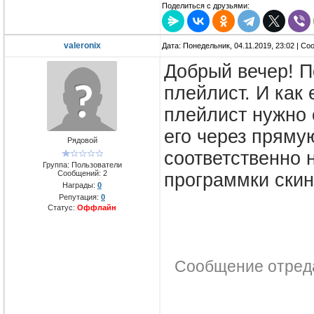
Поделиться с друзьями:
valeronix
Дата: Понедельник, 04.11.2019, 23:02 | С
Добрый вечер! П
плейлист. И как 
плейлист нужно 
его через прямую
Рядовой
соответственно н
Группа: Пользователи
Сообщений:
2
программки скин
Награды:
0
Репутация:
0
Статус:
Оффлайн
Сообщение отред