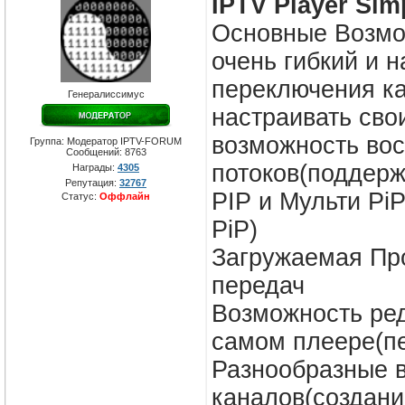
IPTV Player Sim
Основные Возмо
очень гибкий и 
переключения ка
Генералиссимус
настраивать свои
возможность вос
Группа: Модератор IPTV-FORUM
Сообщений:
8763
потоков(поддержк
Награды:
4305
Репутация:
32767
PIP и Мульти P
Статус:
Оффлайн
PiP)
Загружаемая Пр
передач
Возможность ред
самом плеере(пе
Разнообразные 
каналов(создани