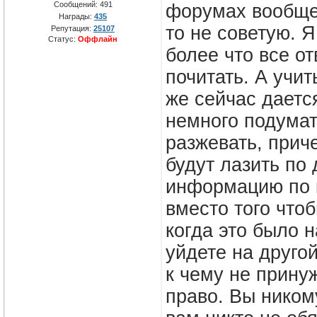
Сообщений:
491
форумах вообще 
Награды:
435
то не советую. 
Репутация:
25107
Статус:
Оффлайн
более что все о
почитать. А учи
же сейчас даетс
немного подумат
разжевать, прич
будут лазить по
информацию по к
вместо того чтоб
когда это было 
уйдете на другой
к чему не принуж
право. Вы никому