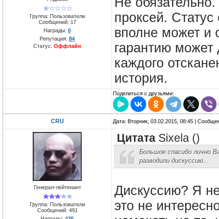
Не обязательно.
проксей. Статус
Группа: Пользователи
Сообщений:
17
вполне может и 
Награды:
0
Репутация:
84
гарантию может 
Статус:
Оффлайн
каждого отскане
история.
Поделиться с друзьями:
CRU
Дата: Вторник, 03.02.2015, 08:45 | Сообщ
Цитата
Sixela
(
)
Большое спасибо лично В
разводили дискуссию...
Дискуссию? Я не
Генерал-лейтенант
это не интересн
Группа: Пользователи
Сообщений:
491
Награды:
435