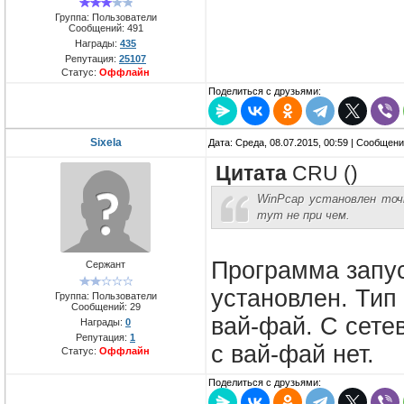
Группа: Пользователи
Сообщений:
491
Награды:
435
Репутация:
25107
Статус:
Оффлайн
Поделиться с друзьями:
Sixela
Дата: Среда, 08.07.2015, 00:59 | Сообщен
Цитата
CRU
(
)
WinPcap установлен точ
тут не при чем.
Программа запус
Сержант
установлен. Тип
Группа: Пользователи
Сообщений:
29
вай-фай. С сете
Награды:
0
Репутация:
1
с вай-фай нет.
Статус:
Оффлайн
Поделиться с друзьями: