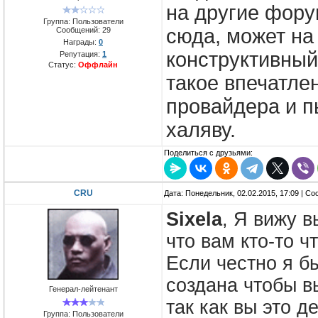
на другие фору
Группа: Пользователи
сюда, может на
Сообщений:
29
Награды:
0
конструктивный
Репутация:
1
Статус:
Оффлайн
такое впечатле
провайдера и п
халяву.
Поделиться с друзьями:
CRU
Дата: Понедельник, 02.02.2015, 17:09 | С
Sixela
, Я вижу 
что вам кто-то ч
Если честно я б
создана чтобы в
Генерал-лейтенант
так как вы это д
Группа: Пользователи