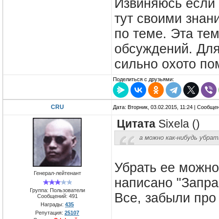
Извиняюсь если 
тут своими знани
по теме. Эта те
обсуждений. Для
сильно охото пом
Поделиться с друзьями:
CRU
Дата: Вторник, 03.02.2015, 11:24 | Сообще
Цитата
Sixela
(
)
а можно как-нибудь убрат
Убрать ее можно,
Генерал-лейтенант
написано "Запра
Группа: Пользователи
Все, забыли про
Сообщений:
491
Награды:
435
Репутация:
25107