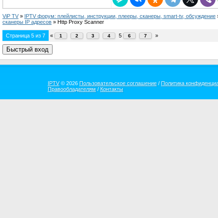
ViP TV
»
IPTV форум: плейлисты, инструкции, плееры, сканеры, smart-tv, обсуждение
сканеры IP адресов
»
Http Proxy Scanner
Страница
5
из
7
«
5
»
1
2
3
4
6
7
IPTV
© 2026
Пользовательское соглашение
/
Политика конфиденци
Правообладателям
/
Контакты