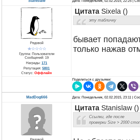
Stanislaw
Дата: Понедельник, 02.02.2015, 22:25 | С
Цитата
Sixela
(
)
эту табличку
бывает попадают
Рядовой
только нажав от
Группа: Пользователи
Сообщений:
19
Награды:
171
Репутация:
5801
Статус:
Оффлайн
Поделиться с друзьями:
MadDog666
Дата: Понедельник, 02.02.2015, 23:11 | С
Цитата
Stanislaw
(
)
Ссылки, где после
проверки Size > 2000 ст
Рядовой