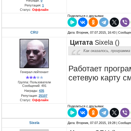
Награды:
0
Репутация:
1
Статус:
Оффлайн
Поделиться с друзьями:
CRU
Дата: Вторник, 07.07.2015, 16:43 | Сообщ
Цитата
Sixela
(
)
Как оказалось, программа
Работает програм
Генерал-лейтенант
сетевую карту с
Группа: Пользователи
Сообщений:
491
Награды:
435
Репутация:
25107
Статус:
Оффлайн
Поделиться с друзьями:
Sixela
Дата: Вторник, 07.07.2015, 19:28 | Сообщ