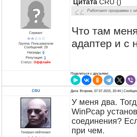
Цитата
CRU
(
)
Работает программа с wi-
Что там меня
Сержант
адаптер и с 
Группа: Пользователи
Сообщений:
29
Награды:
0
Репутация:
1
Статус:
Оффлайн
Поделиться с друзьями:
CRU
Дата: Вторник, 07.07.2015, 20:44 | Сообщ
У меня два. Тогд
WinPcap установ
соединения? Есл
при чем.
Генерал-лейтенант