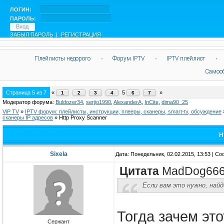
ЛОГИН:
ПАРОЛЬ:
ЗАБЫЛ ПАРОЛЬ
|
РЕГИСТРАЦИЯ
Плейлисты недорого
·
Форум IPTV
·
IPTV плейлист
·
Самоо
Страница
5
из
7
«
5
»
1
2
3
4
6
7
Модератор форума:
Buldozer34
,
serjio1990
,
AlexanderA
,
InCite
,
dima90_25
ViP TV
»
IPTV форум: плейлисты, инструкции, плееры, сканеры, smart-tv, обсуждение
сканеры IP адресов
»
Http Proxy Scanner
H
Sixela
Дата: Понедельник, 02.02.2015, 13:53 | С
Цитата
MadDog66
Если вам это нужно, найд
Тогда зачем эт
Сержант