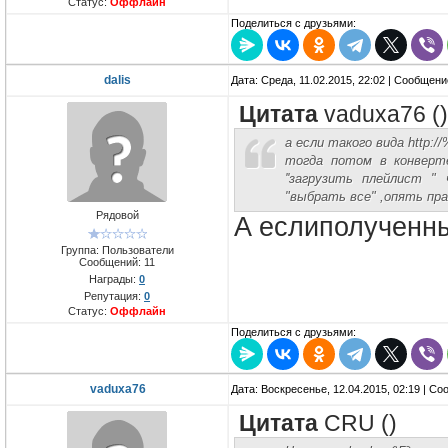
Статус:
Оффлайн
Поделиться с друзьями:
dalis
Дата: Среда, 11.02.2015, 22:02 | Сообщен
Цитата
vaduxa76
(
)
а если такого вида http
тогда потом в конверте
''загрузить плейлист "
"выбрать все" ,опять пр
Рядовой
A еслиполученн
Группа: Пользователи
Сообщений:
11
Награды:
0
Репутация:
0
Статус:
Оффлайн
Поделиться с друзьями:
vaduxa76
Дата: Воскресенье, 12.04.2015, 02:19 | С
Цитата
CRU
(
)