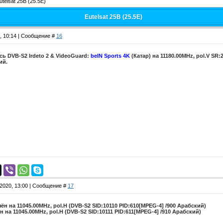
utelsat 25B (25.5E)
Eutelsat 25B (25.5E)
9, 10:14 | Сообщение #
16
ь DVB-S2 Irdeto 2 & VideoGuard:
beIN Sports 4K
(Катар) на 11180.00MHz, pol.V SR:
ий.
.2020, 13:00 | Сообщение #
17
н на 11045.00MHz, pol.H (DVB-S2 SID:10110 PID:610[MPEG-4] /900 Арабский)
 на 11045.00MHz, pol.H (DVB-S2 SID:10111 PID:611[MPEG-4] /910 Арабский)