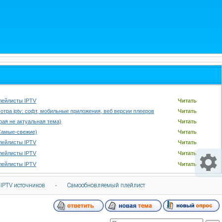
лейлисты IPTV
Читать
отра iptv: софт, мобильные приложения, веб версии плееров
Читать
арая не актуальная тема)
Читать
Самые-свежие)
Читать
лейлисты IPTV
Читать
лейлисты IPTV
Читать
лейлисты IPTV
Читать
 IPTV источников
·
Самообновляемый плейлист