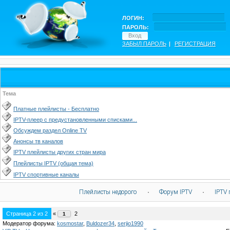
ЛОГИН:
ПАРОЛЬ:
ЗАБЫЛ ПАРОЛЬ
|
РЕГИСТРАЦИЯ
Тема
Платные плейлисты - Бесплатно
IPTV-плеер с предустановленными списками...
Обсуждем раздел Online TV
Анонсы тв каналов
IPTV плейлисты других стран мира
Плейлисты IPTV (общая тема)
IPTV спортивные каналы
Плейлисты недорого
·
Форум IPTV
·
IPTV 
Страница
2
из
2
«
2
1
Модератор форума:
kosmostar
,
Buldozer34
,
serjio1990