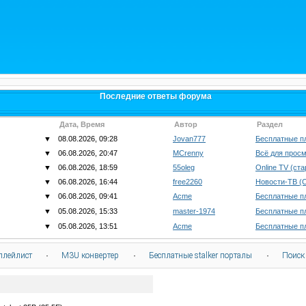
Последние ответы форума
Дата, Время
Автор
Раздел
▼
08.08.2026, 09:28
Jovan777
Бесплатные п
▼
06.08.2026, 20:47
MCrenny
Всё для просм
▼
06.08.2026, 18:59
55oleg
Online TV (ст
▼
06.08.2026, 16:44
free2260
Новости-ТВ (
▼
06.08.2026, 09:41
Acme
Бесплатные п
▼
05.08.2026, 15:33
master-1974
Бесплатные п
▼
05.08.2026, 13:51
Acme
Бесплатные п
плейлист
·
M3U конвертер
·
Бесплатные stalker порталы
·
Поиск