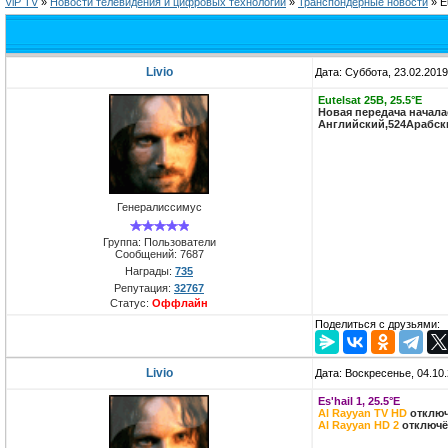
ViP TV
»
Новости телевидения и цифровых технологий
»
Транспондерные новости
»
E
Livio
Дата: Суббота, 23.02.201
Eutelsat 25B, 25.5°E
Новая передача началас
Английский,524Арабск
Генералиссимус
Группа: Пользователи
Сообщений:
7687
Награды:
735
Репутация:
32767
Статус:
Оффлайн
Поделиться с друзьями:
Livio
Дата: Воскресенье, 04.10
Es'hail 1, 25.5°E
Al Rayyan TV HD
отключё
Al Rayyan HD 2
отключён