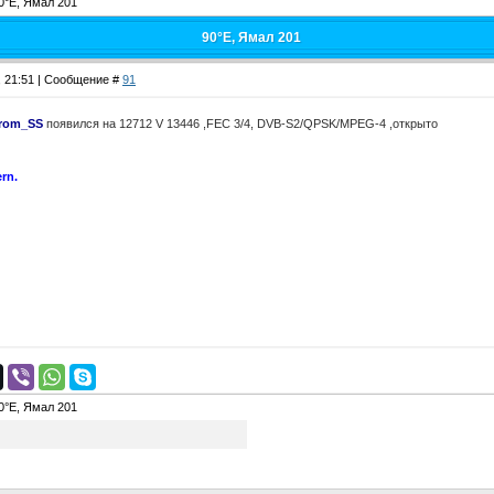
0°E, Ямал 201
90°E, Ямал 201
, 21:51 | Сообщение #
91
rom_SS
появился на 12712 V 13446 ,FEC 3/4, DVB-S2/QPSK/MPEG-4 ,открыто
rn.
0°E, Ямал 201