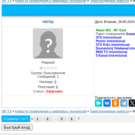
ViP TV
»
Новости телевидения и цифровых технологий
»
Транспондерные новости
»
9
wbrkjy
Дата: Вторник, 28.05.2024
Ямал 401 . 90° East
Пакет телеканалов
Gazp
STS interntional
Peretz interntional
STS Kids interntional
Domashnij Telekanal inte
REN TV interntional
5 Kanal interntional
Рядовой
Группа: Пользователи
Сообщений:
1
Награды:
0
Репутация:
0
Статус:
Оффлайн
Поделиться с друзьями:
ViP TV
»
Новости телевидения и цифровых технологий
»
Транспондерные новости
»
9
Страница
7
из
7
«
…
7
1
2
5
6