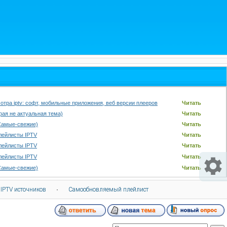
отра iptv: софт, мобильные приложения, веб версии плееров
Читать
арая не актуальная тема)
Читать
Самые-свежие)
Читать
лейлисты IPTV
Читать
лейлисты IPTV
Читать
лейлисты IPTV
Читать
Самые-свежие)
Читать
 IPTV источников
·
Самообновляемый плейлист