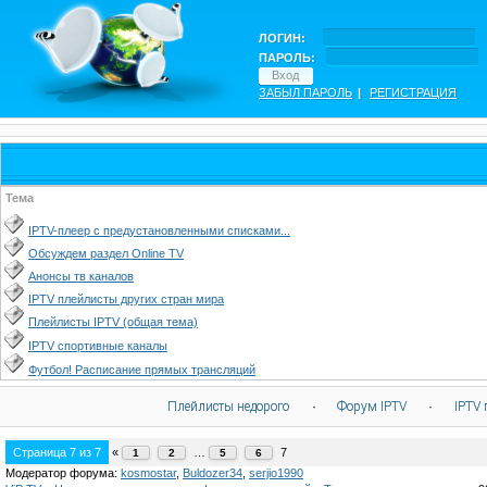
ЛОГИН:
ПАРОЛЬ:
ЗАБЫЛ ПАРОЛЬ
|
РЕГИСТРАЦИЯ
Тема
IPTV-плеер с предустановленными списками...
Обсуждем раздел Online TV
Анонсы тв каналов
IPTV плейлисты других стран мира
Плейлисты IPTV (общая тема)
IPTV спортивные каналы
Футбол! Расписание прямых трансляций
Плейлисты недорого
·
Форум IPTV
·
IPTV 
Страница
7
из
7
«
…
7
1
2
5
6
Модератор форума:
kosmostar
,
Buldozer34
,
serjio1990