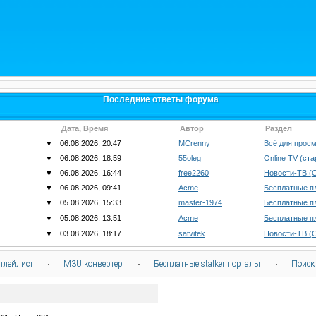
Последние ответы форума
Дата, Время
Автор
Раздел
▼
06.08.2026, 20:47
MCrenny
Всё для просм
▼
06.08.2026, 18:59
55oleg
Online TV (ст
▼
06.08.2026, 16:44
free2260
Новости-ТВ (
▼
06.08.2026, 09:41
Acme
Бесплатные п
▼
05.08.2026, 15:33
master-1974
Бесплатные п
▼
05.08.2026, 13:51
Acme
Бесплатные п
▼
03.08.2026, 18:17
satvitek
Новости-ТВ (
плейлист
·
M3U конвертер
·
Бесплатные stalker порталы
·
Поиск