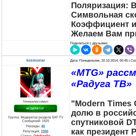
Поляризация: 
Символьная ско
Коэффициент ис
Желаем Вам пр
Поделиться с друзьями:
kosmostar
Дата: Понедельник, 20.10.2014, 00:45 | С
«MTG» расс
«Радуга ТВ»
"Modern Times 
Генералиссимус
долю в россий
Группа: Модератор раздела SAT-TV
спутниковой DT
Сообщений:
1825
Награды:
46
как президент 
Репутация:
1550
Статус:
Оффлайн