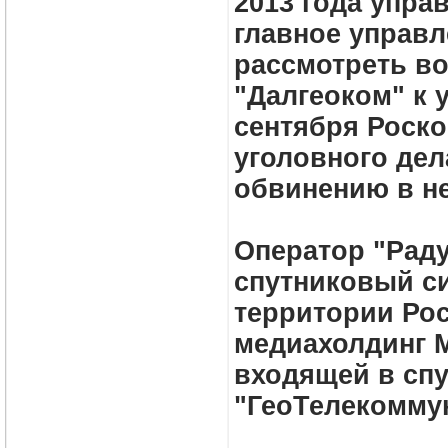
2013 года упра
главное управл
рассмотреть в
"Далгеоком" к 
сентября Роск
уголовного дел
обвинению в н
Оператор "Раду
спутниковый си
территории Рос
медиахолдинг MT
входящей в сп
"ГеоТелекомму