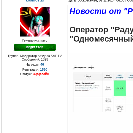
kosmostar
Дата: Воскресенье, 02.11.2014, 06:33 | С
Новости от "Р
Оператор "Рад
"Одномесячны
Генералиссимус
Группа: Модератор раздела SAT-TV
Сообщений:
1825
Награды:
46
Репутация:
1550
Статус:
Оффлайн