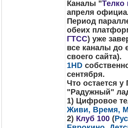
Каналы "
Телко
апреля официа
Период паралл
обеих платформ
ГТСС
) уже зав
все каналы до 
своего сайта).
1HD
собственно
сентября.
Что остается у
"Радужный" ла
1) Цифровое т
Живи, Время, 
2)
Клуб 100
(
Рус
Еврокино, Детс