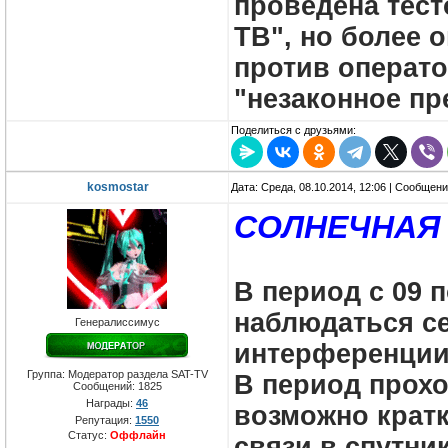
проведена тест
ТВ", но более 
против операто
"незаконное пр
Поделиться с друзьями:
kosmostar
Дата: Среда, 08.10.2014, 12:06 | Сообщен
СОЛНЕЧНАЯ
В период с 09 п
наблюдаться с
Генералиссимус
интерференции
Группа: Модератор раздела SAT-TV
В период прох
Сообщений:
1825
Награды:
46
возможно крат
Репутация:
1550
Статус:
Оффлайн
связи в спутни