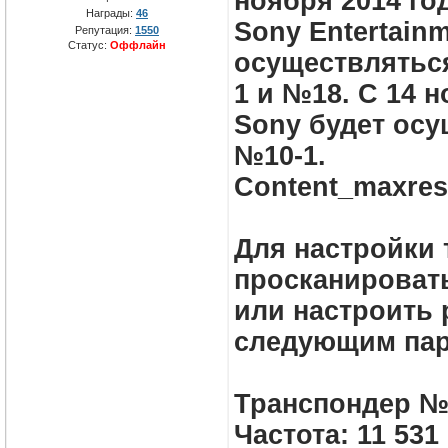
ноября 2014 го
Награды:
46
Sony Entertainm
Репутация:
1550
Статус:
Оффлайн
осуществлятьс
1 и №18. С 14 
Sony будет осу
№10-1.
Content_maxres
Для настройки
просканировать
или настроить 
следующим пар
Транспондер №:
Частота: 11 531