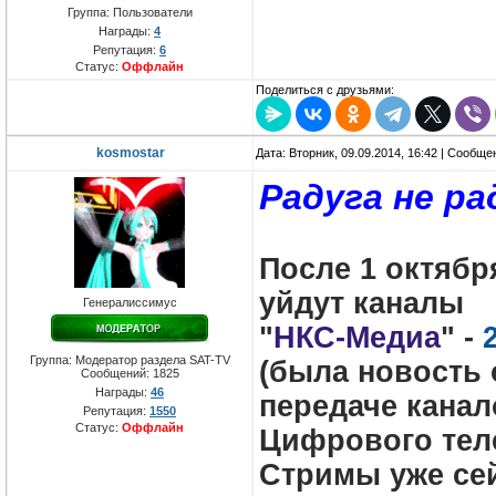
Группа: Пользователи
Награды:
4
Репутация:
6
Статус:
Оффлайн
Поделиться с друзьями:
kosmostar
Дата: Вторник, 09.09.2014, 16:42 | Сообщ
Радуга не ра
После 1 октябр
уйдут каналы
Генералиссимус
"
НКС-Медиа
" -
Группа: Модератор раздела SAT-TV
(была новость 
Сообщений:
1825
Награды:
46
передаче кана
Репутация:
1550
Статус:
Оффлайн
Цифрового те
Стримы уже сей