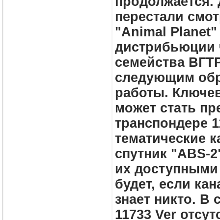
продолжается. 
перестали смот
"Animal Planet"
дистрибьюции ч
семейства ВГТР
следующим обр
работы. Ключе
может стать пр
транспондере 1
тематические 
спутник "ABS-2
их доступными 
будет, если ка
знает никто. В 
11733 Ver отсут