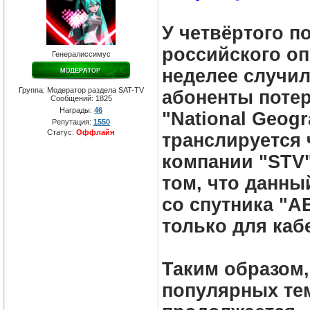
У четвёртого п
российского оп
Генералиссимус
неделее случил
Группа: Модератор раздела SAT-TV
абоненты потер
Сообщений:
1825
Награды:
46
"National Geog
Репутация:
1550
Статус:
Оффлайн
транслируется
компании "STV" 
том, что данны
со спутника "A
только для каб
Таким образом,
популярных те