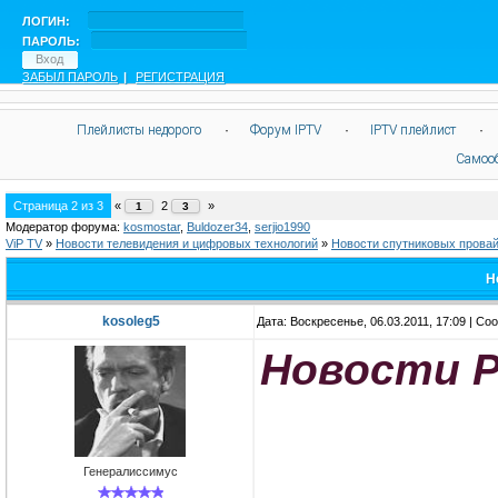
ЛОГИН:
ПАРОЛЬ:
ЗАБЫЛ ПАРОЛЬ
|
РЕГИСТРАЦИЯ
Плейлисты недорого
·
Форум IPTV
·
IPTV плейлист
·
Самоо
Страница
2
из
3
«
2
»
1
3
Модератор форума:
kosmostar
,
Buldozer34
,
serjio1990
ViP TV
»
Новости телевидения и цифровых технологий
»
Новости спутниковых прова
Н
kosoleg5
Дата: Воскресенье, 06.03.2011, 17:09 | С
Новости Р
Генералиссимус