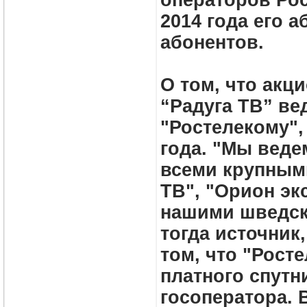
операторов Рос
2014 года его 
абонентов.
О том, что акц
“Радуга ТВ” ве
"Ростелекому",
года. "Мы веде
всеми крупными
ТВ", "Орион эк
нашими шведск
тогда источник
том, что "Рост
платного спутн
госоператора. 