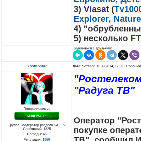
3)
Viasat
(
Tv1000
Explorer, Nature
4) "обрубленн
5) несколько
F
Поделиться с друзьями:
kosmostar
Дата: Четверг, 11.09.2014, 17:59 | Сообще
"Ростелеком
"Радуга ТВ"
Генералиссимус
Оператор "Рост
Группа: Модератор раздела SAT-TV
покупке операт
Сообщений:
1825
Награды:
46
ТВ", сообщил И
Репутация:
1550