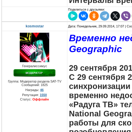
Интервалы вре
Поделиться с друзьями:
kosmostar
Дата: Понедельник, 29.09.2014, 17:07 | С
Временно не
Geographic
29 сентября 20
Генералиссимус
С 29 сентября 2
Группа: Модератор раздела SAT-TV
синхронизации
Сообщений:
1825
Награды:
46
временно недос
Репутация:
1550
Статус:
Оффлайн
«Радуга ТВ» те
National Geogr
работы для ск