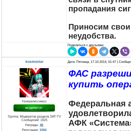
пропадания сиг
Приносим свои
неудобства.
Поделиться с друзьями:
kosmostar
Дата: Пятница, 17.10.2014, 01:47 | Сообщ
ФАС разреши
купить опер
Федеральная 
Генералиссимус
удовлетворил
Группа: Модератор раздела SAT-TV
Сообщений:
1825
АФК «Система
Награды:
46
Репутация:
1550