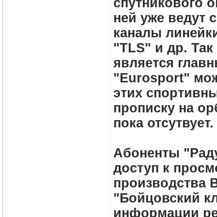
спутникового о
ней уже ведут 
каналы линейки
"TLS" и др. Так
является глав
"Eurosport" мо
этих спортивны
прописку на ор
пока отсутвует.
Абоненты "Раду
доступ к просм
производства В
"Бойцовский кл
информации ре