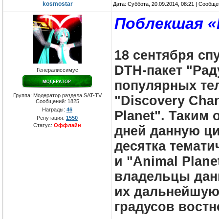
kosmostar
Дата: Суббота, 20.09.2014, 08:21 | Сообщ
Поблекшая «
18 сентября сп
DTH-пакет "Рад
Генералиссимус
популярных те
Группа: Модератор раздела SAT-TV
"Discovery Cha
Сообщений:
1825
Награды:
46
Planet". Таким
Репутация:
1550
Статус:
Оффлайн
дней данную ц
десятка темати
и "Animal Plane
владельцы дан
их дальнейшую
градусов вост