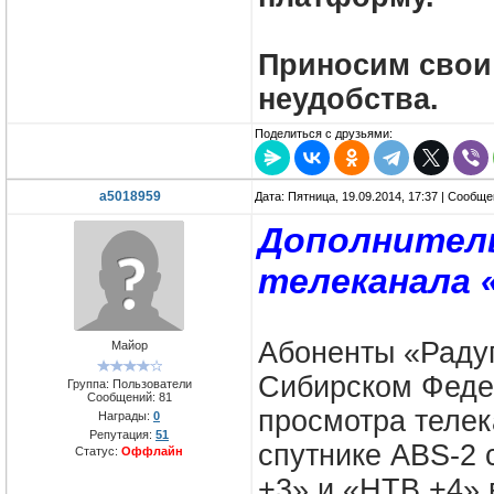
Приносим свои
неудобства.
Поделиться с друзьями:
a5018959
Дата: Пятница, 19.09.2014, 17:37 | Сообщ
Дополнитель
телеканала 
Абоненты «Раду
Майор
Сибирском Феде
Группа: Пользователи
Сообщений:
81
просмотра теле
Награды:
0
Репутация:
51
спутнике ABS-2 
Статус:
Оффлайн
+3» и «НТВ +4»