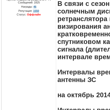
В связи с сезо
Сообщений:
1825
Награды:
46
солнечным диск
Репутация:
1550
Статус:
Оффлайн
ретранслятора 
визирования ан
кратковременно
спутниковом ка
сигнала (длите
интервале врем
Интервалы вре
антенны ЗС
на октябрь 201