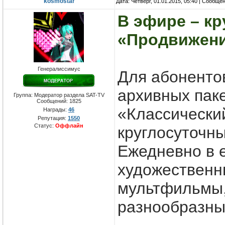
kosmostar
Дата: Четверг, 01.01.2015, 05:40 | Сообще
В эфире – кр
«Продвижени
Генералиссимус
Для абоненто
архивных пак
Группа: Модератор раздела SAT-TV
Сообщений:
1825
«Классически
Награды:
46
Репутация:
1550
Статус:
Оффлайн
круглосуточн
Ежедневно в 
художественн
мультфильмы,
разнообразны