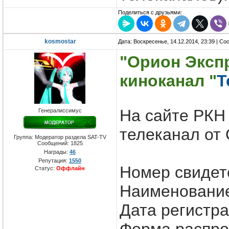
Поделиться с друзьями:
kosmostar
Дата: Воскресенье, 14.12.2014, 23:39 | С
"Орион Эксп
киноканал "
Т
На сайте РКН
Генералиссимус
телеканал от 
Группа: Модератор раздела SAT-TV
Сообщений:
1825
Награды:
46
Репутация:
1550
Номер свидет
Статус:
Оффлайн
Наименование
Дата регистра