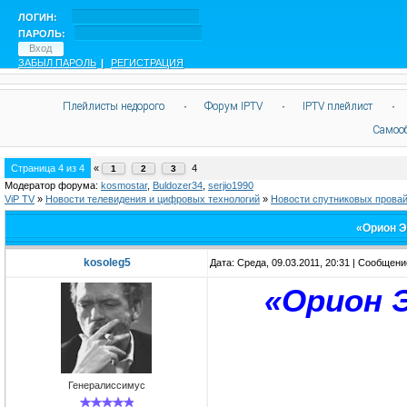
ЛОГИН:
ПАРОЛЬ:
ЗАБЫЛ ПАРОЛЬ
|
РЕГИСТРАЦИЯ
Плейлисты недорого
·
Форум IPTV
·
IPTV плейлист
·
Самоо
Страница
4
из
4
«
4
1
2
3
Модератор форума:
kosmostar
,
Buldozer34
,
serjio1990
ViP TV
»
Новости телевидения и цифровых технологий
»
Новости спутниковых прова
«Орион Э
kosoleg5
Дата: Среда, 09.03.2011, 20:31 | Сообщен
«Орион 
Генералиссимус