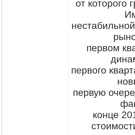
от которого 
Им
нестабильной
рыно
первом кв
динам
первого кварт
нов
первую очере
фа
конце 20
стоимост