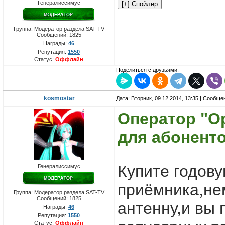
Генералиссимус
Группа: Модератор раздела SAT-TV
Сообщений:
1825
Награды:
46
Репутация:
1550
Статус:
Оффлайн
Поделиться с друзьями:
kosmostar
Дата: Вторник, 09.12.2014, 13:35 | Сообщ
Оператор "О
для абоненто
Купите годову
Генералиссимус
приёмника,не
Группа: Модератор раздела SAT-TV
Сообщений:
1825
антенну,и вы 
Награды:
46
Репутация:
1550
Статус:
Оффлайн