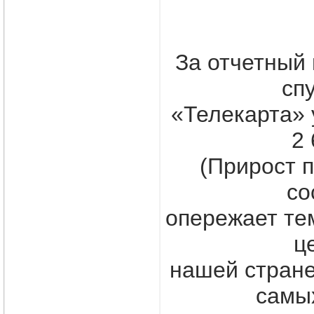
За отчетный 
сп
«Телекарта» 
2 
(Прирост п
со
опережает те
ц
нашей стране
самы