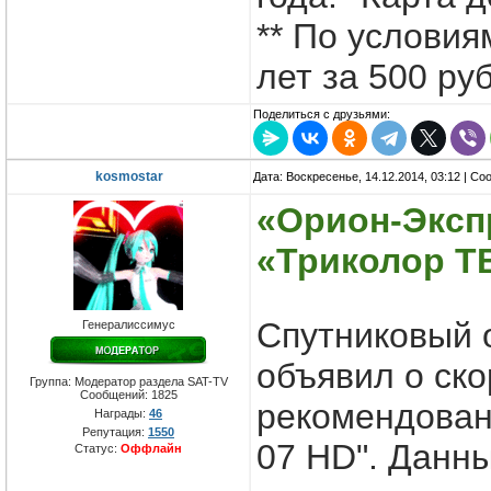
** По условия
лет за 500 ру
Поделиться с друзьями:
kosmostar
Дата: Воскресенье, 14.12.2014, 03:12 | С
«Орион-Экспр
«Триколор Т
Спутниковый 
Генералиссимус
объявил о ск
Группа: Модератор раздела SAT-TV
Сообщений:
1825
рекомендован
Награды:
46
Репутация:
1550
07 HD". Данн
Статус:
Оффлайн