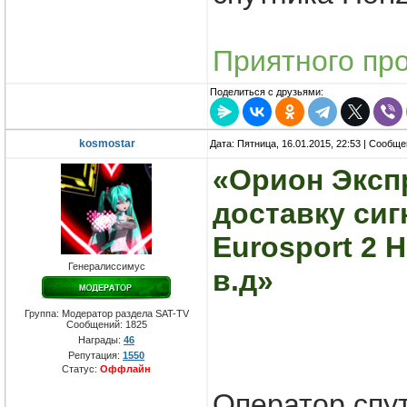
Приятного пр
Поделиться с друзьями:
kosmostar
Дата: Пятница, 16.01.2015, 22:53 | Сообщ
«Орион Эксп
доставку сиг
Eurosport 2 H
Генералиссимус
в.д»
Группа: Модератор раздела SAT-TV
Сообщений:
1825
Награды:
46
Репутация:
1550
Статус:
Оффлайн
Оператор спу