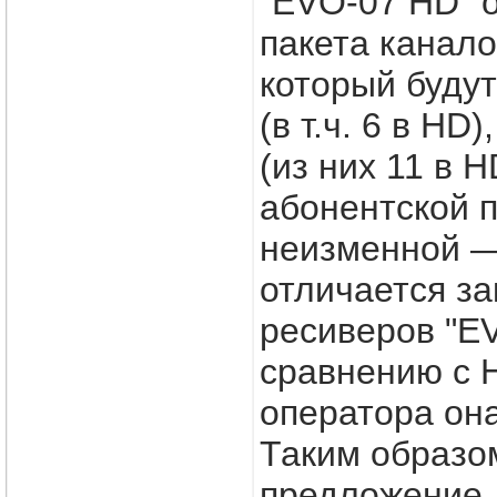
"EVO-07 HD" 
пакета канало
который будут
(в т.ч. 6 в HD)
(из них 11 в 
абонентской 
неизменной — 
отличается за
ресиверов "E
сравнению с 
оператора он
Таким образом
предложение, 