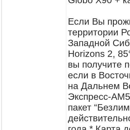
Globo X90 + к
Если Вы прож
территории Ро
Западной Сиби
Horizons 2, 85°
вы получите п
если в Восто
на Дальнем В
Экспресс-АМ5, 
пакет “Безли
действительно
года.* Карта д