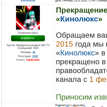
kosmostar
Дата: Пятница, 23.01.2015, 17:44 | Сообщ
Прекращение
«
Кинолюкс
»
Обращаем ваш
Генералиссимус
2015
года мы 
Группа: Модератор раздела SAT-TV
Сообщений:
1825
«
Кинолюкс
» в
Награды:
46
Репутация:
1550
прекращено в
Статус:
Оффлайн
правообладат
канала с
1 фе
Приносим изв
Поделиться с друзьями: