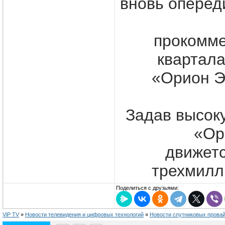
вновь оперед
прокомме
квартал
«Орион Э
Задав высоку
«Ор
движетс
трехмилли
Поделиться с друзьями:
ViP TV
»
Новости телевидения и цифровых технологий
»
Новости спутниковых прова