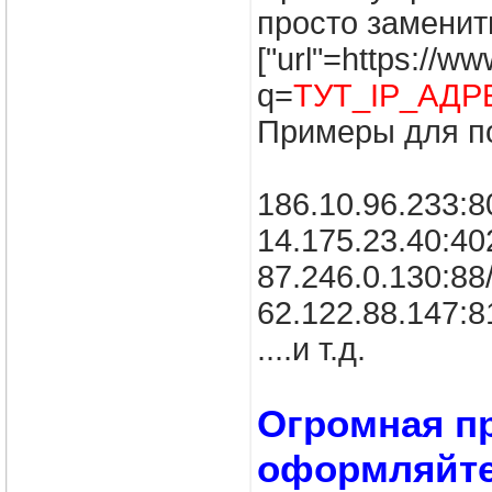
просто заменит
["url"=https://w
q=
ТУТ_IP_АДР
Примеры для п
186.10.96.233:8
14.175.23.40:402
87.246.0.130:88
62.122.88.147:8
....и т.д.
Огромная п
оформляйте