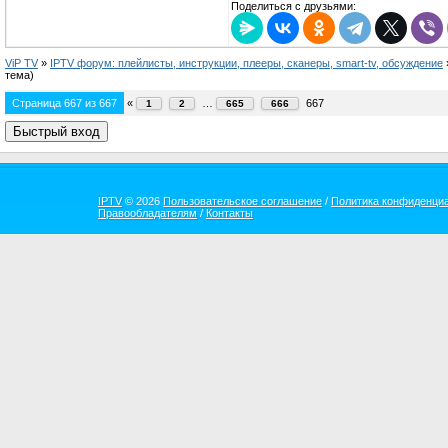
Поделиться с друзьями:
ViP TV
»
IPTV форум: плейлисты, инструкции, плееры, сканеры, smart-tv, обсуждение
тема)
Страница
667
из
667
«
…
667
1
2
665
666
IPTV
© 2026
Пользовательское соглашение
/
Политика конфиденци
Правообладателям
/
Контакты