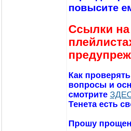
повысите е
Cсылки на
плейлистах
предупреж
Как проверять
вопросы и ос
смотрите
ЗДЕ
Тенета есть св
Прошу прощени