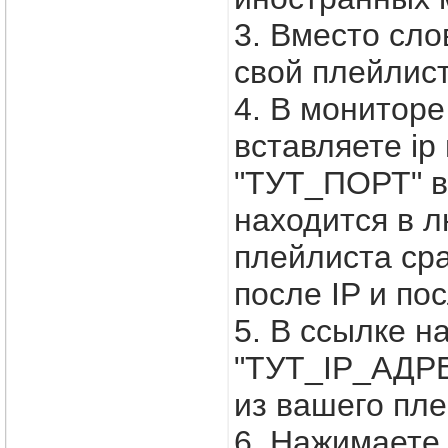
3. Вместо сл
свой плейлис
4. В монитор
вставляете ip
"ТУТ_ПОРТ" вс
находится в л
плейлиста ср
после IP и по
5. В ссылке н
"ТУТ_IP_АДРЕ
из вашего пле
6. Нажимаете 