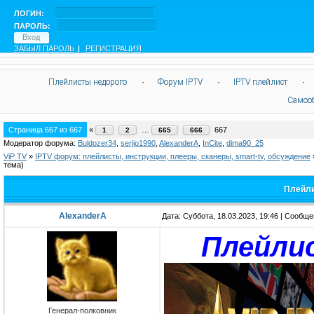
ЛОГИН:
ПАРОЛЬ:
ЗАБЫЛ ПАРОЛЬ
|
РЕГИСТРАЦИЯ
Плейлисты недорого
·
Форум IPTV
·
IPTV плейлист
·
Самоо
Страница
667
из
667
«
…
667
1
2
665
666
Модератор форума:
Buldozer34
,
serjio1990
,
AlexanderA
,
InCite
,
dima90_25
ViP TV
»
IPTV форум: плейлисты, инструкции, плееры, сканеры, smart-tv, обсуждение
тема)
Плейли
AlexanderA
Дата: Суббота, 18.03.2023, 19:46 | Сообщ
Плейли
Генерал-полковник