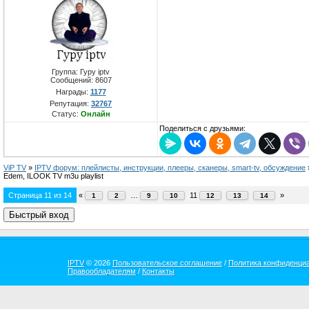
Группа: Гуру iptv
Сообщений:
8607
Награды:
1177
Репутация:
32767
Статус:
Онлайн
Поделиться с друзьями:
ViP TV
»
IPTV форум: плейлисты, инструкции, плееры, сканеры, smart-tv, обсуждение
Edem, ILOOK TV m3u playlist
Страница
11
из
14
«
…
11
»
1
2
9
10
12
13
14
IPTV
© 2026
Пользовательское соглашение
/
Политика конфиденци
Правообладателям
/
Контакты