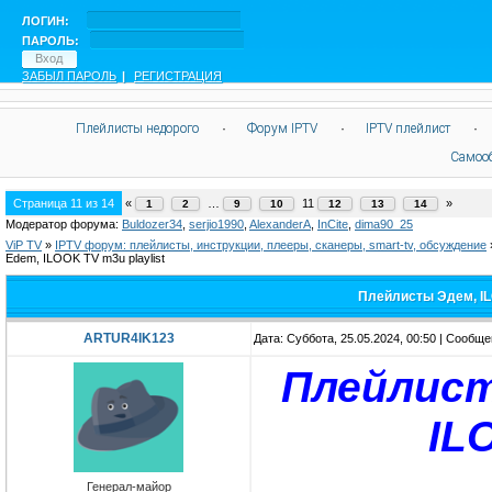
ЛОГИН:
ПАРОЛЬ:
ЗАБЫЛ ПАРОЛЬ
|
РЕГИСТРАЦИЯ
Плейлисты недорого
·
Форум IPTV
·
IPTV плейлист
·
Самоо
Страница
11
из
14
«
…
11
»
1
2
9
10
12
13
14
Модератор форума:
Buldozer34
,
serjio1990
,
AlexanderA
,
InCite
,
dima90_25
ViP TV
»
IPTV форум: плейлисты, инструкции, плееры, сканеры, smart-tv, обсуждение
Edem, ILOOK TV m3u playlist
Плейлисты Эдем, ILO
ARTUR4IK123
Дата: Суббота, 25.05.2024, 00:50 | Сообщ
Плейлист
IL
Генерал-майор