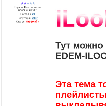
Группа: Пользователи
Сообщений:
331
Награды:
21
Репутация:
2997
Статус:
Оффлайн
Тут можно
EDEM-ILOOK
Эта тема т
плейлисты
выкладыв