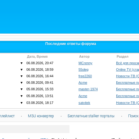
Последние ответы форума
Дата, Время
Автор
Раздел
▼
06.08.2026, 20:47
MCrenny
Всё для просм
▼
06.08.2026, 18:59
55oleg
Online TV (ст
▼
06.08.2026, 16:44
free2260
Новости-ТВ (
▼
06.08.2026, 09:41
Acme
Бесплатные п
▼
05.08.2026, 15:33
master-1974
Бесплатные п
▼
05.08.2026, 13:51
Acme
Бесплатные п
▼
03.08.2026, 18:17
satvitek
Новости-ТВ (
плейлист
·
M3U конвертер
·
Бесплатные stalker порталы
·
Поиск