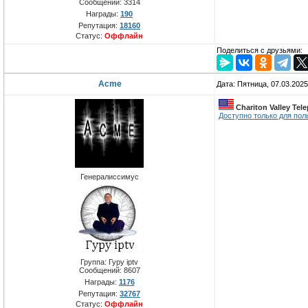
Сообщений:
3314
Награды:
190
Репутация:
18160
Статус:
Оффлайн
Поделиться с друзьями:
Acme
Дата: Пятница, 07.03.202
Chariton Valley Tel
Доступно только для пол
Генералиссимус
Группа: Гуру iptv
Сообщений:
8607
Награды:
1176
Репутация:
32767
Статус:
Оффлайн