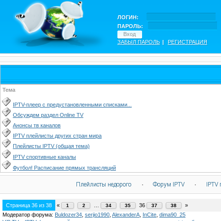
ЛОГИН:
ПАРОЛЬ:
ЗАБЫЛ ПАРОЛЬ
|
РЕГИСТРАЦИЯ
Тема
IPTV-плеер с предустановленными списками...
Обсуждем раздел Online TV
Анонсы тв каналов
IPTV плейлисты других стран мира
Плейлисты IPTV (общая тема)
IPTV спортивные каналы
Футбол! Расписание прямых трансляций
Плейлисты недорого
·
Форум IPTV
·
IPTV 
Страница
36
из
38
«
…
36
»
1
2
34
35
37
38
Модератор форума:
Buldozer34
,
serjio1990
,
AlexanderA
,
InCite
,
dima90_25