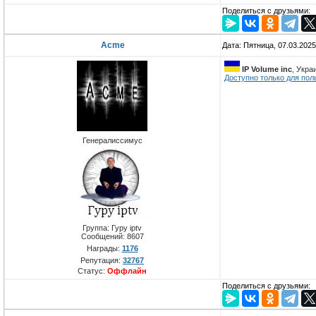
Поделиться с друзьями:
Acme
Дата: Пятница, 07.03.202
IP Volume inc
, Укра
Доступно только для пол
Генералиссимус
Группа: Гуру iptv
Сообщений:
8607
Награды:
1176
Репутация:
32767
Статус:
Оффлайн
Поделиться с друзьями: