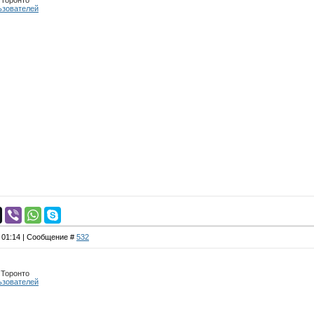
, Торонто
ьзователей
, 01:14 | Сообщение #
532
, Торонто
ьзователей