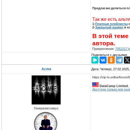
Предлагаю делиться пле
Так же есть аль
1-
Платные плейлисты
с
2-
Закрытый раздел
в к
В этой теме
автора.
Прикрепления:
7052217.j
Поделиться с друзьями:
Acme
Дата: Четверг, 27.02.2025
https://vip-tv.online/for
DataCamp Limited
,
Доступно только для пол
Генералиссимус