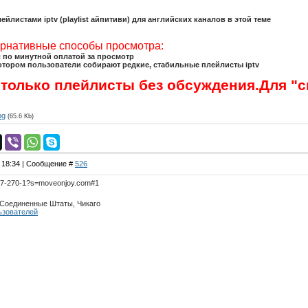
йлистами iptv (playlist айпитиви) для английских каналов в этой теме
тернативные способы просмотра:
 по минутной оплатой за просмотр
отором пользователи собирают редкие, стабильные плейлисты iptv
 только плейлисты без обсуждения.Для "с
pg
(65.6 Kb)
, 18:34 | Сообщение #
526
um/67-270-1?s=moveonjoy.com#1
 Соединенные Штаты, Чикаго
ьзователей