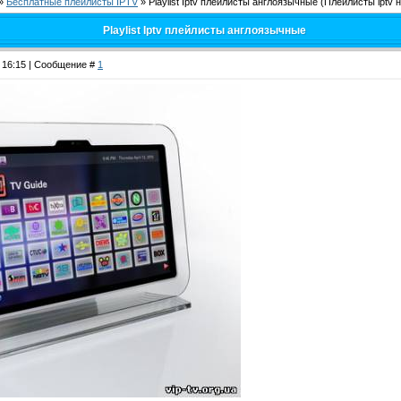
»
Бесплатные плейлисты IPTV
»
Playlist Iptv плейлисты англоязычные
(Плейлисты iptv 
Playlist Iptv плейлисты англоязычные
, 16:15 | Сообщение #
1