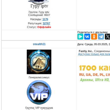
Группа: Гуру iptv
Сообщений:
8607
Награды:
1176
Репутация:
32767
Статус:
Оффлайн
Поделиться с друзьями:
stealth11
Дата: Среда, 05.03.2025,
Fastly, Inc.
, Соединенны
Доступно только для пол
Генералиссимус
Группа: VIP помощник