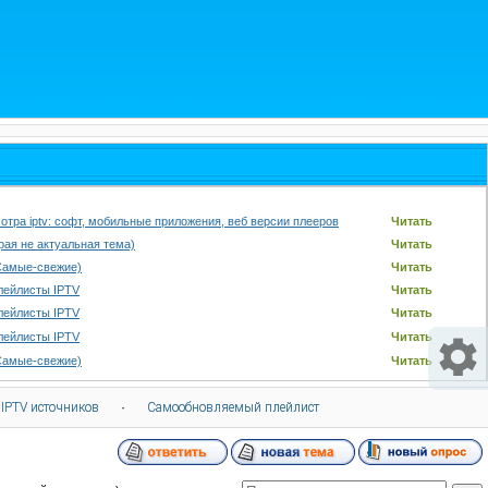
отра iptv: софт, мобильные приложения, веб версии плееров
Читать
арая не актуальная тема)
Читать
Самые-свежие)
Читать
лейлисты IPTV
Читать
лейлисты IPTV
Читать
лейлисты IPTV
Читать
Самые-свежие)
Читать
 IPTV источников
·
Самообновляемый плейлист