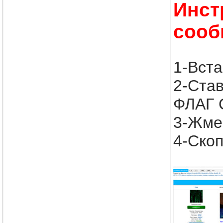
Инст
сооб
1-Вста
2-Ста
ФЛАГ 
3-Жмем
4-Скоп