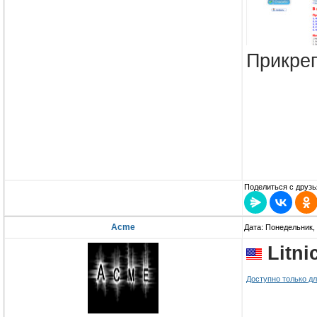
Прикре
Поделиться с друзь
Acme
Дата: Понедельник, 
Litni
Доступно только д