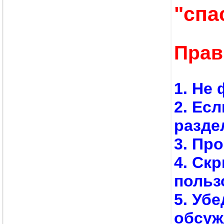
"спа
Прав
1. Не
2. Ес
разде
3. Пр
4. Ск
польз
5.
Убе
обсуж