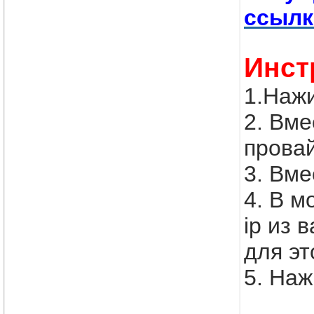
ссылк
Инст
1.Наж
2. Вм
прова
3. Вм
4. В 
ip из
для эт
5. Наж