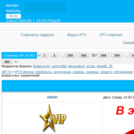
ЛОГИН:
ПАРОЛЬ:
ЗАБЫЛ ПАРОЛЬ
|
РЕГИСТРАЦИЯ
Плейлисты недорого
·
Форум IPTV
·
IPTV плейлист
·
Самоо
Страница
357
из
362
«
…
357
…
1
2
355
356
358
359
3
»
362
Модератор форума:
Buldozer34
,
serjio1990
,
AlexanderA
,
InCite
,
dima90_25
ViP TV
»
IPTV форум: плейлисты, инструкции, плееры, сканеры, smart-tv, обсуждение
возрастных ограничений
admin
Дата: Среда, 12.03.
В 