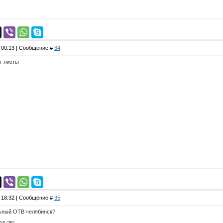
, 00:13 | Сообщение #
34
т листы
, 18:32 | Сообщение #
35
льный ОТВ челябинск?