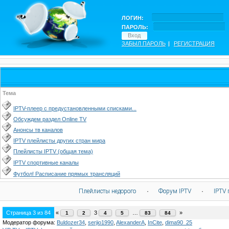
ЛОГИН:
ПАРОЛЬ:
ЗАБЫЛ ПАРОЛЬ
|
РЕГИСТРАЦИЯ
Тема
IPTV-плеер с предустановленными списками...
Обсуждем раздел Online TV
Анонсы тв каналов
IPTV плейлисты других стран мира
Плейлисты IPTV (общая тема)
IPTV спортивные каналы
Футбол! Расписание прямых трансляций
Плейлисты недорого
·
Форум IPTV
·
IPTV 
Страница
3
из
84
«
3
…
»
1
2
4
5
83
84
Модератор форума:
Buldozer34
,
serjio1990
,
AlexanderA
,
InCite
,
dima90_25