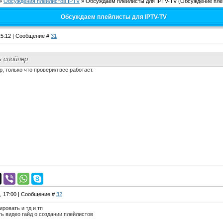
»
Обсуждения плейлистов IPTV
»
Обсуждаем плейлисты для IPTV-TV
(Обсуждение плей
Обсуждаем плейлисты для IPTV-TV
 15:12 | Сообщение #
31
 спойлер
, только что проверил все работает.
4, 17:00 | Сообщение #
32
ровать и тд и тп
ть видео гайд о создании плейлистов