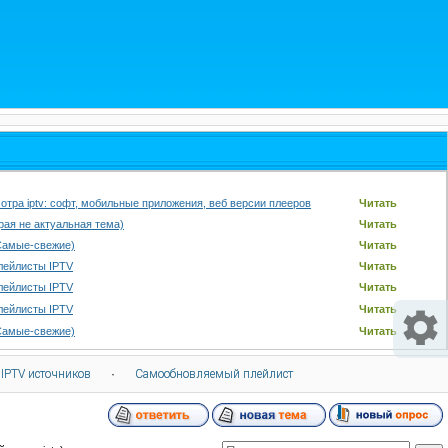
отра iptv: софт, мобильные приложения, веб версии плееров
Читать
арая не актуальная тема)
Читать
Самые-свежие)
Читать
лейлисты IPTV
Читать
лейлисты IPTV
Читать
лейлисты IPTV
Читать
Самые-свежие)
Читать
 IPTV источников
·
Самообновляемый плейлист