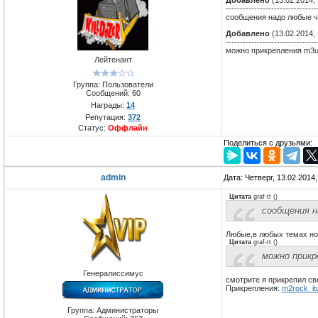
Добавлено
(13.02.2014, 
--------------------------------
сообщения надо любые ч
Добавлено
(13.02.2014, 
--------------------------------
можно прикрепления m3u
Лейтенант
Группа: Пользователи
Сообщений:
60
Награды:
14
Репутация:
372
Статус:
Оффлайн
Поделиться с друзьями:
admin
Дата: Четверг, 13.02.2014
Цитата
graf-tt
(
)
сообщения 
Любые,в любых темах но
Цитата
graf-tt
(
)
можно прикр
Генералиссимус
смотрите я прикрепил св
Прикрепления:
m2rock_it
Группа: Администраторы