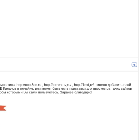
: http://ooo.3dn.ru , http://torrent-tv,ru/ , http://1md,tv/ , можно добавить плей-
В Каналов в онлайне, или может быть есть приставки для просмотра таких сайтов
особы которыми Вы сами пользуетесь. Заранее благодарю!