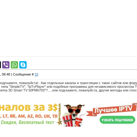
4, 08:48 | Сообщение #
33
кажите, пожалуйста!...Как отдельные каналы и трансляции с таких сайтов или форумов типа
 типа "SimpleTV", "IpTvPlayer" или подобные программы для независимого просмотра Т
inema 3D Smart TV 50PM670S"?.....или подскажите, пожалуйста, другие методы или сп