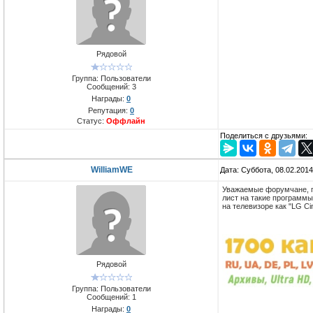
Рядовой
Группа: Пользователи
Сообщений:
3
Награды:
0
Репутация:
0
Статус:
Оффлайн
Поделиться с друзьями:
WilliamWE
Дата: Суббота, 08.02.201
Уважаемые форумчане, подс
лист на такие программы
на телевизоре как "LG C
Рядовой
Группа: Пользователи
Сообщений:
1
Награды:
0