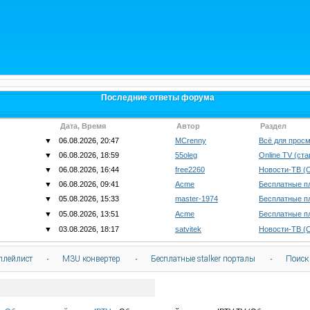
Последние ответы форума
Дата, Время
Автор
Раздел
▼
06.08.2026, 20:47
MCrenny
Всё для просм
▼
06.08.2026, 18:59
55oleg
Online TV (ст
▼
06.08.2026, 16:44
free2260
Новости-ТВ (
▼
06.08.2026, 09:41
Acme
Бесплатные п
▼
05.08.2026, 15:33
master-1974
Бесплатные п
▼
05.08.2026, 13:51
Acme
Бесплатные п
▼
03.08.2026, 18:17
satvitek
Новости-ТВ (
плейлист
·
M3U конвертер
·
Бесплатные stalker порталы
·
Поиск