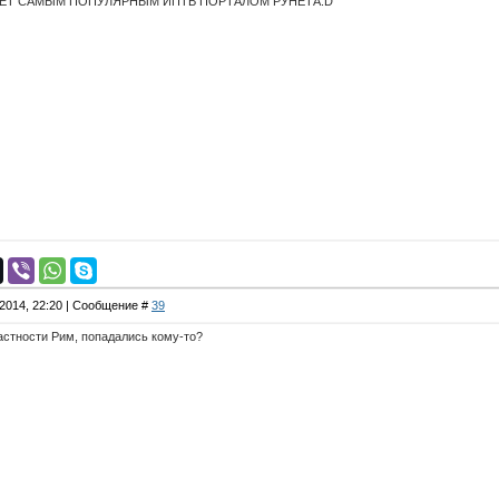
ДЕТ САМЫМ ПОПУЛЯРНЫМ ИПТВ ПОРТАЛОМ РУНЕТА:D
.2014, 22:20 | Сообщение #
39
астности Рим, попадались кому-то?