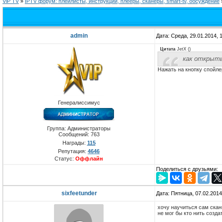
ViP TV
»
IPTV форум: плейлисты, инструкции, плееры, сканеры, smart-tv, обсуждение
admin
Дата: Среда, 29.01.2014,
Цитата
JetX
(
)
как открыть
Нажать на кнопку спойлер
Генералиссимус
Группа: Администраторы
Сообщений:
763
Награды:
115
Репутация:
4646
Статус:
Оффлайн
Поделиться с друзьями:
sixfeetunder
Дата: Пятница, 07.02.201
хочу научиться сам скани
не мог бы кто нить созда