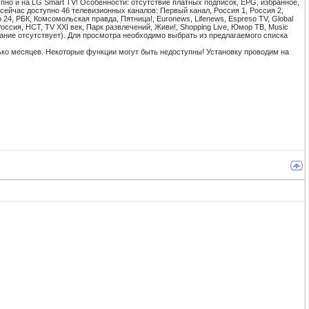
упно и на LG Smart TV! Особенности: отсутствие платных подписок, EPG, избранное,
ейчас доступно 46 телевизионных каналов: Первый канал, Россия 1, Россия 2,
24, РБК, Комсомольская правда, Пятница!, Euronews, Lifenews, Espreso TV, Global
Россия, НСТ, TV XXI век, Парк развлечений, Живи!, Shopping Live, Юмор ТВ, Music
щание отсутствует). Для просмотра необходимо выбрать из предлагаемого списка
ко месяцев. Некоторые функции могут быть недоступны! Установку проводим на