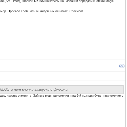
ой (Set Timer), кнопкой
ОК
или нажатием на названии передачи кнопкой Magic
аймер. Просьба сообщать о найденных ошибках. Спасибо!
ebOS и нет кнопки загрузки с флешки.
до, нажать отменить. Зайти в мои приложения и на 9-й позиции будет приложение с