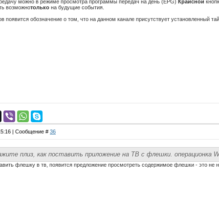
ередачу можно в режиме просмотра программы передач на день (EPG)
Крайсной
кнопк
ть возможно
только
на будущие события.
ов появится обозначение о том, что на данном канале присутствует установленный т
 15:16 | Сообщение #
36
ажите плиз, как поставить приложение на ТВ с флешки. операционка W
авить флешку в тв, появится предложение просмотреть содержимое флешки - это не на