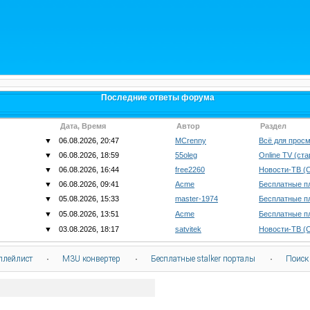
Последние ответы форума
Дата, Время
Автор
Раздел
▼
06.08.2026, 20:47
MCrenny
Всё для просм
▼
06.08.2026, 18:59
55oleg
Online TV (ст
▼
06.08.2026, 16:44
free2260
Новости-ТВ (
▼
06.08.2026, 09:41
Acme
Бесплатные п
▼
05.08.2026, 15:33
master-1974
Бесплатные п
▼
05.08.2026, 13:51
Acme
Бесплатные п
▼
03.08.2026, 18:17
satvitek
Новости-ТВ (
плейлист
·
M3U конвертер
·
Бесплатные stalker порталы
·
Поиск