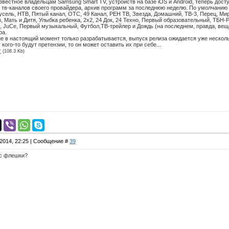
известное владельцам Samsung Smart TV, устройств на базе iOS и Android, теперь дост
тв-каналов своего провайдера, архив программ за последнюю неделю. По умолчанию с
усель, НТВ, Пятый канал, ОТС, 49 Канал, РЕН ТВ, Звезда, Домашний, ТВ-3, Перец, Мир 
eon, Мать и Дитя, Улыбка ребенка, 2x2, 24 Док, 24 Техно, Первый образовательный, ТБН-
e, JuCe, Первый музыкальный, Футбол,ТВ-трейлер и Дождь (на последнем, правда, ве
ра.
 в настоящий момент только разрабатывается, выпуск релиза ожидается уже несколь
 кого-то будут претензии, то он может оставить их при себе...
r
(108.3 Kb)
.2014, 22:25 | Сообщение #
39
 с флешки?