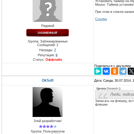
Установить таймер на п
Mouse. Таймер установи
При этом в списке канал
Ссылка
Рядовой
Группа: Заблокированные
Сообщений:
2
Награды:
7
Репутация:
6
Статус:
Оффлайн
Поделиться с друзьями:
OkSoft
Дата: Среда, 30.07.2014,
Цитата
Dimansh
(
)
Люди, подск
Записать на флешку, вст
флешки.
Злой разработчик!
Группа: Пользователи