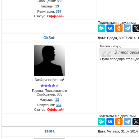
Сообщений:
883
Награды:
13
Репутация:
357
Статус:
Оффлайн
Поделиться с друзьями:
OkSoft
Дата: Среда, 30.07.2014,
Цитата
Zlodiy
(
)
В тестовом 
:) тупо передираются ид
Злой разработчик!
Группа: Пользователи
Сообщений:
883
Награды:
13
Репутация:
357
Статус:
Оффлайн
Поделиться с друзьями:
zebra
Дата: Четверг, 31.07.2014