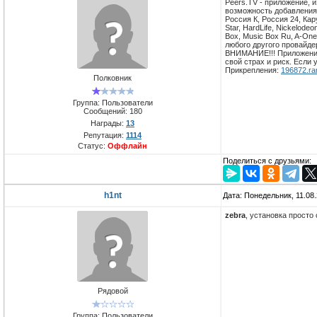
Peers.TV - приложение, 
возможность добавления 
Россия К, Россия 24, Кар
Star, HardLife, Nickelod
Box, Music Box Ru, A-On
любого другого провайде
ВНИМАНИЕ!!! Приложение
свой страх и риск. Если у
Прикрепления:
196872.ra
Полковник
Группа: Пользователи
Сообщений:
180
Награды:
13
Репутация:
1114
Статус:
Оффлайн
Поделиться с друзьями:
h1nt
Дата: Понедельник, 11.08
zebra
, установка просто
Рядовой
Группа: Пользователи