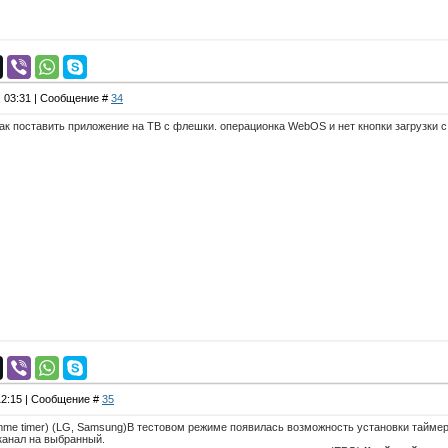
, 03:31 | Сообщение #
34
как поставить приложение на ТВ с флешки. операционка WebOS и нет кнопки загрузки 
 12:15 | Сообщение #
35
mme timer) (LG, Samsung)В тестовом режиме появилась возможность установки таймер
канал на выбранный.