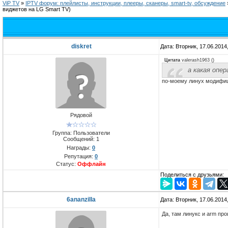
ViP TV
»
IPTV форум: плейлисты, инструкции, плееры, сканеры, smart-tv, обсуждение
виджетов на LG Smart TV)
diskret
Дата: Вторник, 17.06.2014
Цитата
valerash1963
(
)
а какая опе
по-моему линух модифи
Рядовой
Группа: Пользователи
Сообщений:
1
Награды:
0
Репутация:
0
Статус:
Оффлайн
Поделиться с друзьями:
6ananzilla
Дата: Вторник, 17.06.2014
Да, там линукс и arm про