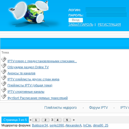
ЛОГИН:
ПАРОЛЬ:
ЗАБЫЛ ПАРОЛЬ
|
РЕГИСТРАЦИЯ
Тема
IPTV-плеер с предустановленными списками...
Обсуждем раздел Online TV
Анонсы тв каналов
IPTV плейлисты других стран мира
Плейлисты IPTV (общая тема)
IPTV спортивные каналы
Футбол! Расписание прямых трансляций
Плейлисты недорого
·
Форум IPTV
·
IPTV 
Страница
3
из
5
«
3
»
1
2
4
5
Модератор форума:
Buldozer34
,
serjio1990
,
AlexanderA
,
InCite
,
dima90_25