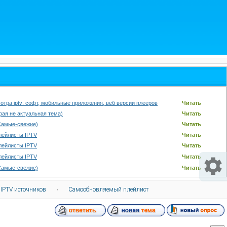
отра iptv: софт, мобильные приложения, веб версии плееров
Читать
арая не актуальная тема)
Читать
Самые-свежие)
Читать
лейлисты IPTV
Читать
лейлисты IPTV
Читать
лейлисты IPTV
Читать
Самые-свежие)
Читать
 IPTV источников
·
Самообновляемый плейлист