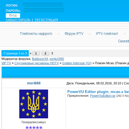
ЛОГИН:
ПАРОЛЬ:
ЗАБЫЛ ПАРОЛЬ
|
РЕГИСТРАЦИЯ
Плейлисты недорого
·
Форум IPTV
·
IPTV плейлист
·
Самоо
Страница
3
из
3
«
3
1
2
Модератор форума:
Buldozer34
,
serjio1990
ViP TV
»
Спутниковые ресиверы HDTV
»
Golden Interstar (GI)
»
Плагин Mcas
(Плагин 
meri888
Дата: Понедельник, 08.02.2016, 20:10 | С
PowerVU Editor plugin_mcas.s be
Прикрепления:
PowerVuEditor.rar
(292.5 Kb)
Генералиссимус