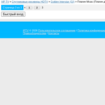
ViP TV
»
Спутниковые ресиверы HDTV
»
Golden Interstar (GI)
»
Плагин Mcas
(Плагин 
Страница
3
из
3
«
3
1
2
IPTV
© 2026
Пользовательское соглашение
/
Политика конфиденци
Правообладателям
/
Контакты