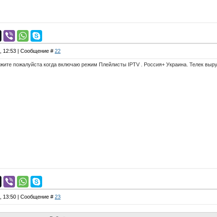
4, 12:53 | Сообщение #
22
жите пожалуйста когда включаю режим Плейлисты IPTV . Россия+ Украина. Телек выр
4, 13:50 | Сообщение #
23