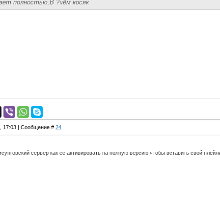
ает полностью.В ?чём косяк
4, 17:03 | Сообщение #
24
мсунговский сервер как её активировать на полную версию чтобы вставить свой плейлис