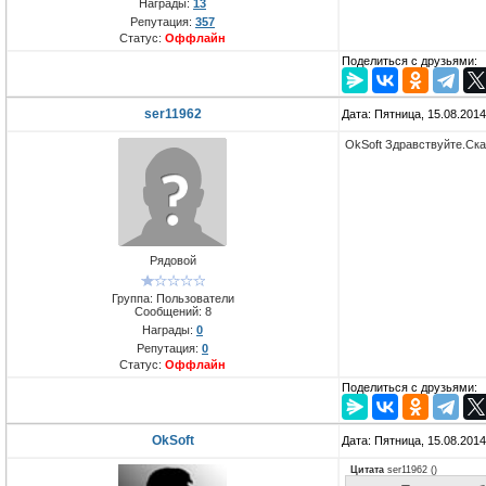
Награды:
13
Репутация:
357
Статус:
Оффлайн
Поделиться с друзьями:
ser11962
Дата: Пятница, 15.08.201
OkSoft Здравствуйте.Ска
Рядовой
Группа: Пользователи
Сообщений:
8
Награды:
0
Репутация:
0
Статус:
Оффлайн
Поделиться с друзьями:
OkSoft
Дата: Пятница, 15.08.201
Цитата
ser11962
(
)