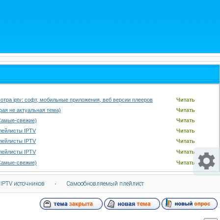
отра iptv: софт, мобильные приложения, веб версии плееров
Читать
арая не актуальная тема)
Читать
Самые-свежие)
Читать
лейлисты IPTV
Читать
лейлисты IPTV
Читать
лейлисты IPTV
Читать
Самые-свежие)
Читать
 IPTV источников
·
Самообновляемый плейлист