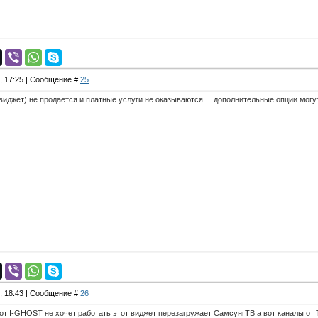
4, 17:25 | Сообщение #
25
виджет) не продается и платные услуги не оказываются ... дополнительные опции могут
4, 18:43 | Сообщение #
26
от I-GHOST не хочет работать этот виджет перезагружает СамсунгТВ а вот каналы от 