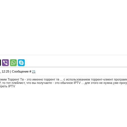
4, 12:25 | Сообщение #
21
ежим Торрент Тв - это именно торрент тв ... с использованием торрент-клиент программ
P, то тот плейлист, что вы получаете - это обычное IPTV ... для этого не нужна уже п
треть IPTV