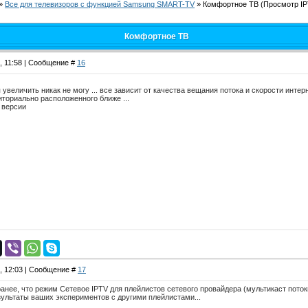
»
Все для телевизоров с функцией Samsung SMART-TV
»
Комфортное ТВ
(Просмотр IP
Комфортное ТВ
4, 11:58 | Сообщение #
16
увеличить никак не могу ... все зависит от качества вещания потока и скорости интер
иториально расположенного ближе ...
 версии
4, 12:03 | Сообщение #
17
 ранее, что режим Сетевое IPTV для плейлистов сетевого провайдера (мультикаст поток
езультаты ваших экспериментов с другими плейлистами...