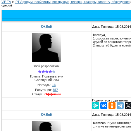
ViP TV
»
IPTV форум: плейлисты, инструкции, плееры, сканеры, smart-tv, обсуждение
одном)
OkSoft
Дата: Пятница, 15.08.201
karenya
,
1.скорость переключения 
другой от вещетеля терр
2.масштаб будет в новой
Злой разработчик!
Группа: Пользователи
Сообщений:
883
Награды:
13
Репутация:
357
Статус:
Оффлайн
Поделиться с друзьями:
OkSoft
Дата: Пятница, 15.08.201
Romzes
, Я уже ответил
.. и мне не интересны р