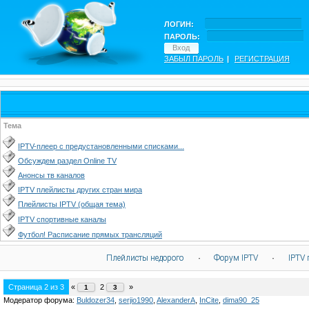
ЛОГИН:
ПАРОЛЬ:
ЗАБЫЛ ПАРОЛЬ
|
РЕГИСТРАЦИЯ
Тема
IPTV-плеер с предустановленными списками...
Обсуждем раздел Online TV
Анонсы тв каналов
IPTV плейлисты других стран мира
Плейлисты IPTV (общая тема)
IPTV спортивные каналы
Футбол! Расписание прямых трансляций
Плейлисты недорого
·
Форум IPTV
·
IPTV 
Страница
2
из
3
«
2
»
1
3
Модератор форума:
Buldozer34
,
serjio1990
,
AlexanderA
,
InCite
,
dima90_25