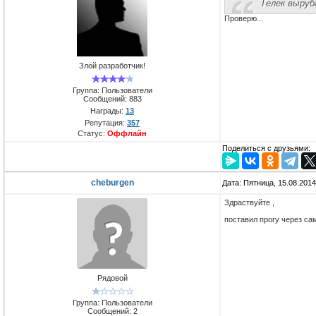
Телек выруб
Проверю...
Злой разработчик!
Группа: Пользователи
Сообщений:
883
Награды:
13
Репутация:
357
Статус:
Оффлайн
Поделиться с друзьями:
cheburgen
Дата: Пятница, 15.08.201
Здраствуйте ,
поставил прогу через са
Рядовой
Группа: Пользователи
Сообщений:
2