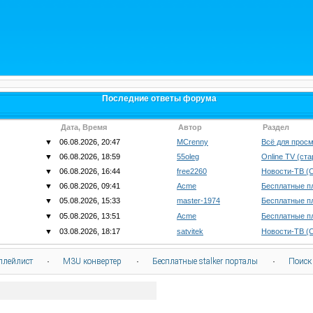
Последние ответы форума
Дата, Время
Автор
Раздел
▼
06.08.2026, 20:47
MCrenny
Всё для просм
▼
06.08.2026, 18:59
55oleg
Online TV (ст
▼
06.08.2026, 16:44
free2260
Новости-ТВ (
▼
06.08.2026, 09:41
Acme
Бесплатные п
▼
05.08.2026, 15:33
master-1974
Бесплатные п
▼
05.08.2026, 13:51
Acme
Бесплатные п
▼
03.08.2026, 18:17
satvitek
Новости-ТВ (
плейлист
·
M3U конвертер
·
Бесплатные stalker порталы
·
Поиск