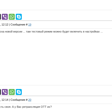
4, 12:12 | Сообщение #
19
ска новой версии ... там тестовый режим можно будет включить в настройках ...
4, 12:14 | Сообщение #
20
сть своя. А у Вас ретрансляция ОТТ их?