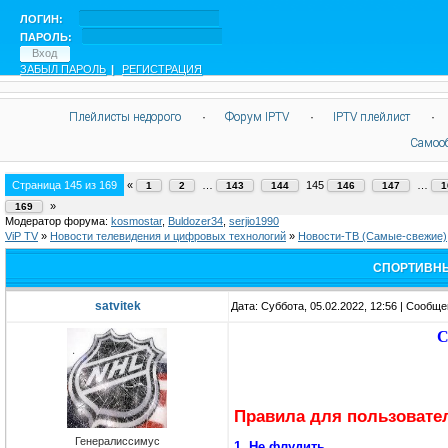
ЛОГИН:
ПАРОЛЬ:
ЗАБЫЛ ПАРОЛЬ
|
РЕГИСТРАЦИЯ
Плейлисты недорого
·
Форум IPTV
·
IPTV плейлист
·
Самоо
Страница
145
из
169
«
…
145
…
1
2
143
144
146
147
1
»
169
Модератор форума:
kosmostar
,
Buldozer34
,
serjio1990
ViP TV
»
Новости телевидения и цифровых технологий
»
Новости-ТВ (Самые-свежие)
СПОРТИВНЫ
satvitek
Дата: Суббота, 05.02.2022, 12:56 | Сообщ
С
Правила для пользовате
Генералиссимус
1. Не флудить