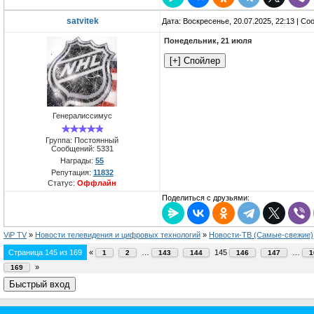
satvitek
Дата: Воскресенье, 20.07.2025, 22:13 | С
Понедельник, 21 июля
Генералиссимус
Группа: Постоянный
Сообщений:
5331
Награды:
55
Репутация:
11832
Статус:
Оффлайн
Поделиться с друзьями:
ViP TV
»
Новости телевидения и цифровых технологий
»
Новости-ТВ (Самые-свежие)
Страница
145
из
169
«
…
145
…
1
2
143
144
146
147
1
»
169