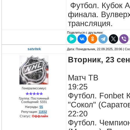
Футбол. Кубок А
финала. Вулверх
трансляция.
Поделиться с друзьями:
satvitek
Дата: Понедельник, 22.09.2025, 20:06 | С
Вторник, 23 се
Матч ТВ
19:25
Генералиссимус
Футбол. Fonbet К
Группа: Постоянный
Сообщений:
5331
"Сокол" (Сарато
Награды:
55
22:20
Репутация:
11832
Статус:
Оффлайн
Футбол. Чемпион