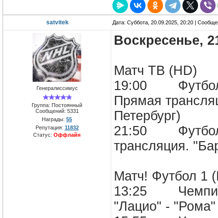
satvitek
Дата: Суббота, 20.09.2025, 20:20 | Сообщ
Воскресенье, 2
Матч ТВ (HD)
19:00 Футбол.
Генералиссимус
Прямая трансляци
Группа: Постоянный
Сообщений:
5331
Петербург)
Награды:
55
21:50 Футбол.
Репутация:
11832
Статус:
Оффлайн
трансляция. "
Матч! Футбол 1 
13:25 Чемпион
"Лацио" - "Р