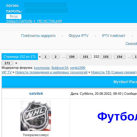
ЛОГИН:
ПАРОЛЬ:
ЗАБЫЛ ПАРОЛЬ
|
РЕГИСТРАЦИЯ
Плейлисты недорого
·
Форум IPTV
·
IPTV плейлист
·
Самоо
Страница
152
из
171
«
…
152
…
1
2
150
151
153
154
1
»
171
Модератор форума:
kosmostar
,
Buldozer34
,
serjio1990
ViP TV
»
Новости телевидения и цифровых технологий
»
Новости-ТВ (Самые-свежие)
Футбол! Рас
satvitek
Дата: Суббота, 20.08.2022, 08:43 | Сообщ
Футбо
Генералиссимус