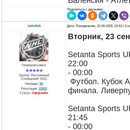
Валенсия - Атле
Поделиться с друзьями:
satvitek
Дата: Понедельник, 22.09.2025, 19:53 | С
Вторник, 23 се
Setanta Sports
22:00
Генералиссимус
- 00:00
Группа: Постоянный
Сообщений:
5331
Футбол. Кубок А
Награды:
55
финала. Ливерпу
Репутация:
11832
Статус:
Оффлайн
Setanta Sports U
21:45
- 00:00