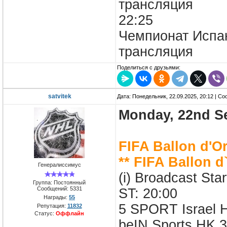
трансляция
22:25
Чемпионат Испа
трансляция
Поделиться с друзьями:
satvitek
Дата: Понедельник, 22.09.2025, 20:12 | С
Monday, 22nd S
FIFA Ballon d'O
** FIFA Ballon d
Генералиссимус
(i) Broadcast Sta
Группа: Постоянный
Сообщений:
5331
ST: 20:00
Награды:
55
5 SPORT Israel 
Репутация:
11832
Статус:
Оффлайн
beIN Sports HK 