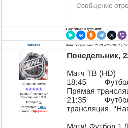
Сообщение отр
Поделиться с друзьями:
satvitek
Дата: Воскресенье, 21.09.2025, 20:02 | С
Понедельник, 2
Матч ТВ (HD)
18:45 Футбол.
Генералиссимус
Прямая трансл
Группа: Постоянный
Сообщений:
5331
21:35 Футбол.
Награды:
55
трансляция. "
Репутация:
11832
Статус:
Оффлайн
Матч! Футбол 1 