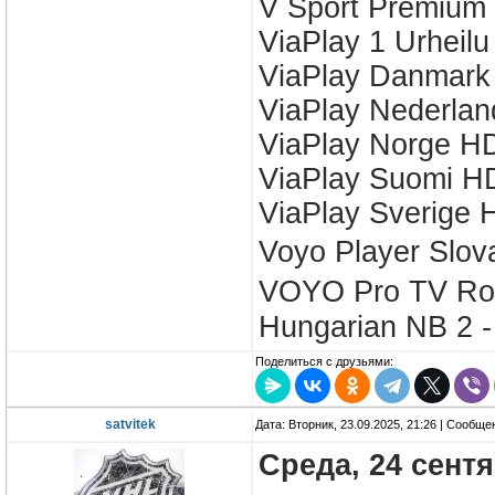
V Sport Premium
ViaPlay 1 Urheil
ViaPlay Danmar
ViaPlay Nederla
ViaPlay Norge H
ViaPlay Suomi H
ViaPlay Sverige 
Voyo Player Slov
VOYO Pro TV Ro
Hungarian NB 2 
Поделиться с друзьями:
satvitek
Дата: Вторник, 23.09.2025, 21:26 | Сообщ
Среда, 24 сент