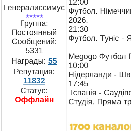
12:00
Генералиссимус
Футбол. Німеччин
2026.
Группа:
21:30
Постоянный
Футбол. Туніс - 
Сообщений:
5331
Megogo Футбол
Награды:
55
10:00
Репутация:
Нідерланди - Шве
11832
17:45
Статус:
Іспанія - Саудів
Оффлайн
Студія. Пряма т