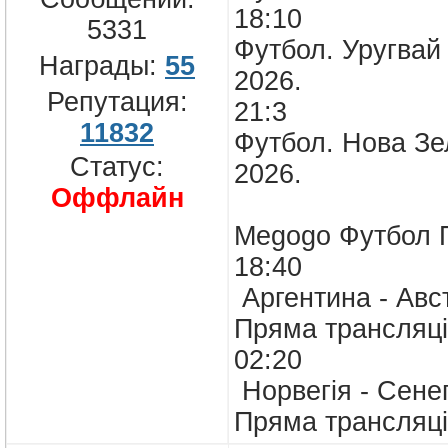
18:10
5331
Футбол. Уругвай 
Награды:
55
2026.
Репутация:
21:3
11832
Футбол. Нова Зел
Статус:
2026.
Оффлайн
Megogo Футб
18:40
Аргентина - Авст
Пряма трансляці
02:20
Норвегія - Сенег
Пряма трансляці