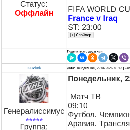
Статус:
FIFA WORLD CUP 
Оффлайн
France v Iraq
ST: 23:00
Поделиться с друзьями:
satvitek
Дата: Понедельник, 22.06.2026, 01:13 | С
Понедельник, 
Матч ТВ
09:10
Генералиссимус
Футбол. Чемпион
Аравия. Трансля
Группа: