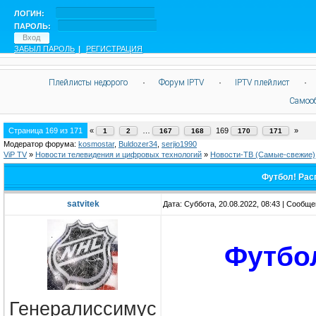
ЛОГИН:
ПАРОЛЬ:
ЗАБЫЛ ПАРОЛЬ
|
РЕГИСТРАЦИЯ
Плейлисты недорого
·
Форум IPTV
·
IPTV плейлист
·
Самоо
Страница
169
из
171
«
…
169
»
1
2
167
168
170
171
Модератор форума:
kosmostar
,
Buldozer34
,
serjio1990
ViP TV
»
Новости телевидения и цифровых технологий
»
Новости-ТВ (Самые-свежие)
Футбол! Рас
satvitek
Дата: Суббота, 20.08.2022, 08:43 | Сообщ
Футбо
Генералиссимус