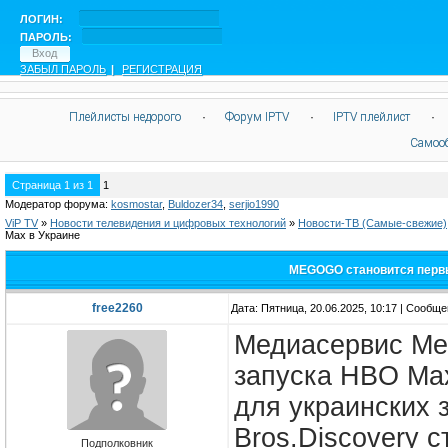
ЛОГИН:
ПАРОЛЬ:
ЗАБЫЛ ПАРОЛЬ
|
РЕГИСТРАЦИЯ
Плейлисты недорого
·
Форум IPTV
·
IPTV плейлист
·
Самоо
Страница
1
из
1
1
Модератор форума:
kosmostar
,
Buldozer34
,
serjio1990
ViP TV
»
Новости телевидения и цифровых технологий
»
Новости-ТВ (Самые-свежие)
Max в Украине
MEGOGO становится первы
free2260
Дата: Пятница, 20.06.2025, 10:17 | Сообщ
Медиасервис Me
запуска HBO Max
для украинских 
Bros.Discovery 
Подполковник