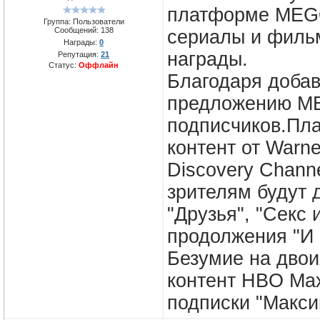
платформе MEGO
Группа: Пользователи
Сообщений:
138
сериалы и филь
Награды:
0
награды.
Репутация:
21
Статус:
Оффлайн
Благодаря доба
предложению ME
подписчиков.Пл
контент от Warne
Discovery Chann
зрителям будут 
"Друзья", "Секс 
продолжения "И 
Безумие на двои
контент HBO Max
подписки "Макси