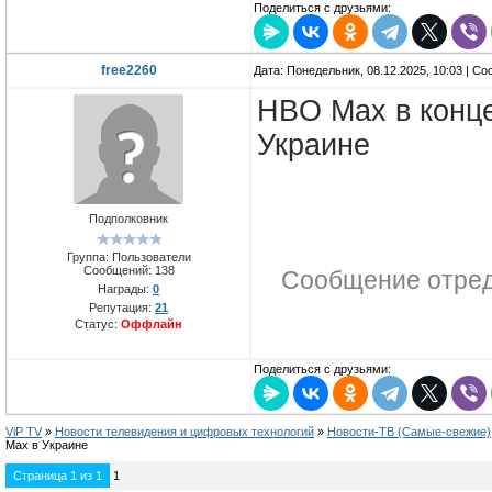
Поделиться с друзьями:
free2260
Дата: Понедельник, 08.12.2025, 10:03 | С
HBO Max в конце
Украине
Подполковник
Группа: Пользователи
Сообщений:
138
Сообщение отре
Награды:
0
Репутация:
21
Статус:
Оффлайн
Поделиться с друзьями:
ViP TV
»
Новости телевидения и цифровых технологий
»
Новости-ТВ (Самые-свежие)
Max в Украине
Страница
1
из
1
1