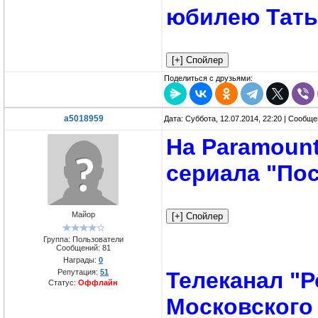
юбилею Тать
Поделиться с друзьями:
a5018959
Дата: Суббота, 12.07.2014, 22:20 | Сообщ
На Paramount
сериала "По
Майор
Группа: Пользователи
Сообщений:
81
Награды:
0
Репутация:
51
Телеканал "Р
Статус:
Оффлайн
Московского 