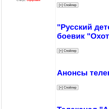
"Русский де
боевик "Охо
Анонсы теле