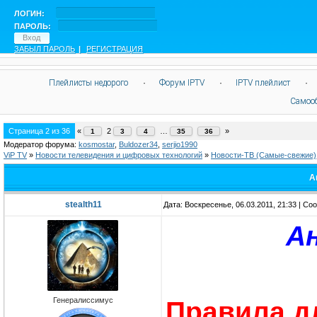
ЛОГИН:
ПАРОЛЬ:
ЗАБЫЛ ПАРОЛЬ
|
РЕГИСТРАЦИЯ
Плейлисты недорого
·
Форум IPTV
·
IPTV плейлист
·
Самоо
Страница
2
из
36
«
2
…
»
1
3
4
35
36
Модератор форума:
kosmostar
,
Buldozer34
,
serjio1990
ViP TV
»
Новости телевидения и цифровых технологий
»
Новости-ТВ (Самые-свежие)
А
stealth11
Дата: Воскресенье, 06.03.2011, 21:33 | С
А
Генералиссимус
Правила д