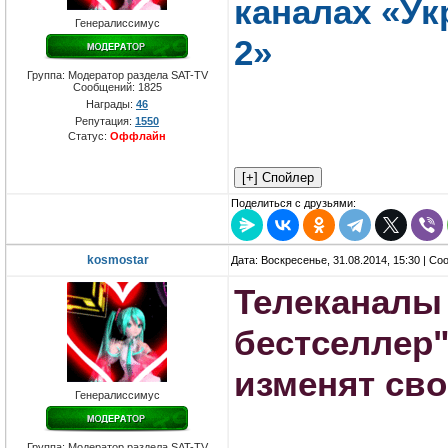
каналах «Ук
Генералиссимус
2»
Группа: Модератор раздела SAT-TV
Сообщений:
1825
Награды:
46
Репутация:
1550
Статус:
Оффлайн
Поделиться с друзьями:
kosmostar
Дата: Воскресенье, 31.08.2014, 15:30 | С
Телеканалы 
бестселлер"
изменят сво
Генералиссимус
Группа: Модератор раздела SAT-TV