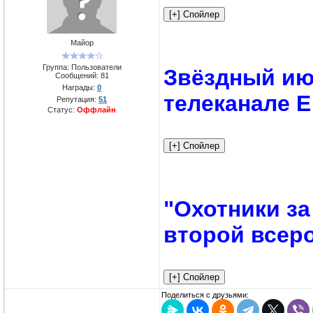
Майор
Группа: Пользователи
Звёздный ию
Сообщений:
81
Награды:
0
телеканале Е
Репутация:
51
Статус:
Оффлайн
"Охотники з
второй всер
Поделиться с друзьями: