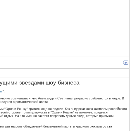
едущими-звездами шоу-бизнеса
а
!".
жно не сомневаться, что Александр и Светлана прекрасно сработаются в кадре. В
 слухов о романтической связи.
ими "Орла и Решку" зрители еще не видели. Как выдержат секс-символы российского
воей стороне, то популярность в "Орле и Решке" не поможет: придется
й отдых. На что именно захотят потратить деньги люди, которые привыкли
от раз на роль обладателей безлимитной карты и красного рюкзака со ста