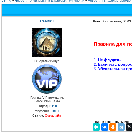
ViP TV
»
Новости телевидения и цифровых технологий
»
Новости-ТВ (Самые-свежие)
stealth11
Дата: Воскресенье, 06.03
Правила для п
1. Не флудить
Генералиссимус
2. Если есть вопро
3.
Убедительная про
Группа: VIP помощник
Сообщений:
3314
Награды:
190
Репутация:
18160
Статус:
Оффлайн
Поделиться с друзьями: