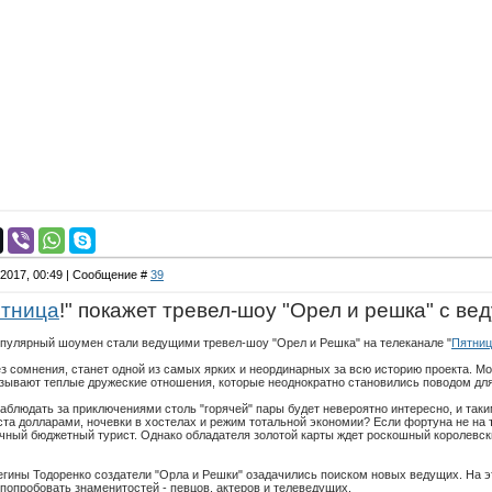
.2017, 00:49 | Сообщение #
39
тница
!" покажет тревел-шоу "Орел и решка" с в
опулярный шоумен стали ведущими тревел-шоу "Орел и Решка" на телеканале "
Пятниц
з сомнения, станет одной из самых ярких и неординарных за всю историю проекта. Мо
зывают теплые дружеские отношения, которые неоднократно становились поводом для
наблюдать за приключениями столь "горячей" пары будет невероятно интересно, и так
та долларами, ночевки в хостелах и режим тотальной экономии? Если фортуна не на т
чный бюджетный турист. Однако обладателя золотой карты ждет роскошный королевски
егины Тодоренко создатели "Орла и Решки" озадачились поиском новых ведущих. На эт
опробовать знаменитостей - певцов, актеров и телеведущих.