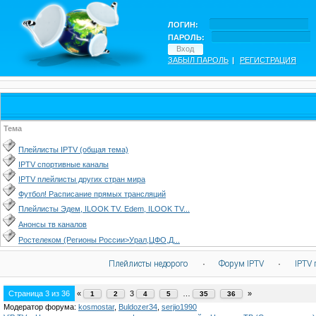
ЛОГИН:
ПАРОЛЬ:
ЗАБЫЛ ПАРОЛЬ
|
РЕГИСТРАЦИЯ
Тема
Плейлисты IPTV (общая тема)
IPTV спортивные каналы
IPTV плейлисты других стран мира
Футбол! Расписание прямых трансляций
Плейлисты Эдем, ILOOK TV. Edem, ILOOK TV...
Анонсы тв каналов
Ростелеком (Регионы России>Урал,ЦФО,Д...
Плейлисты недорого
·
Форум IPTV
·
IPTV 
Страница
3
из
36
«
3
…
»
1
2
4
5
35
36
Модератор форума:
kosmostar
,
Buldozer34
,
serjio1990