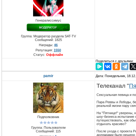
Генералиссимус
Группа: Модератор раздела SAT-TV
Сообщений:
1825
Награды:
46
Репутация:
1550
Статус:
Оффлайн
Поделиться с друзьями:
pamir
Дата: Понедельник, 18.12
Телеканал "
Пя
Сексуальная певица и п
Пара Реввы и Лободы, бе
реальной жизни пару свя
На "Пятнице!" уверены, 
шоу-бизнеса испытание с
Подполковник
путешествовать, как обы
отдыхать красиво?
Группа: Пользователи
Сообщений:
115
После ухода с проекта Р
долларами было решено п