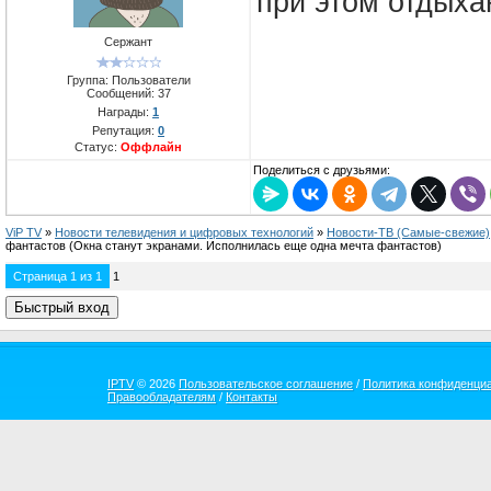
при этом отдыха
Сержант
Группа: Пользователи
Сообщений:
37
Награды:
1
Репутация:
0
Статус:
Оффлайн
Поделиться с друзьями:
ViP TV
»
Новости телевидения и цифровых технологий
»
Новости-ТВ (Самые-свежие)
фантастов
(Окна станут экранами. Исполнилась еще одна мечта фантастов)
Страница
1
из
1
1
IPTV
© 2026
Пользовательское соглашение
/
Политика конфиденци
Правообладателям
/
Контакты