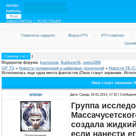
ЛОГИН:
ПАРОЛЬ:
ЗАБЫЛ ПАРОЛЬ
|
РЕГИСТРАЦИЯ
Плейлисты недорого
·
Форум IPTV
·
IPTV плейлист
·
Самоо
Страница
1
из
1
1
Модератор форума:
kosmostar
,
Buldozer34
,
serjio1990
ViP TV
»
Новости телевидения и цифровых технологий
»
Новости-ТВ (С
Исполнилась еще одна мечта фантастов
(Окна станут экранами. Испо
Окна станут экранами. 
gogaga
Дата: Среда, 29.01.2014, 17:32 | Сообщен
Группа исследо
Массачусетског
создала жидки
если нанести е
Подполковник