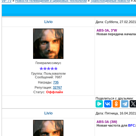
ViP TV
»
Новости телевидения и цифровых технологий
»
Транспондерные новости
»
A
Livio
Дата: Суббота, 27.02.202
ABS-3A, 3°W
Новая передача начал
Генералиссимус
Группа: Пользователи
Сообщений:
7687
Награды:
735
Репутация:
32767
Статус:
Оффлайн
Поделиться с друзьями:
Livio
Дата: Пятница, 16.04.202
ABS-3A (3W)
Новая частота для
BFC