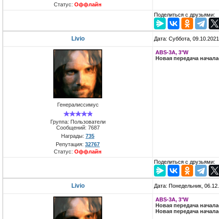
Статус:
Оффлайн
Поделиться с друзьями:
Livio
Дата: Суббота, 09.10.202
ABS-3A, 3°W
Новая передача начал
Генералиссимус
Группа: Пользователи
Сообщений:
7687
Награды:
735
Репутация:
32767
Статус:
Оффлайн
Поделиться с друзьями:
Livio
Дата: Понедельник, 06.12
ABS-3A, 3°W
Новая передача начал
Новая передача начал