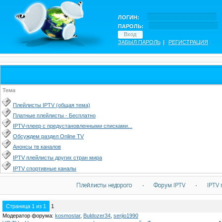
ЛОГИН:
ПАРОЛЬ:
ЗАБЫЛ ПАРОЛЬ
|
РЕГИСТРАЦИЯ
Тема
Плейлисты IPTV (общая тема)
Платные плейлисты - Бесплатно
IPTV-плеер с предустановленными списками...
Обсуждем раздел Online TV
Анонсы тв каналов
IPTV плейлисты других стран мира
IPTV спортивные каналы
Плейлисты недорого
·
Форум IPTV
·
IPTV 
Страница
1
из
1
1
Модератор форума:
kosmostar
,
Buldozer34
,
serjio1990