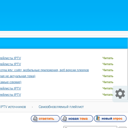
лейлисты IPTV
Читать
лейлисты IPTV
Читать
отра iptv: софт, мобильные приложения, веб версии плееров
Читать
арая не актуальная тема)
Читать
Самые-свежие)
Читать
лейлисты IPTV
Читать
лейлисты IPTV
Читать
 IPTV источников
·
Самообновляемый плейлист