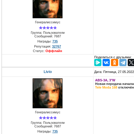
Генералиссимус
Группа: Пользователи
Сообщений:
7687
Награды:
735
Репутация:
32767
Статус:
Оффлайн
Поделиться с друзьями:
Livio
Дата: Пятница, 27.05.202
ABS-3A, 3°W
Новая передача начал
Tele Moda 168
отключён 
Генералиссимус
Группа: Пользователи
Сообщений:
7687
Награды:
735