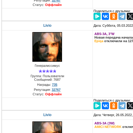
Репутация:
32767
Статус:
Оффлайн
Поделиться с друзьями:
Livio
Дата: Суббота, 05.03.202
ABS-3A, 3°W
Новая передача начал
Epiqa
отключили на 1273
Генералиссимус
Группа: Пользователи
Сообщений:
7687
Награды:
735
Репутация:
32767
Статус:
Оффлайн
Поделиться с друзьями:
Livio
Дата: Четверг, 26.05.2022
ABS-3A (3W)
AMICI NETWORK
отключ