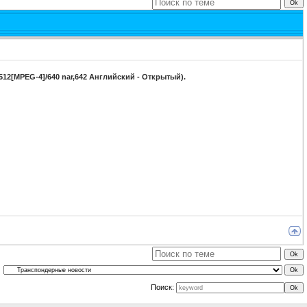
D:512[MPEG-4]/640 nar,642 Английский - Открытый).
Поиск: