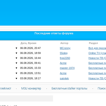
Последние ответы форума
Дата, Время
Автор
Раздел
▼
06.08.2026, 20:47
MCrenny
Всё для просм
▼
06.08.2026, 18:59
55oleg
Online TV (ст
▼
06.08.2026, 16:44
free2260
Новости-ТВ (
▼
06.08.2026, 09:41
Acme
Бесплатные п
▼
05.08.2026, 15:33
master-1974
Бесплатные п
▼
05.08.2026, 13:51
Acme
Бесплатные п
▼
03.08.2026, 18:17
satvitek
Новости-ТВ (
плейлист
·
M3U конвертер
·
Бесплатные stalker порталы
·
Поиск