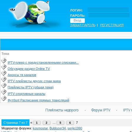
ЛОГИН:
ПАРОЛЬ:
ЗАБЫЛ ПАРОЛЬ
|
РЕГИСТРАЦИЯ
Тема
IPTV-плеер с предустановленными списками...
Обсуждем раздел Online TV
Анонсы тв каналов
IPTV плейлисты других стран мира
Плейлисты IPTV (общая тема)
IPTV спортивные каналы
Футбол! Расписание прямых трансляций
Плейлисты недорого
·
Форум IPTV
·
IPTV 
Страница
7
из
7
«
…
7
1
2
5
6
Модератор форума:
kosmostar
,
Buldozer34
,
serjio1990