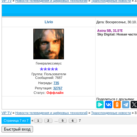
ViP TV
»
Новости телевидения и цифровых технологий
»
Транспондерные новости
»
3
Livio
Дата: Воскресенье, 30.10
Astra 5B, 31.5°E
Sky Digital: Новая част
Генералиссимус
Группа: Пользователи
Сообщений:
7687
Награды:
735
Репутация:
32767
Статус:
Оффлайн
Поделиться с друзьями:
ViP TV
»
Новости телевидения и цифровых технологий
»
Транспондерные новости
»
3
Страница
7
из
7
«
…
7
1
2
5
6