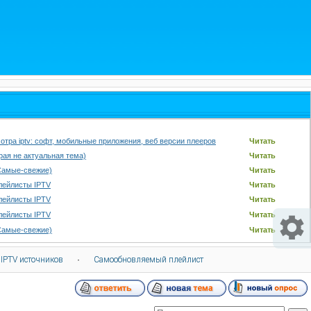
отра iptv: софт, мобильные приложения, веб версии плееров
Читать
арая не актуальная тема)
Читать
Самые-свежие)
Читать
лейлисты IPTV
Читать
лейлисты IPTV
Читать
лейлисты IPTV
Читать
Самые-свежие)
Читать
 IPTV источников
·
Самообновляемый плейлист