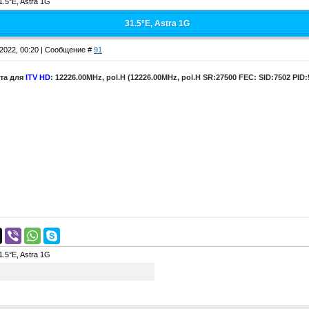
1.5°E, Astra 1G
31.5°E, Astra 1G
.2022, 00:20 | Сообщение #
91
ота для
ITV HD
: 12226.00MHz, pol.H (12226.00MHz, pol.H SR:27500 FEC: SID:7502 PI
1.5°E, Astra 1G