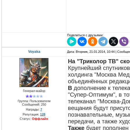
Поделиться с друзьями:
Voyaka
Дата: Вторник, 21.01.2014, 10:44 | Сообщ
На "Триколор ТВ" ск
Крупнейший спутников
холдинга "Москва Меди
объединённых редакци
В
дополнение к телека
Генерал-майор
"Супер-Оптимум", в т
телеканал "Москва-Дов
Группа: Пользователи
Сообщений:
250
вещания будут присут
Награды:
7
познавательные, музык
Репутация:
128
Статус:
Оффлайн
передачи, а также ху
Также
будет пополнен 