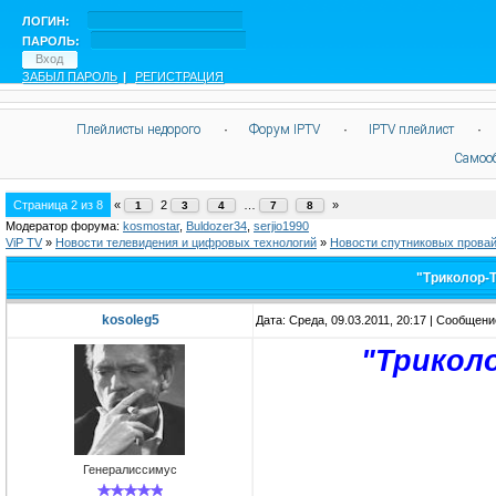
ЛОГИН:
ПАРОЛЬ:
ЗАБЫЛ ПАРОЛЬ
|
РЕГИСТРАЦИЯ
Плейлисты недорого
·
Форум IPTV
·
IPTV плейлист
·
Самоо
Страница
2
из
8
«
2
…
»
1
3
4
7
8
Модератор форума:
kosmostar
,
Buldozer34
,
serjio1990
ViP TV
»
Новости телевидения и цифровых технологий
»
Новости спутниковых прова
"Триколор-Т
kosoleg5
Дата: Среда, 09.03.2011, 20:17 | Сообщен
"Триколо
Генералиссимус