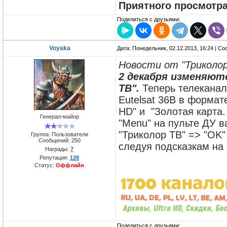
Приятного просмотра
Поделиться с друзьями:
Voyaka
Дата: Понедельник, 02.12.2013, 16:24 | С
Новости от "Триколор
2 декабря изменяют
ТВ".
Теперь телеканал 
Eutelsat 36B в форма
HD" и "Золотая карта.
Генерал-майор
"Menu" на пульте ДУ в
"Триколор ТВ" => "OK"
Группа: Пользователи
Сообщений:
250
следуя подсказкам на 
Награды:
7
Репутация:
128
Статус:
Оффлайн
Поделиться с друзьями: