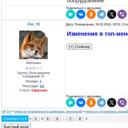
оборудование
Поделиться с друзьями:
Fox_78
Дата: Понедельник, 24.02.2014, 18:51 | С
Изменения в топ-мен
Лейтенант
Группа: Пользователи
Сообщений:
67
Награды:
1
Репутация:
111
Статус:
Оффлайн
Поделиться с друзьями:
ViP TV
»
Новости телевидения и цифровых технологий
»
Новости спутниковых прова
Страница
2
из
8
«
2
…
»
1
3
4
7
8