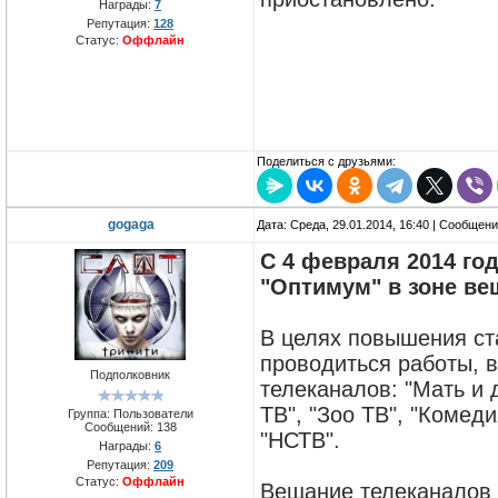
Награды:
7
Репутация:
128
Статус:
Оффлайн
Поделиться с друзьями:
gogaga
Дата: Среда, 29.01.2014, 16:40 | Сообщен
С 4 февраля 2014 го
"Оптимум" в зоне вещ
В целях повышения ста
проводиться работы, 
Подполковник
телеканалов: "Мать и д
ТВ", "Зоо ТВ", "Комеди
Группа: Пользователи
Сообщений:
138
"НСТВ".
Награды:
6
Репутация:
209
Статус:
Оффлайн
Вещание телеканалов б