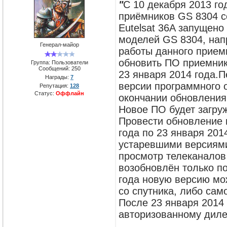
"
С 10 декабря 2013 го
приёмников GS 8304 со
Eutelsat 36A запущен
моделей GS 8304, нап
Генерал-майор
работы данного прием
обновить ПО приемник
Группа: Пользователи
Сообщений:
250
23 января 2014 года.
Награды:
7
версии программного 
Репутация:
128
Статус:
Оффлайн
окончании обновления
Новое ПО будет загру
Провести обновление 
года по 23 января 201
устаревшими версиями
просмотр телеканалов
возобновлён только по
года новую версию мо
со спутника, либо сам
После 23 января 2014 
авторизованному диле