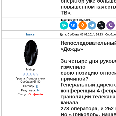
оператор уже больше
повышенном качестве
ТВ».
Поделиться с друзьями:
burcs
Дата: Суббота, 08.02.2014, 14:13 | Сообщ
Непоследовательный
«Дождь»
За четыре дня руков
изменило
Майор
свою позицию относи
причиной?
Группа: Пользователи
Сообщений:
80
Генеральный директо
Награды:
0
конференции 4 февра
Репутация:
14
Статус:
Оффлайн
трансляции телекана
канала —
273 оператора, и 25
Но «Триколор», нача