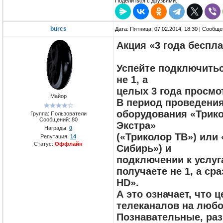
Поделиться с друзьями:
burcs
Дата: Пятница, 07.02.2014, 18:30 | Сообщ
Акция «3 года беспла
Успейте подключитьс
не 1, а
целых 3 года просмо
Майор
В период проведения
оборудования «Трико
Группа: Пользователи
Сообщений:
80
Экстра»
Награды:
0
(«Триколор ТВ») или
Репутация:
14
Статус:
Оффлайн
Сибирь») и
подключении к услуг
получаете не 1, а ср
HD».
А это означает, что 
телеканалов на любо
Познавательные, ра