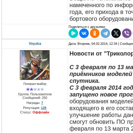
намеченного по инфор
года, его прихода в т
бортового оборудован
Поделиться с друзьями:
Voyaka
Дата: Вторник, 04.02.2014, 12:34 | Сообщ
Новости от "Триколо
С 3 февраля по 13 м
приёмников моделей 
спутника.
Генерал-майор
С 3 февраля 2014 год
запущено новое про
Группа: Пользователи
Сообщений:
250
оборудования моделей
Награды:
7
входящего в его сост
Репутация:
128
Статус:
Оффлайн
улучшение работы дан
смогут обновить ПО п
февраля по 13 марта 2