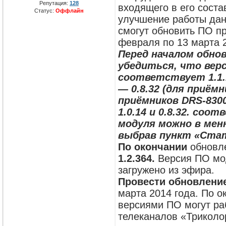
Репутация:
128
входящего в его сост
Статус:
Оффлайн
улучшение работы дан
смогут обновить ПО п
февраля по 13 марта 2
Перед началом обно
убедиться, что вер
соответствует 1.1.1
— 0.8.32 (для приёмн
приёмников DRS-830
1.0.14 и 0.8.32. со
модуля можно в мен
выбрав пункт «Стат
По окончании
обновле
1.2.364.
Версия ПО мо
загружено из эфира.
Провести обновлени
марта 2014 года. По о
версиями ПО могут ра
телеканалов «Триколо