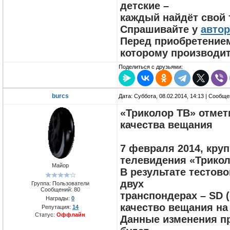
детские –
каждый найдёт свой
Спрашивайте у
автор
Перед приобретением
которому производи
Поделиться с друзьями:
burcs
Дата: Суббота, 08.02.2014, 14:13 | Сообщ
«Триколор ТВ» отмет
качества вещания
7 февраля 2014, кру
телевидения «Трикол
Майор
В результате тестов
двух
Группа: Пользователи
Сообщений:
80
транспондерах – SD (
Награды:
0
качество вещания на
Репутация:
14
Статус:
Оффлайн
Данные изменения п