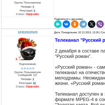
Группа: Пользователи
Награды:
4
Репутация:
6
Статус:
Оффлайн
Поделиться с друзьями:
123123123123
Дата: Понедельник, 02.12.2013, 13:26 | С
Телеканал "Русский 
2 декабря в составе п
"Русский роман".
Подполковник
«Русский роман» - са
телеканал на отечест
Группа: Пользователи
Сообщений:
127
мелодрамы. Неожиданн
Награды:
4
жизни. «Русский роман
Репутация:
60
Статус:
Оффлайн
Телеканал доступен в 
формате MPEG-4 в сос
"Золотая карта. Всё в