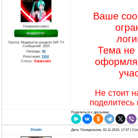
Ваше соо
огра
Генералиссимус
логи
Группа: Модератор раздела SAT-TV
Сообщений:
1825
Тема не 
Награды:
46
Репутация:
1550
оформляю
Статус:
Оффлайн
уча
Не стоит 
поделитесь 
Поделиться с друзьями:
Dewin
Дата: Понедельник, 02.11.2015, 17:07 | С