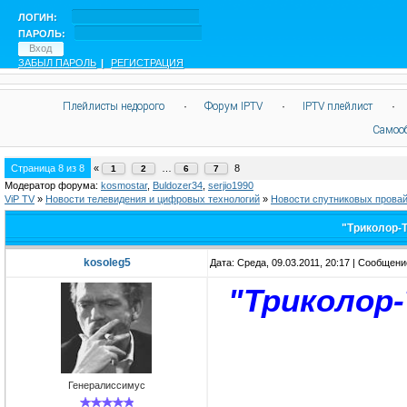
ЛОГИН:
ПАРОЛЬ:
ЗАБЫЛ ПАРОЛЬ
|
РЕГИСТРАЦИЯ
Плейлисты недорого
·
Форум IPTV
·
IPTV плейлист
·
Самоо
Страница
8
из
8
«
…
8
1
2
6
7
Модератор форума:
kosmostar
,
Buldozer34
,
serjio1990
ViP TV
»
Новости телевидения и цифровых технологий
»
Новости спутниковых прова
"Триколор-Т
kosoleg5
Дата: Среда, 09.03.2011, 20:17 | Сообщен
"Триколор-
Генералиссимус