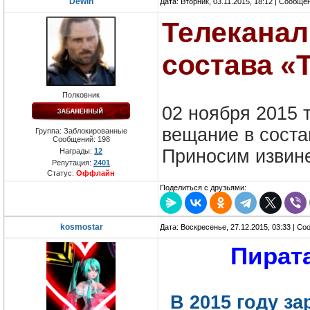
Dewin
Дата: Вторник, 03.11.2015, 18:12 | Сообще
Телекана
состава «
Полковник
02 ноября 2015
вещание в соста
Группа: Заблокированные
Сообщений:
198
Приносим извине
Награды:
12
Репутация:
2401
Статус:
Оффлайн
Поделиться с друзьями:
kosmostar
Дата: Воскресенье, 27.12.2015, 03:33 | С
Пират
В 2015 году з