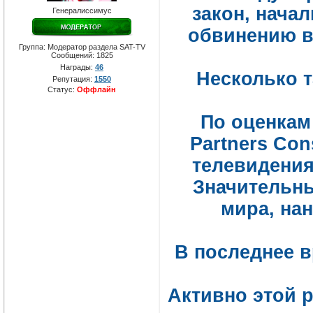
закон, нача
Генералиссимус
обвинению в
Группа: Модератор раздела SAT-TV
Сообщений:
1825
Награды:
46
Несколько т
Репутация:
1550
Статус:
Оффлайн
По оценкам 
Partners Con
телевидения
Значительны
мира, на
В последнее 
Активно этой 