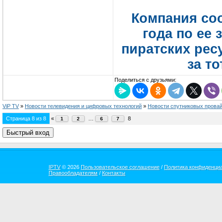
Компания соо
года по ее
пиратских рес
за т
Поделиться с друзьями:
ViP TV
»
Новости телевидения и цифровых технологий
»
Новости спутниковых прова
Страница
8
из
8
«
…
8
1
2
6
7
IPTV
© 2026
Пользовательское соглашение
/
Политика конфиденци
Правообладателям
/
Контакты