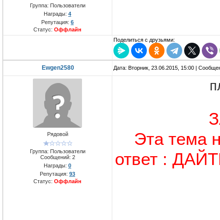
Группа: Пользователи
Награды:
4
Репутация:
6
Статус:
Оффлайн
Поделиться с друзьями:
Ewgen2580
Дата: Вторник, 23.06.2015, 15:00 | Сообщ
п
З
Эта тема 
Рядовой
Группа: Пользователи
ответ : ДАЙ
Сообщений:
2
Награды:
0
Репутация:
93
Статус:
Оффлайн