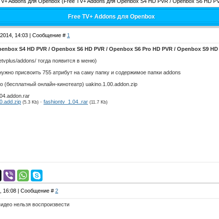
TV+ Addons для Openbox
(Free TV+ Addons для Openbox S4 HD PVR / Openbox S6 HD PV
Free TV+ Addons для Openbox
.2014, 14:03 | Сообщение #
1
penbox S4 HD PVR / Openbox S6 HD PVR / Openbox S6 Pro HD PVR / Openbox S9 HD
eetvplus/addons/ тогда появится в меню)
ужно присвоить 755 атрибут на саму папку и содержимое папки addons
o (бесплатный онлайн-кинотеатр) uakino.1.00.addon.zip
.04.addon.rar
0.add.zip
·
fashiontv_1.04..rar
(5.3 Kb)
(11.7 Kb)
4, 16:08 | Сообщение #
2
видео нельзя воспроизвести