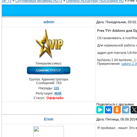
ViP TV
»
Спутниковые ресиверы HDTV
»
Openbox HD/Skyway HD/Octagon HD
»
Free 
admin
Дата: Понедельник, 03.02
Free TV+ Addons для O
(Устанавливать в /var/fr
Для нормальной работы н
аддон для портала UA Kin
fashiontv.1.04 fashiontv_1
Генералиссимус
Прикрепления:
uakino.1.0
Группа: Администраторы
Сообщений:
763
Награды:
115
Репутация:
4646
Статус:
Оффлайн
Поделиться с друзьями:
Erem
Дата: Пятница, 05.09.201
Я пробовал , пишет Это 