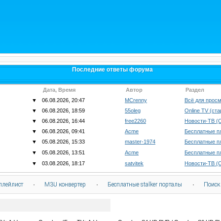
Последние ответы форума
Дата, Время
Автор
Раздел
▼
06.08.2026, 20:47
MCrenny
Всё для просм
▼
06.08.2026, 18:59
55oleg
Online TV (ст
▼
06.08.2026, 16:44
free2260
Новости-ТВ (
▼
06.08.2026, 09:41
Acme
Бесплатные п
▼
05.08.2026, 15:33
master-1974
Бесплатные п
▼
05.08.2026, 13:51
Acme
Бесплатные п
▼
03.08.2026, 18:17
satvitek
Новости-ТВ (
плейлист
·
M3U конвертер
·
Бесплатные stalker порталы
·
Поиск