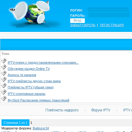
ЛОГИН:
ПАРОЛЬ:
ЗАБЫЛ ПАРОЛЬ
|
РЕГИСТРАЦИЯ
Тема
IPTV-плеер с предустановленными списками...
Обсуждем раздел Online TV
Анонсы тв каналов
IPTV плейлисты других стран мира
Плейлисты IPTV (общая тема)
IPTV спортивные каналы
Футбол! Расписание прямых трансляций
Плейлисты недорого
·
Форум IPTV
·
IPTV 
Страница
1
из
1
1
Модератор форума:
Buldozer34