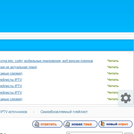
отра iptv: софт, мобильные приложения, веб версии плееров
Читать
арая не актуальная тема)
Читать
Самые-свежие)
Читать
лейлисты IPTV
Читать
лейлисты IPTV
Читать
лейлисты IPTV
Читать
Самые-свежие)
Читать
 IPTV источников
·
Самообновляемый плейлист